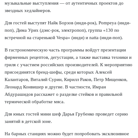
музыкальные выступления — от аутентичных проектов до
звездных хедлайнеров.
Для гостей выступят Найк Борзов (инди-рок), Pompeya (инди-
поп), Дима Урих (дэнс-рок, электропоп), группа «130 по
встречной на старенькой Vespa» (инди) и natta (инди-поп).
В гастрономическую часть программы войдут презентации
фирменных рецептов, дегустации, а также выставка техники и
гриля с участием российских производителей. К мероприятию
присоединятся бренд-шефы, среди которых Алексей
Калантаров, Виталий Сурин, Кирилл Раков, Петр Мищенков,
Леонард Конвишер и другие. В частности, Имран
Абдурашидов расскажет о разделке стейков и правильной
термической обработке мяса.
Для юных гостей мини шеф Дарья Грубенко проведет серию
занятий в детской зоне.
На барных станциях можно будет попробовать эксклюзивное