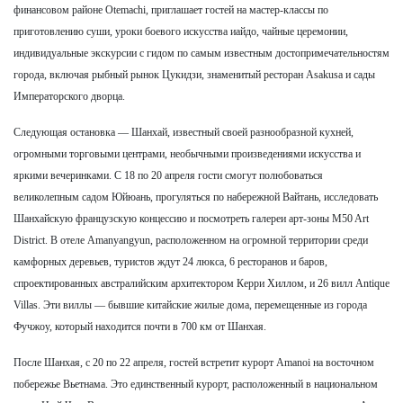
финансовом районе Otemachi, приглашает гостей на мастер-классы по
приготовлению суши, уроки боевого искусства иайдо, чайные церемонии,
индивидуальные экскурсии с гидом по самым известным достопримечательностям
города, включая рыбный рынок Цукидзи, знаменитый ресторан Asakusa и сады
Императорского дворца.
Следующая остановка — Шанхай, известный своей разнообразной кухней,
огромными торговыми центрами, необычными произведениями искусства и
яркими вечеринками. С 18 по 20 апреля гости смогут полюбоваться
великолепным садом Юйюань, прогуляться по набережной Вайтань, исследовать
Шанхайскую французскую концессию и посмотреть галереи арт-зоны M50 Art
District. В отеле Amanyangyun, расположенном на огромной территории среди
камфорных деревьев, туристов ждут 24 люкса, 6 ресторанов и баров,
спроектированных австралийским архитектором Керри Хиллом, и 26 вилл Antique
Villas. Эти виллы — бывшие китайские жилые дома, перемещенные из города
Фучжоу, который находится почти в 700 км от Шанхая.
После Шанхая, с 20 по 22 апреля, гостей встретит курорт Amanoi на восточном
побережье Вьетнама. Это единственный курорт, расположенный в национальном