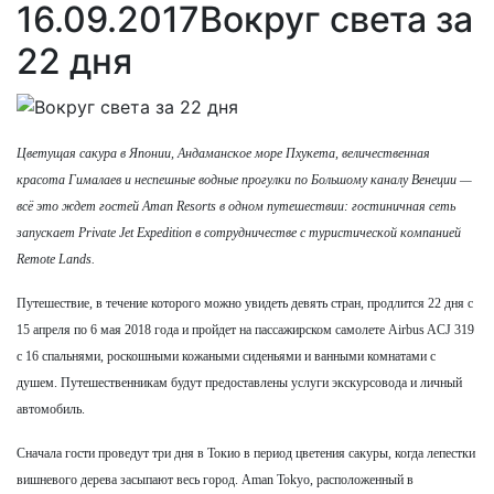
16.09.2017
Вокруг света за
22 дня
Цветущая сакура в Японии, Андаманское море Пхукета, величественная
красота Гималаев и неспешные водные прогулки по Большому каналу Венеции —
всё это ждет гостей Aman Resorts в одном путешествии: гостиничная сеть
запускает Private Jet Expedition в сотрудничестве с туристической компанией
Remote Lands.
Путешествие, в течение которого можно увидеть девять стран, продлится 22 дня с
15 апреля по 6 мая 2018 года и пройдет на пассажирском самолете Airbus ACJ 319
с 16 спальнями, роскошными кожаными сиденьями и ванными комнатами с
душем. Путешественникам будут предоставлены услуги экскурсовода и личный
автомобиль.
Сначала гости проведут три дня в Токио в период цветения сакуры, когда лепестки
вишневого дерева засыпают весь город. Aman Tokyo, расположенный в