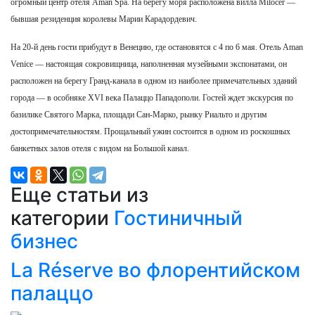
огромный центр отеля Aman Spa. На берегу моря расположена вилла Milocer —
бывшая резиденция королевы Марии Карадордевич.
На 20-й день гости прибудут в Венецию, где остановятся с 4 по 6 мая. Отель Aman
Venice — настоящая сокровищница, наполненная музейными экспонатами, он
расположен на берегу Гранд-канала в одном из наиболее примечательных зданий
города — в особняке XVI века Палаццо Пападополи. Гостей ждет экскурсия по
базилике Святого Марка, площади Сан-Марко, рынку Риальто и другим
достопримечательностям. Прощальный ужин состоится в одном из роскошных
банкетных залов отеля с видом на Большой канал.
Еще статьи из
категории
Гостиничный
бизнес
La Réserve во флорентийском
палаццо