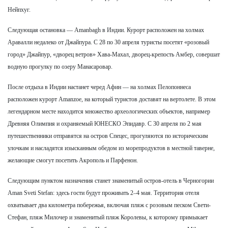
Нейпхуг.
Следующая остановка — Amanbagh в Индии. Курорт расположен на холмах
Аравалли недалеко от Джайпура. С 28 по 30 апреля туристы посетят «розовый
город» Джайпур, «дворец ветров» Хава-Махал, дворец-крепость Амбер, совершат
водную прогулку по озеру Манасаровар.
После отдыха в Индии настанет черед Афин — на холмах Пелопоннеса
расположен курорт Amanzoe, на который туристов доставят на вертолете. В этом
легендарном месте находится множество археологических объектов, например
Древняя Олимпия и охраняемый ЮНЕСКО Эпидавр. С 30 апреля по 2 мая
путешественники отправятся на остров Спецес, прогуляются по историческим
улочкам и насладятся изысканным обедом из морепродуктов в местной таверне,
желающие смогут посетить Акрополь и Парфенон.
Следующим пунктом назначения станет знаменитый остров-отель в Черногории
Aman Sveti Stefan: здесь гости будут проживать 2–4 мая. Территория отеля
охватывает два километра побережья, включая пляж с розовым песком Свети-
Стефан, пляж Милочер и знаменитый пляж Королевы, к которому примыкает