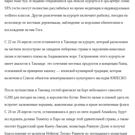
парке Ный Чуа. В недавно открывшихся spa-люксах курорта и в spa-центре Aman
SPA гости смогут полностью расслабиться во время медитации и индивидуальных
wellness-классов. Другие развлечения на курорте включают рыбалку, поездки на
велосипеде по местным деревенькам, наблюдение за морскими обитателями и
восхождение на пик Гога.
C 22 по 24 апреля гости остановятся в Таиланде на курорте, который расположен
на частном полуострове на западном побережье страны в окружении кокосовых
пальм и песчаного пляжа на Андаманском море. Гастрономия этого курорта не
имеет аналогов в Таиланде: это сочетание местных продуктов и концепции Nama,
основанной на принципах вашоку — японской кулинарной традиции, которая
включена в Список объектов нематериального культурного наследия ЮНЕСКО.
После путешествия в Таиланд гостей пригласят на борт небольшого самолета
G200 для поездки на север, в королевство Бутан. Вместо пальм и пляжей здесь их
встретят заснеженные вершины, живописные долины и яркие молитвенные флаги.
С 24 по 28 апреля гости, остановившись в двух из пяти лоджей Amankora, будут
исследовать долины Тхимпху и Паро на западе этой удивительной страны, а также
посетят буддистский храм Кьичу-Лакханг, монастырь Ринпунг-Дзонг и получат
благословение от целителя Нейпунг Трулку Ринпоче из легендарного монастыря