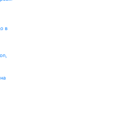
о в
on,
 на