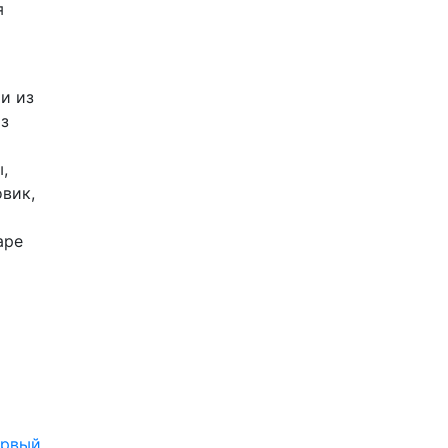
я
и из
з
,
вик,
аре
рвый