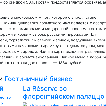
т — со скидкой 50%. Гостям предоставляется охраняема
е в московском Hilton, которое с апреля станет
. Чайник душистого ароматного чаю подается с ассорт
есье» с помидорами и моцареллой, лососем, тостом и
дорами и козьим сыром, русскими пирожками. Для
ли, тарталетки со свежей малиной, воздушные эклеры
ктовыми начинками, тирамису с ягодным соусом, медо
 с розовым сиропом. Чайная карта включает различные
 травяной и ароматизированный. Чайное меню в лобби-б
чайного сета на две персоны — 1880 рублей.
ии
Гостиничный бизнес
й
La Réserve во
флорентийском палаццо
чество
ых
Пе