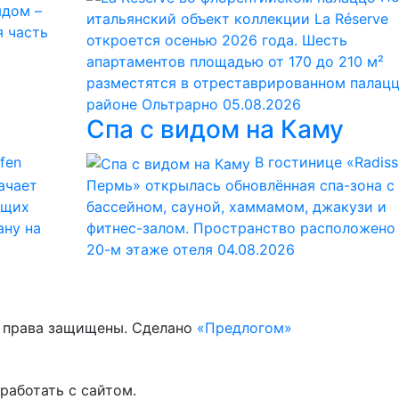
ядом –
итальянский объект коллекции La Réserve
я часть
откроется осенью 2026 года. Шесть
апартаментов площадью от 170 до 210 м²
разместятся в отреставрированном палацц
районе Ольтрарно
05.08.2026
Спа с видом на Каму
fen
В гостинице «Radiss
начает
Пермь» открылась обновлённая спа-зона с
ющих
бассейном, сауной, хаммамом, джакузи и
ану на
фитнес-залом. Пространство расположено
20-м этаже отеля
04.08.2026
е права защищены. Сделано
«Предлогом»
работать с сайтом.