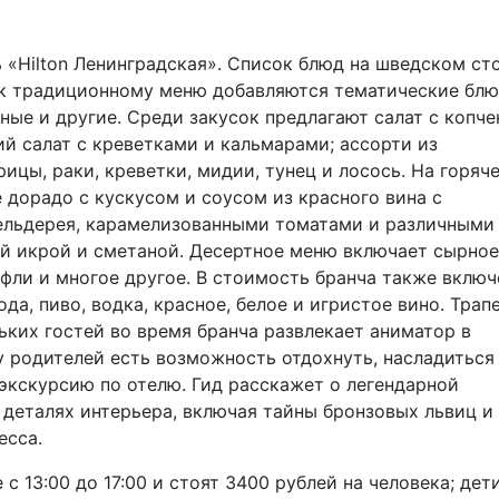
«Hilton Ленинградская». Список блюд на шведском ст
 к традиционному меню добавляются тематические блю
чные и другие. Среди закусок предлагают салат с копч
ий салат с креветками и кальмарами; ассорти из
ицы, раки, креветки, мидии, тунец и лосось. На горяч
 дорадо с кускусом и соусом из красного вина с
сельдерея, карамелизованными томатами и различными
ой икрой и сметаной. Десертное меню включает сырное
афли и многое другое. В стоимость бранча также вклю
да, пиво, водка, красное, белое и игристое вино. Трап
ких гостей во время бранча развлекает аниматор в
у родителей есть возможность отдохнуть, насладиться
экскурсию по отелю. Гид расскажет о легендарной
 деталях интерьера, включая тайны бронзовых львиц и
есса.
13:00 до 17:00 и стоят 3400 рублей на человека; дети