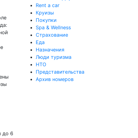
Rent a car
Круизы
оле
Покупки
да:
Spa & Wellness
еной
Страхование
Еда
ее
Назначения
Люди туризма
НТО
Представительства
чены
Архив номеров
езы
 до 6