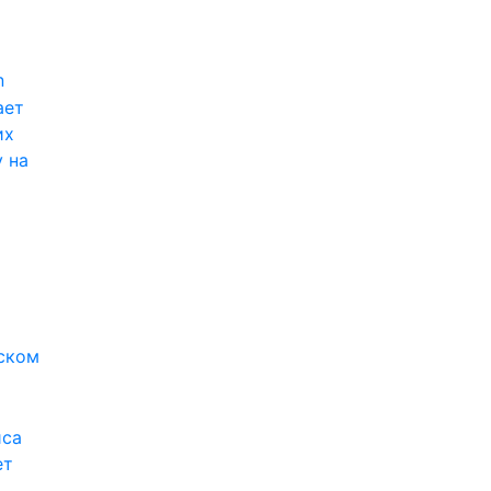
n
ает
их
 на
ском
иса
ет