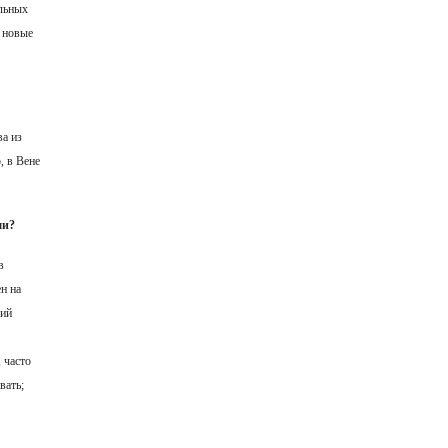
альных
 новые
ва из
, в Вене
ми?
в
н на
рий
 часто
вать;