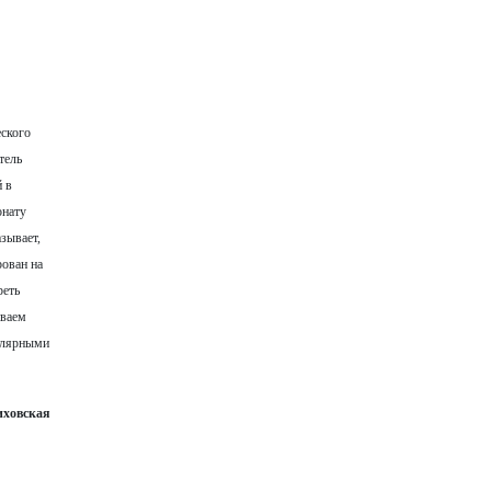
ского
тель
й в
онату
зывает,
ован на
реть
иваем
пулярными
ховская