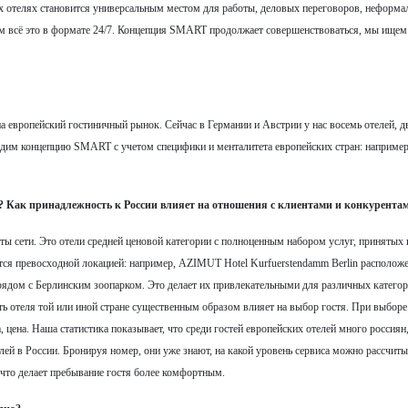
их отелях становится универсальным местом для работы, деловых переговоров, неформ
чем всё это в формате 24/7. Концепция SMART продолжает совершенствоваться, мы ищем
 европейский гостиничный рынок. Сейчас в Германии и Австрии у нас восемь отелей, д
одим концепцию SMART с учетом специфики и менталитета европейских стран: например
? Как принадлежность к России влияет на отношения с клиентами и конкурента
 сети. Это отели средней ценовой категории с полноценным набором услуг, принятых 
тся превосходной локацией: например, AZIMUT Hotel Kurfuerstendamm Berlin расположе
 рядом с Берлинским зоопарком. Это делает их привлекательными для различных катего
ть отеля той или иной стране существенным образом влияет на выбор гостя. При выборе
цена. Наша статистика показывает, что среди гостей европейских отелей много россиян,
й в России. Бронируя номер, они уже знают, на какой уровень сервиса можно рассчиты
, что делает пребывание гостя более комфортным.