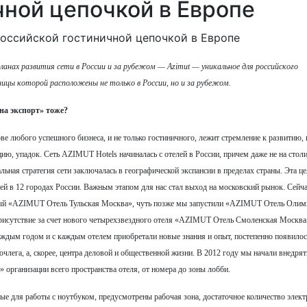
чной цепочкой в Европе
ланах развития сети в России и за рубежом — Azimut — уникальное для российского
ницы которой расположены не только в России, но и за рубежом.
на экспорт» тоже?
ве любого успешного бизнеса, и не только гостиничного, лежит стремление к развитию, 
ию, упадок. Сеть AZIMUT Hotels начиналась с отелей в России, причем даже не на стол
льная стратегия сети заключалась в географической экспансии в пределах страны. Эта ц
ей в 12 городах России. Важным этапом для нас стал выход на московский рынок. Сейча
ездный «AZIMUT Отель Тульская Москва», чуть позже мы запустили «AZIMUT Отель Оли
рисутствие за счет нового четырехзвездного отеля «AZIMUT Отель Смоленская Москва
аждым годом и с каждым отелем приобретали новые знания и опыт, постепенно появилос
ночлега, а, скорее, центра деловой и общественной жизни. В 2012 году мы начали внедрят
организации всего пространства отеля, от номера до зоны лобби.
е для работы с ноутбуком, предусмотрены рабочая зона, достаточное количество элек