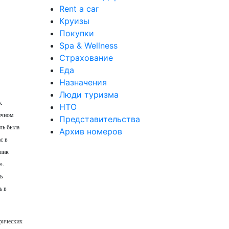
Rent a car
Круизы
Покупки
Spa & Wellness
Страхование
Еда
Назначения
Люди туризма
к
НТО
ичном
Представительства
ель была
Архив номеров
с в
мпик
».
ь
ь в
трических