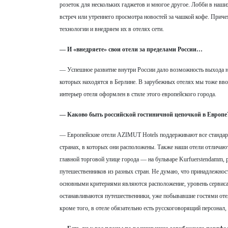
розеток для нескольких гаджетов и многое другое. Лобби в наш
встреч или утреннего просмотра новостей за чашкой кофе. При
технологии и внедряем их в отелях сети.
— И «внедряете» свои отели за пределами России…
— Успешное развитие внутри России дало возможность выхода на
которых находятся в Берлине. В зарубежных отелях мы тоже вв
интерьер отеля оформлен в стиле этого европейского города.
— Каково быть российской гостиничной цепочкой в Европе
— Европейские отели AZIMUT Hotels поддерживают все стандарты
странах, в которых они расположены. Также наши отели отличаю
главной торговой улице города — на бульваре Kurfuerstendamm,
путешественников из разных стран. Не думаю, что принадлежнос
основными критериями являются расположение, уровень сервиса, 
останавливаются путешественники, уже побывавшие гостями отеле
кроме того, в отеле обязательно есть русскоговорящий персонал