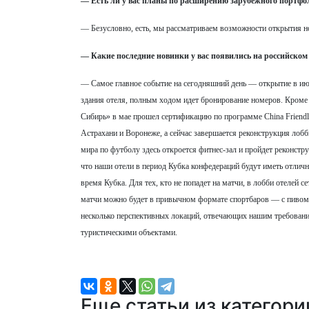
— Есть ли у вас планы по расширению зарубежного портфо
— Безусловно, есть, мы рассматриваем возможности открытия нов
— Какие последние новинки у вас появились на российском
— Самое главное событие на сегодняшний день — открытие в и
здания отеля, полным ходом идет бронирование номеров. Кром
Сибирь» в мае прошел сертификацию по программе China Friendl
Астрахани и Воронеже, а сейчас завершается реконструкция л
мира по футболу здесь откроется фитнес-зал и пройдет реконстр
что наши отели в период Кубка конфедераций будут иметь отли
время Кубка. Для тех, кто не попадет на матчи, в лобби отелей
матчи можно будет в привычном формате спортбаров — с пивом 
несколько перспективных локаций, отвечающих нашим требовани
туристическими объектами.
Еще статьи из категор