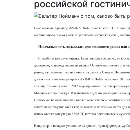
российской гостини
Генеральный директор AZIMUT Hotels рассказал TTG Russia о п
гостиничного рынка явление: успешная российская сеть, гости
—
Изначально сеть создавалась для домашнего рынка или «
— Спасибо за высокую оценку. Если говорить серьезно, то в осно
движению, к выходу на новые рынки. Остановка означает стагнац
рынке, а в регионах: первый отель открылся в Самаре. Первонача
достигнута: в настоящее время AZIMUT Hotels включает 18 отел
столице три отеля сети: с 2012 года принимает гостей трехзв
Москва» четыре звезды. В нынешнем году мы расширили свое п
Однако мы не ограничились только экстенсивным развитием: с к
собственное видение отеля как не только и не столько места для 
наших отелях концепцию SMART, которая заключается в «умной» 
Например, в номерах установлены кровати-трансформеры, удобны