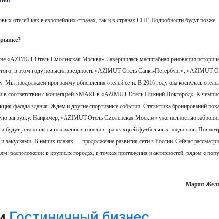
лио?
ых отелей как в европейских странах, так и в странах СНГ. Подробности будут позже.
 рынке?
юне «AZIMUT Отель Смоленская Москва». Завершилась масштабная реновация историче
е того, в этом году повысил звездность «AZIMUT Отель Санкт-Петербург», «AZIMUT О
y. Мы продолжаем программу обновления отелей сети. В 2016 году она коснулась отеле
обби в соответствии с концепцией SMART в «AZIMUT Отель Нижний Новгород». К чемпи
укция фасада здания. Ждем и другие спортивные события. Статистика бронирований пока
чную загрузку. Например, «AZIMUT Отель Смоленская Москва» уже полностью забронир
 сети будут установлены плазменные панели с трансляцией футбольных поединков. Посмот
и закусками. В наших планах — продолжение развития сети в России. Сейчас рассматр
ям: расположение в крупных городах, в точках притяжения и активностей, рядом с по
Мария Жели
ии
Гостиничный бизнес