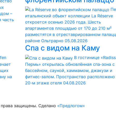
чество
ых
Пе
ядом –
итальянский объект коллекции La Réserve
я часть
откроется осенью 2026 года. Шесть
апартаментов площадью от 170 до 210 м²
разместятся в отреставрированном палацц
районе Ольтрарно
05.08.2026
Спа с видом на Каму
fen
В гостинице «Radiss
начает
Пермь» открылась обновлённая спа-зона с
ющих
бассейном, сауной, хаммамом, джакузи и
ану на
фитнес-залом. Пространство расположено
20-м этаже отеля
04.08.2026
е права защищены. Сделано
«Предлогом»