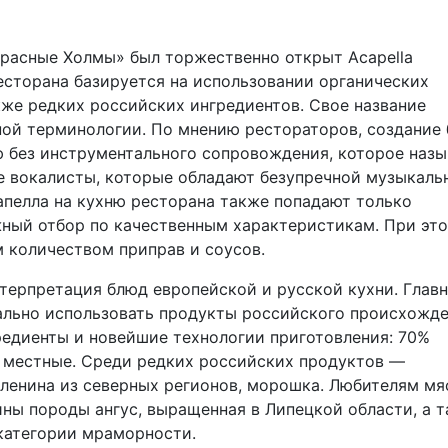
расные Холмы» был торжественно открыт Acapella
ресторана базируется на использовании органических
кже редких российских ингредиентов. Свое название
ной терминологии. По мнению рестораторов, создание
 без инструментального сопровождения, которое наз
 те вокалисты, которые обладают безупречной музыкаль
апелла на кухню ресторана также попадают только
ный отбор по качественным характеристикам. При эт
м количеством приправ и соусов.
рпретация блюд европейской и русской кухни. Главн
льно использовать продукты российского происхожде
редиенты и новейшие технологии приготовления: 70%
 местные. Среди редких российских продуктов —
оленина из северных регионов, морошка. Любителям мя
ны породы ангус, выращенная в Липецкой области, а 
категории мраморности.