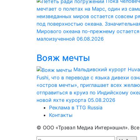
Пока челове
мечтает о полетах на Марс, один из сам
неизведанных миров остается совсем р
под поверхностью океана. Ззначительна
Мирового океана по-прежнему остается
малоизученной
06.08.2026
Вояж мечты
Мальдивский курорт Huva
Fushi, что в переводе с языка дивехи оз
«остров мечты», приглашает всех жела
отправиться в круиз по Индийскому оке
новой яхте курорта
05.08.2026
Реклама в TTG Russia
Контакты
© ООО «Трэвэл Медиа Интернэшнл». Вс