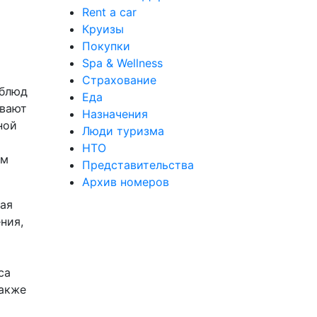
Rent a car
Круизы
Покупки
Spa & Wellness
Страхование
 блюд
Еда
ывают
Назначения
ной
Люди туризма
НТО
ом
Представительства
Архив номеров
ая
ния,
са
также