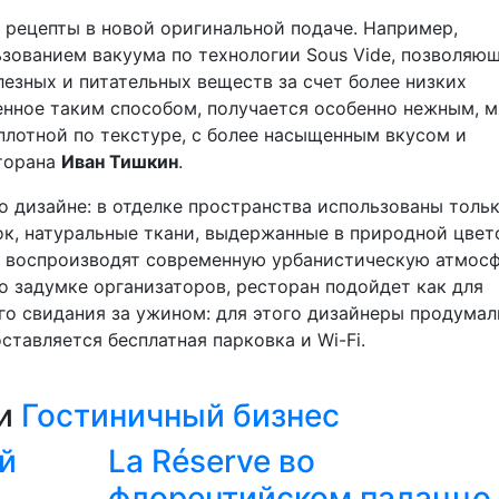
ецепты в новой оригинальной подаче. Например,
зованием вакуума по технологии Sous Vide, позволяю
езных и питательных веществ за счет более низких
енное таким способом, получается особенно нежным, 
 плотной по текстуре, с более насыщенным вкусом и
торана
Иван Тишкин
.
 дизайне: в отделке пространства использованы толь
к, натуральные ткани, выдержанные в природной цвет
, воспроизводят современную урбанистическую атмосф
 задумке организаторов, ресторан подойдет как для
ого свидания за ужином: для этого дизайнеры продумал
тавляется бесплатная парковка и Wi-Fi.
ии
Гостиничный бизнес
й
La Réserve во
флорентийском палаццо