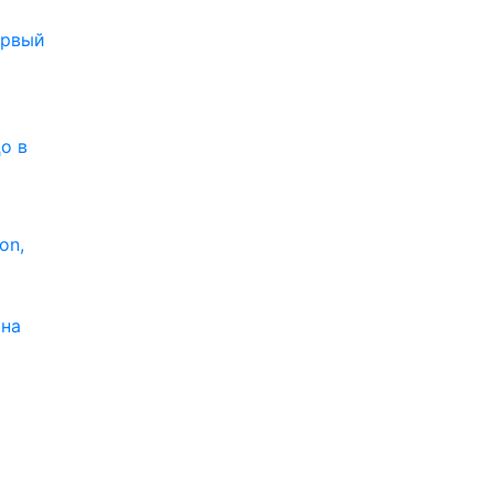
рвый
о в
on,
 на