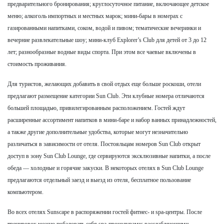
предварительного бронирования; круглосуточное питание, включающее детское
меню; алкоголь импортных и местных марок; мини-бары в номерах с
газированными напитками, соком, водой и пивом; тематические вечеринки и
вечерние развлекательные шоу; мини-клуб Explorer’s Club для детей от 3 до 12
лет; разнообразные водные виды спорта. При этом все чаевые включены в
стоимость проживания.
Для туристов, желающих добавить в свой отдых еще больше роскоши, отели
предлагают размещение категории Sun Club. Эти клубные номера отличаются
большей площадью, привилегированным расположением. Гостей ждут
расширенные ассортимент напитков в мини-баре и набор ванных принадлежностей,
а также другие дополнительные удобства, которые могут незначительно
различаться в зависимости от отеля. Постояльцам номеров Sun Club открыт
доступ в зону Sun Club Lounge, где сервируются эксклюзивные напитки, а после
обеда — холодные и горячие закуски. В некоторых отелях в Sun Club Lounge
предлагаются отдельный заезд и выезд из отеля, бесплатное пользование
компьютером.
Во всех отелях Sunscape в распоряжении гостей фитнес- и spa-центры. После
тренировок можно побаловать себя spa-процедурами: расслабляющими