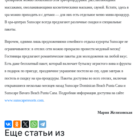
массажами, омолаживающими косметическими масками, сауной. Кстати, здесь в
spa можно приходить и с детьми — для них есть отдельное меню мини-процедур.
В spa-центрах Sunscape всегда предлагают различные скидки и специальные
пакеты.
Впрочем, одними лишь предложениями семейного отдыха курорты Sunscape не
ограничиваются: в отелях сети можно прекрасно провести медовый месяц!
Гостиницы предлагают романтические пакеты для молодоженов на любой вкус.
Есть даже бесплатный пакет, который включает бутылку игристого вина и фрукты
в подарок по приезде, праздничное украшение постели ко сну, один завтрак в
постель и скидку на spa-процедуры. Пакеты доступны во всех отелях, включая
открывшиеся несколько месяцев назад Sunscape Dominican Beach Punta Cana и
Sunscape Bavaro Beach Punta Cana. Подробная информация доступна на сайте
www.sunscaperesorts.com
.
Мария Желиховская
Еще статьи из