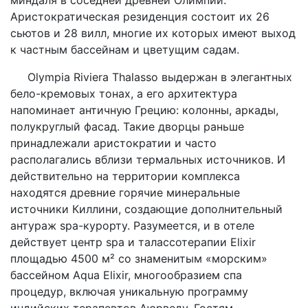
Аристократическая резиденция состоит их 26
сьютов и 28 вилл, многие их которых имеют выход
к частным бассейнам и цветущим садам.
Olympia Riviera Thalasso выдержан в элегантных
бело-кремовых тонах, а его архитектура
напоминает античную Грецию: колонны, аркады,
полукруглый фасад. Такие дворцы раньше
принадлежали аристократии и часто
располагались вблизи термальных источников. И
действительно на территории комплекса
находятся древние горячие минеральные
источники Киллини, создающие дополнительный
антураж spа-курорту. Разумеется, и в отеле
действует центр spa и талассотерапии Elixir
площадью 4500 м² со знаменитым «морским»
бассейном Aqua Elixir, многообразием спа
процедур, включая уникальную программу
индийских терапевтов Аюрведу. Гостям