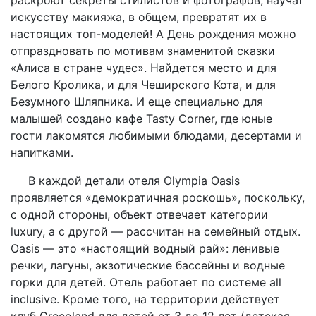
искусству макияжа, в общем, превратят их в
настоящих топ-моделей! А День рождения можно
отпраздновать по мотивам знаменитой сказки
«Алиса в стране чудес». Найдется место и для
Белого Кролика, и для Чеширского Кота, и для
Безумного Шляпника. И еще специально для
малышей создано кафе Tasty Corner, где юные
гости лакомятся любимыми блюдами, десертами и
напитками.
В каждой детали отеля Olympia Oasis
проявляется «демократичная роскошь», поскольку,
с одной стороны, объект отвечает категории
luxury, а с другой — рассчитан на семейный отдых.
Oasis — это «настоящий водный рай»: ленивые
речки, лагуны, экзотические бассейны и водные
горки для детей. Отель работает по системе all
inclusive. Кроме того, на территории действует
клуб Grecoland для детей от 3 до 12 лет (детская