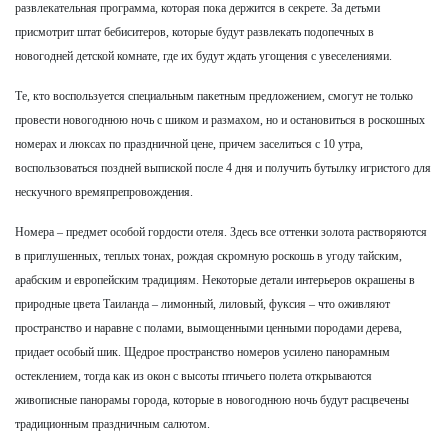
развлекательная программа, которая пока держится в секрете. За детьми
присмотрит штат бебиситеров, которые будут развлекать подопечных в
новогодней детской комнате, где их будут ждать угощения с увеселениями.
Те, кто воспользуется специальным пакетным предложением, смогут не только
провести новогоднюю ночь с шиком и размахом, но и остановиться в роскошных
номерах и люксах по праздничной цене, причем заселиться с 10 утра,
воспользоваться поздней выпиской после 4 дня и получить бутылку игристого для
нескучного времяпрепровождения.
Номера – предмет особой гордости отеля. Здесь все оттенки золота растворяются
в приглушенных, теплых тонах, рождая скромную роскошь в угоду тайским,
арабским и европейским традициям. Некоторые детали интерьеров окрашены в
природные цвета Таиланда – лимонный, лиловый, фуксия – что оживляют
пространство и наравне с полами, вымощенными ценными породами дерева,
придает особый шик. Щедрое пространство номеров усилено панорамным
остеклением, тогда как из окон с высоты птичьего полета открываются
живописные панорамы города, которые в новогоднюю ночь будут расцвечены
традиционным праздничным салютом.