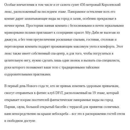
Особые впечатления в том числе и от салюта сулит 450-метровый Королевский
люкс, расположенный на последнем этаже. Панорамное остекление всех его
комнат дарит захватывающие виды на город и залив, особенно прекрасные в
ночное время. Просторная ванная комната с белоснежными и почти зеркальными
мраморными полами приглашает к созерцанию красот Абу-Даби не вылезая из
джакузи, а без тени преувеличения роскошные спальни, гостиная, столовая и
переговорная комнаты подарят проживающим максимум уюта и комфорта. Этот
люкс также имеет собственный спа-центр, и для того, чтобы погрузиться в
целительную негу, нужно сделать лишь один звонок и вызвать спа-специалиста,
руки которого познакомят ваше тело с традиционными тайскими
оздоровительными практиками.
В первый день Нового года те, кто не привык изменять здоровым привычкам,
смогут отправиться в фитнес клуб DFiT, расположенный на 19 этаже, который
открывает взорам посетителей фантастические панорамные виды на город.
Парная, сауна, большой открытый бассейн с террасой для принятия солнечных
ванн непосредственно на крыше небоскреба – все это в распоряжении гостей отеля
в свободном доступе.