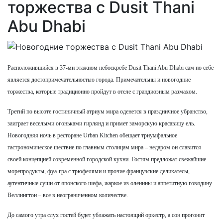
торжества с Dusit Thani
Abu Dhabi
Расположившийся в 37-ми этажном небоскребе Dusit Thani Abu Dhabi сам по себе
является достопримечательностью города. Примечательны и новогодние
торжества, которые традиционно пройдут в отеле с грандиозным размахом.
Третий по высоте гостиничный атриум мира оденется в праздничное убранство,
заиграет веселыми огоньками гирлянд и примет заморскую красавицу ель.
Новогодняя ночь в ресторане Urban Kitchen обещает триумфальное
гастрономическое шествие по главным столицам мира – недаром он славится
своей концепцией современной городской кухни. Гостям предложат свежайшие
морепродукты, фуа-гра с трюфелями и прочие французские деликатесы,
аутентичные суши от японского шефа, жаркое из оленины и аппетитную говядину
Веллингтон – все в неограниченном количестве.
До самого утра слух гостей будет ублажать настоящий оркестр, а сон прогонит