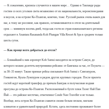
— К сожалению, кризисы случаются в нашем мире… Однако в Таиланде рады
гостям со всех уголков света независимо от их национальности, вероисповедания
и вкусов, и на острове Ко-Пханган, конечно, тоже. Русский рынок очень важен для
нас, к тому же россияне, как правило, останавливаются в отеле на длительный
срок — минимум восемь дней, тогда как гости из стран южноазиатского региона
отдыхают в Anantara Rasananda Koh Phangan Villa Resort & Spa в среднем только
шесть суток.
— Как проще всего добраться до отеля?
— Ближайший к нам аэропорт Koh Samui находится на острове Самуи, до
которого можно долететь внутренними рейсами: от Бангкока за час, от Пхукета —
за 30–35 минут. Также прямые рейсы связывают Koh Samui с Сингапуром,
Гонконгом, Куала-Лумпуром и рядом других крупных городов. После прилета
гостей ждут короткий трансфер до причала Банграк и получасовая водная
прогулка до острова Ко-Пханган. Расположенный в бухте пляж Тхонг Най Пан
Йай — это райское местечко, отмеченное Conde Nast Traveller и не только.
Вообще, весь остров Ко-Пханган славится своим белым песком, мягким
климатом и удивительной природой. Кстати, здесь постоянно проживают более