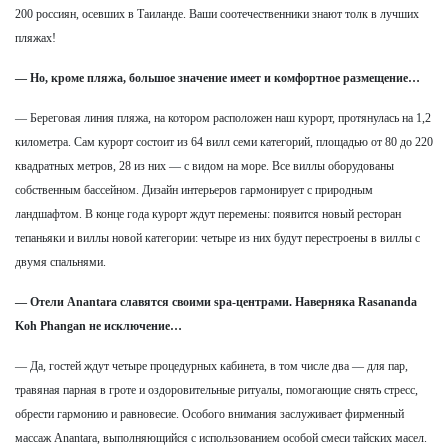
200 россиян, осевших в Таиланде. Ваши соотечественники знают толк в лучших
пляжах!
— Но, кроме пляжа, большое значение имеет и комфортное размещение…
— Береговая линия пляжа, на котором расположен наш курорт, протянулась на 1,2
километра. Сам курорт состоит из 64 вилл семи категорий, площадью от 80 до 220
квадратных метров, 28 из них — с видом на море. Все виллы оборудованы
собственным бассейном. Дизайн интерьеров гармонирует с природным
ландшафтом. В конце года курорт ждут перемены: появится новый ресторан
тепаньяки и виллы новой категории: четыре из них будут перестроены в виллы с
двумя спальнями.
— Отели Anantara славятся своими spa-центрами. Наверняка Rasananda
Koh Phangan не исключение…
— Да, гостей ждут четыре процедурных кабинета, в том числе два — для пар,
травяная парная в гроте и оздоровительные ритуалы, помогающие снять стресс,
обрести гармонию и равновесие. Особого внимания заслуживает фирменный
массаж Anantara, выполняющийся с использованием особой смеси тайских масел.