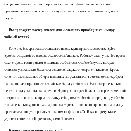
блюда высокой кухни, так и простая сытная еда. Даже обычный сэндвич,
приготовленный из свежайших продуктов, может стать настоящим шедевром
вкуса.
— Вы проводите мастер-классы для желающих приобщиться к миру
тайской кухни?
— Конечно. Наверняка вы слышали о школе кулинарного мастерства Spice
Spoons, открытой во многих отелях сети Anantara. Работает она и у нас. Во время
такого урока гости узнают о главных особенностях тайской кухни, которая
славится уникальным балансом соленого, сладкого, острого и кислого. Кроме
того, им рассказывают об оригинальных ингредиентах и возможности подобрать
их аналоги для приготовления тайских блюд у себя дома. Например, несколько
недель назад у нас отдыхала леди из Франции, которая была в восторге от местной
гастрономии и решила организовать у себя дома «тайский вечер» для друзей. Она
взяла несколько уроков кулинарного мастерства, а после возвращения на родину
продолжала консультироваться с нашим шефом по «Скайпу» и в результате
удивила своих гостей превосходными блюдами.
— Какова ценовая политика отеля?