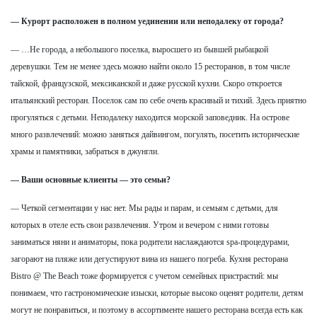
— Курорт расположен в полном уединении или неподалеку от города?
— …Не города, а небольшого поселка, выросшего из бывшей рыбацкой
деревушки. Тем не менее здесь можно найти около 15 ресторанов, в том числе
тайской, французской, мексиканской и даже русской кухни. Скоро откроется
итальянский ресторан. Поселок сам по себе очень красивый и тихий. Здесь приятно
прогуляться с детьми. Неподалеку находится морской заповедник. На острове
много развлечений: можно заняться дайвингом, погулять, посетить исторические
храмы и памятники, забраться в джунгли.
— Ваши основные клиенты — это семьи?
— Четкой сегментации у нас нет. Мы рады и парам, и семьям с детьми, для
которых в отеле есть свои развлечения. Утром и вечером с ними готовы
заниматься няни и аниматоры, пока родители наслаждаются spa-процедурами,
загорают на пляже или дегустируют вина из нашего погреба. Кухня ресторана
Bistro @ The Beach тоже формируется с учетом семейных пристрастий: мы
понимаем, что гастрономические изыски, которые высоко оценят родители, детям
могут не понравиться, и поэтому в ассортименте нашего ресторана всегда есть как