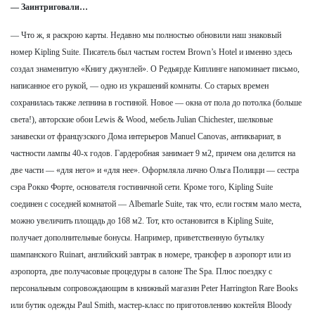
— Заинтриговали…
— Что ж, я раскрою карты. Недавно мы полностью обновили наш знаковый
номер Kipling Suite. Писатель был частым гостем Brown’s Hotel и именно здесь
создал знаменитую «Книгу джунглей». О Редьярде Киплинге напоминает письмо,
написанное его рукой, — одно из украшений комнаты. Со старых времен
сохранилась также лепнина в гостиной. Новое — окна от пола до потолка (больше
света!), авторские обои Lewis & Wood, мебель Julian Chichester, шелковые
занавески от французского Дома интерьеров Manuel Canovas, антиквариат, в
частности лампы 40-х годов. Гардеробная занимает 9 м2, причем она делится на
две части — «для него» и «для нее». Оформляла лично Ольга Полицци — сестра
сэра Рокко Форте, основателя гостиничной сети. Кроме того, Kipling Suite
соединен с соседней комнатой — Albemarle Suite, так что, если гостям мало места,
можно увеличить площадь до 168 м2. Тот, кто остановится в Kipling Suite,
получает дополнительные бонусы. Например, приветственную бутылку
шампанского Ruinart, английский завтрак в номере, трансфер в аэропорт или из
аэропорта, две получасовые процедуры в салоне The Spa. Плюс поездку с
персональным сопровождающим в книжный магазин Peter Harrington Rare Books
или бутик одежды Paul Smith, мастер-класс по приготовлению коктейля Bloody