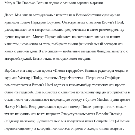
Mary в The Donovan Bar или поднос с разными сортами мартини…
Далее. Мы начали сотрудничать с известным в Великобритании кулинарным
критиком Томом Паркером Боулзом. Он встречается с гостями Brown’s Hotel,
расспрашивает их о гастрономических предпочтениях и затем рекомендует, где
лучше поужинать. Мистер Паркер обязательно составляет компанию нашим
клиентам, независимо от того, выбирают ли они фешенебельный ресторан или
киоск с уличной едой. В его списке — необычные заведения Лондона, зачастую с
авторской кухней. Есть и такие, о которых знает он один.
Вдобавок мы запустили проект «Иконы гардероба». Бывшие редакторы модного
журнала Wearing it Today, стилисты Лаура Фантаччи и Петронелла Стофберг
помогают гостям Brown’s Hotel одеться к какому-нибудь торжеству или просто
обновить гардероб. Они общаются с клиентом по телефону еще до его прибытия в
отель, после чего заказывают подходящую одежду в бутике Matches и универмаге
Harvey Nichols. Вещи доставляют прямо в номер. После примерки гость может
тут же их купить или взять напрокат. Эта услуга называется Bespoke Dressing
(«Одежда на заказ»). Дополнительно мы предлагаем пакет Complete Edit («Полное
перевоплощение»), в который, помимо всего прочего, входит личная встреча с