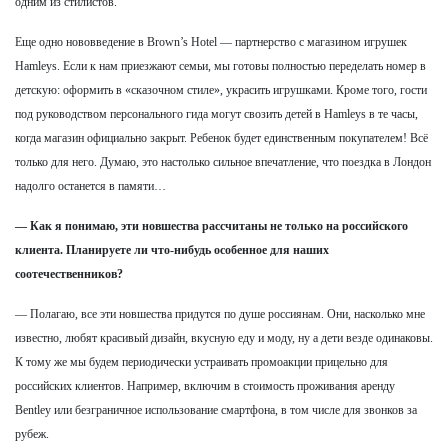
одним из стилистов.
Еще одно нововведение в Brown’s Hotel — партнерство с магазином игрушек
Hamleys. Если к нам приезжают семьи, мы готовы полностью переделать номер в
детскую: оформить в «сказочном стиле», украсить игрушками. Кроме того, гости
под руководством персонального гида могут свозить детей в Hamleys в те часы,
когда магазин официально закрыт. Ребенок будет единственным покупателем! Всё
только для него. Думаю, это настолько сильное впечатление, что поездка в Лондон
надолго останется в памяти…
— Как я понимаю, эти новшества рассчитаны не только на российского
клиента. Планируете ли что-нибудь особенное для наших
соотечественников?
— Полагаю, все эти новшества придутся по душе россиянам. Они, насколько мне
известно, любят красивый дизайн, вкусную еду и моду, ну а дети везде одинаковы.
К тому же мы будем периодически устраивать промоакции прицельно для
российских клиентов. Например, включим в стоимость проживания аренду
Bentley или безграничное использование смартфона, в том числе для звонков за
рубеж.