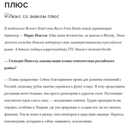
плюс
В лондонском Brown’s Hotel сети Rocco Forte Hotels новый управляющий
директор —
Марко Новелла
. Едва заняв должность, он приехал в Москву. Этим
жестом господин Новелла подчеркнул свою заинтересованность в российском
рынке. А детали сообщил корреспонденту TTG Russia в частной беседе.
— Господин Новелла, каковы ваши планы относительно российского
рынка?
— Планы грандиозные. Сейчас благоприятное время для развития отношений с
Россией, поскольку рубль заметно укрепился к фунту и евро. Я хочу предоставить
россиянам нечто большее, чем просто размещение в дорогом отеле. Постоянные
покупатели туров класса люкс — искушенные клиенты. Трудно преподнести им
сюрприз, особенно в Лондоне, где уже придумано и создано все, на что хватило
фантазии. Тем не менее я рискну стать новатором в индустрии лакшери. Надеюсь,
нововведения, которыми я сейчас занимаюсь, эксклюзивны.