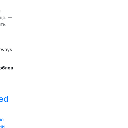
з
це. —
ить
rways
облов
ed
ии