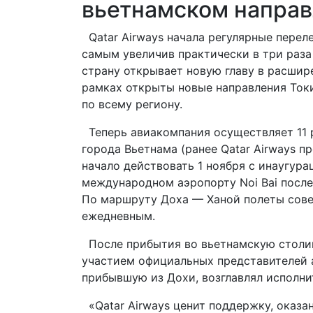
вьетнамском напра
Qatar Airways начала регулярные перел
самым увеличив практически в три раза 
страну открывает новую главу в расширен
рамках открыты новые направления Токи
по всему региону.
Теперь авиакомпания осуществляет 11 р
города Вьетнама (ранее Qatar Airways п
начало действовать 1 ноября с инаугур
международном аэропорту Noi Bai после
По маршруту Доха — Ханой полеты совер
ежедневным.
После прибытия во вьетнамскую столиц
участием официальных представителей 
прибывшую из Дохи, возглавлял исполн
«Qatar Airways ценит поддержку, оказа