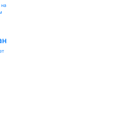
 на
м
ан
ет