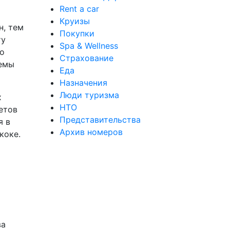
Rent a car
Круизы
н, тем
Покупки
ту
Spa & Wellness
го
Страхование
ъемы
Еда
Назначения
Люди туризма
х
НТО
етов
Представительства
я в
Архив номеров
коке.
ва