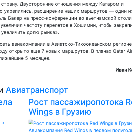
 страну. Двусторонние отношения между Катаром и
но укрепились, расширение наших маршрутов — один и
 Аль Бакер на пресс-конференции во вьетнамской столи
и увеличил частоту перелетов в Хошимин, чтобы закреп
 увеличить долю рынка».
сеть авиакомпании в Азиатско-Тихоокеанском регионе
году открыто еще 7 новых маршрутов. В планах Qatar Ai
ближайшие 5 месяцев.
Иван К
ии
Авиатранспорт
ела
Рост пассажиропотока R
Wings в Грузию
Авиакомпания Red Wings в первом полугод