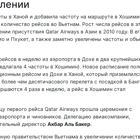
влении
еты в Ханой и добавила частоту на маршруте в Хошими
количество рейсов во Вьетнам. Рост числа рейсов в э
ии присутствия Qatar Airways в Азии в 2010 году. В е
о и Пхукет, а также заметно увеличены частоты и об
ейсов в неделю из аэропорта в Дохе в два крупнейши
редлагала 4 частоты в Хошимин). Новое расписание пол
ационным рейсом из Дохи в Ханой, который приземлилс
 более чем десятичасового перелета с посадкой в Банг
шаются 4 раза в неделю, а рейс в Хошимин стал
у первого рейса Qatar Airways прошла церемония с
аэропорта и чиновников. Делегацию авиакомпании,
ительный директор
Акбар Аль Бакер
.
нную правительством Вьетнама в увеличении количест