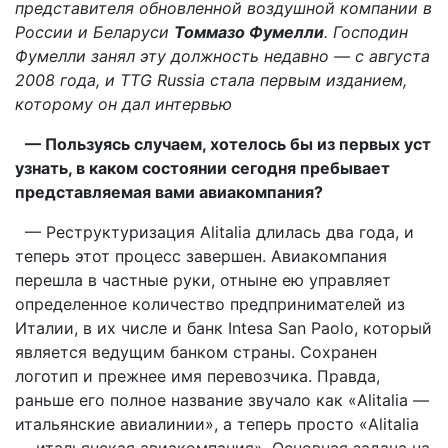
представителя обновленной воздушной компании в
России и Беларуси
Томмазо Фумелли
. Господин
Фумелли занял эту должность недавно — с августа
2008 года, и TTG Russia стала первым изданием,
которому он дал интервью
— Пользуясь случаем, хотелось бы из первых уст
узнать, в каком состоянии сегодня пребывает
представляемая вами авиакомпания?
— Реструктуризация Alitalia длилась два года, и
теперь этот процесс завершен. Авиакомпания
перешла в частные руки, отныне ею управляет
определенное количество предпринимателей из
Италии, в их числе и банк Intesa San Paolo, который
является ведущим банком страны. Сохранен
логотип и прежнее имя перевозчика. Правда,
раньше его полное название звучало как «Alitalia —
итальянские авиалинии», а теперь просто «Alitalia
— итальянская авиакомпания». Основная задача на