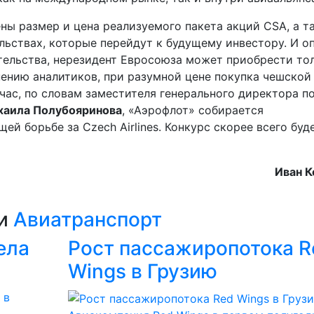
ны размер и цена реализуемого пакета акций CSA, а т
льствах, которые перейдут к будущему инвестору. И о
тельства, нерезидент Евросоюза может приобрести то
мнению аналитиков, при разумной цене покупка чешской
час, по словам заместителя генерального директора п
аила Полубояринова
, «Аэрофлот» собирается
ей борьбе за Czech Airlines. Конкурс скорее всего буд
Иван К
ии
Авиатранспорт
ела
Рост пассажиропотока R
Wings в Грузию