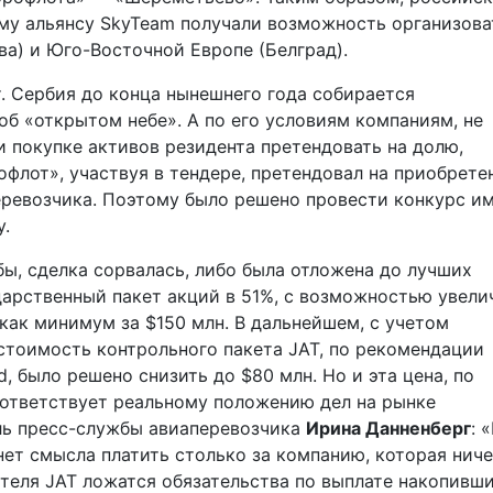
ому альянсу SkyTeam получали возможность организова
ва) и Юго-Восточной Европе (Белград).
 Сербия до конца нынешнего года собирается
б «открытом небе». А по его условиям компаниям, не
и покупке активов резидента претендовать на долю,
офлот», участвуя в тендере, претендовал на приобрете
еревозчика. Поэтому было решено провести конкурс и
у.
бы, сделка сорвалась, либо была отложена до лучших
арственный пакет акций в 51%, с возможностью увели
как минимум за $150 млн. В дальнейшем, с учетом
стоимость контрольного пакета JAT, по рекомендации
, было решено снизить до $80 млн. Но и эта цена, по
оответствует реальному положению дел на рынке
ель пресс-службы авиаперевозчика
Ирина Данненберг
: 
нет смысла платить столько за компанию, которая ниче
ателя JAT ложатся обязательства по выплате накопивш