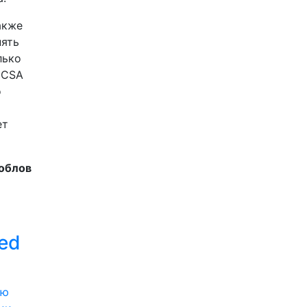
акже
пять
лько
 CSA
о
ет
облов
ed