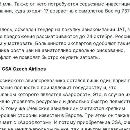
5 млн. Также от него потребуются серьезные инвестици
ании, куда входят 17 возрастных самолетов Boeing 737
алось, объявлен тендер на покупку авиакомпании JAT, 
ые предложения рассматриваются до 24 октября. Росс
нем участвовать. Большинство экспертов одобряют таки
 пике роста цен на авиатопливо довольно рискованно,
флот не позволят быстро окупить затраты.
CSA Czech Airlines
ссийского авиаперевозчика остался лишь один вариан
мпания полностью принадлежит государству и, что
членом которого является «Аэрофлот». Это, в случае и
ивно управлять ресурсами и довольно быстро повысит
. К тому же «Чешские авиалинии» считаются крепким
орошей стороны известен в Европе. При этом он также
ничает с «Аэрофлотом». И потому приобретение CSA, с
как на международном рынке, так и внутри авиаальянс