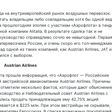
а на внутриевропейский рынок воздушных перевозок.
тать владельцем либо совладельцем хотя бы одной ве
а прошлогодняя эпопея с участием «Аэрофлота» в тенд
й компании Alitalia. В результате сделка так и не
руководство справедливо сочло ее невыгодной. Перва
аперевозчика России, и очень скоро его топ-менеджме
д одной из таких компаний, как Austrian Airlines, JAT 
лился с выбором.
Austrian Airlines
тв прошла информация, что «Аэрофлот — Российские
 австрийской авиакомпании Austrian Airlines. Причины
ы отметили несколько фактов, которые дают объяснение
оводство и Наблюдательный совет Austrian Airlines с
ались продать принадлежащие ему 42,75% акций
вается в $225 млн. При этом австрийцы не скрывали, 
тавителям Евросоюза. В списке возможных покупателей