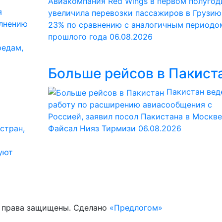
Авиакомпания Red Wings в первом полугод
я
увеличила перевозки пассажиров в Грузию
олнению
23% по сравнению с аналогичным периодо
прошлого года
06.08.2026
редам,
Больше рейсов в Пакист
Пакистан вед
работу по расширению авиасообщения с
Россией, заявил посол Пакистана в Москве
стран,
Файсал Нияз Тирмизи
06.08.2026
уют
е права защищены. Сделано
«Предлогом»