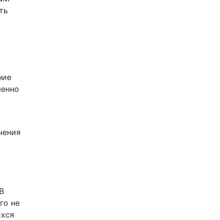
ть
ние
менно
чения
«В
го не
ихся