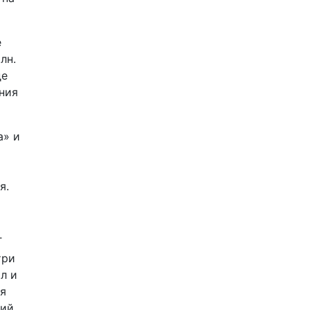
е
лн.
де
ния
а» и
я.
T
три
л и
ся
кий