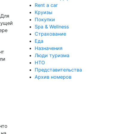
Rent a car
Круизы
 Для
Покупки
дущей
Spa & Wellness
ере
Страхование
Еда
я
Назначения
нт
Люди туризма
или
НТО
Представительства
Архив номеров
что
 на