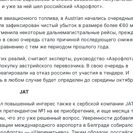
 и уже за ней шел российский «Аэрофлот».
 авиационного топлива, в Austrian начались очередны
ле зафиксирован чистый убыток в размере более €60 м
отменила некоторые дальнемагистральные рейсы, преж
о в свою очередь стало причиной последующего сниже
сравнению с тем же периодом прошлого года.
тих реалий, считают эксперты, руководство «Аэрофлот
покупку австрийского перевозчика. В свою очередь в
треагировали на отказ россиян от участия в тендере. И
ь в любом случае будет определен до середины октябр
JAT
л повышенный интерес также к сербской компании JA
и претендентом №1 на ее приобретение, и еще месяца 
ы, что это уже решенный вопрос. Уверенности добавля
изации международного аэропорта в Белграде собирал
Аэрофлота» — «Шереметьево». Таким образом, российс