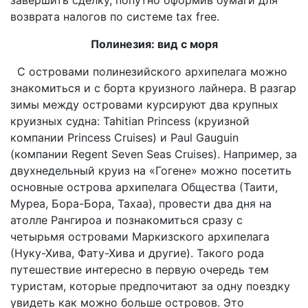
возврата налогов по системе tax free.
Полинезия: вид с моря
С островами полинезийского архипелага можно
знакомиться и с борта круизного лайнера. В разгар
зимы между островами курсируют два крупных
круизных судна: Tahitian Princess (круизной
компании Princess Cruises) и Paul Gauguin
(компании Regent Seven Seas Cruises). Например, за
двухнедельный круиз на «Гогене» можно посетить
основные острова архипелага Общества (Таити,
Муреа, Бора-Бора, Тахаа), провести два дня на
атолле Рангироа и познакомиться сразу с
четырьмя островами Маркизского архипелага
(Нуку-Хива, Фату-Хива и другие). Такого рода
путешествие интересно в первую очередь тем
туристам, которые предпочитают за одну поездку
увидеть как можно больше островов. Это