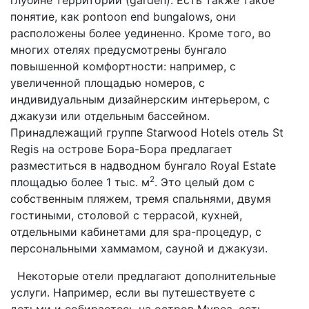
понятие, как pontoon end bungalows, они
расположены более уединенно. Кроме того, во
многих отелях предусмотрены бунгало
повышенной комфортности: например, с
увеличенной площадью номеров, с
индивидуальным дизайнерским интерьером, с
джакузи или отдельным бассейном.
Принадлежащий группе Starwood Hotels отель St
Regis на острове Бора-Бора предлагает
разместиться в надводном бунгало Royal Estate
2
площадью более 1 тыс. м
. Это целый дом с
собственным пляжем, тремя спальнями, двумя
гостиными, столовой с террасой, кухней,
отдельными кабинетами для spa-процедур, с
персональными хаммамом, сауной и джакузи.
Некоторые отели предлагают дополнительные
услуги. Например, если вы путешествуете с
детьми и собираетесь на остров Муреа, есть