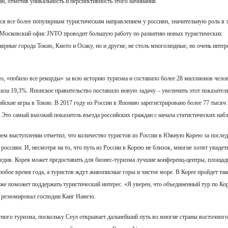
н, отметив уникальность и перспективность этого начинания.
тся все более популярным туристическим направлением у россиян, значительную роль в 
. Московский офис JNTO проводит большую работу по развитию новых туристических
ярные города Токио, Киото и Осаку, но и другие, не столь многолюдные, но очень инте
, «побило все рекорды» за всю историю туризма и составило более 28 миллионов челов
ила 19,3%. Японское правительство поставило новую задачу – увеличить этот показатель
йские игры в Токио. В 2017 году из России в Японию зарегистрировано более 77 тысяч 
. Это самый высокий показатель въезда российских граждан с начала статистических наб
м выступлении отметил, что количество туристов из России в Южную Корею за послед
россиян. И, несмотря на то, что путь из России в Корею не близок, многие хотят увидеть
едия. Корея может предоставить для бизнес-туризма лучшие конференц-центры, площад
любое время года, а туристов ждут живописные горы и чистое море. В Корее пройдет так
же поможет поддержать туристический интерес. «Я уверен, что объединенный тур по Кор
 резюмировал господин Канг Намгю.
тного туризма, поскольку Сеул открывает дальнейший путь во многие страны восточного