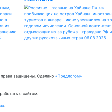
тнам,
Поток
ровали
прибывающих на остров Хайнань иностран
ию в
туристов в январе - июне увеличился на тр
ов из
годовом исчислении. Основной контингент
равнению
отдыхающих из-за рубежа – граждане РФ и
6
других русскоязычных стран
06.08.2026
е права защищены. Сделано
«Предлогом»
работать с сайтом.
ых
.