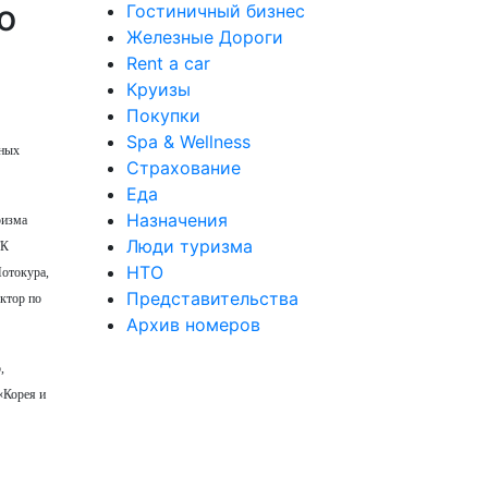
о
Гостиничный бизнес
Железные Дороги
Rent a car
Круизы
Покупки
Spa & Wellness
ьных
Страхование
Еда
Назначения
ризма
Люди туризма
ТК
НТО
Мотокура,
Представительства
ктор по
Архив номеров
,
«Корея и