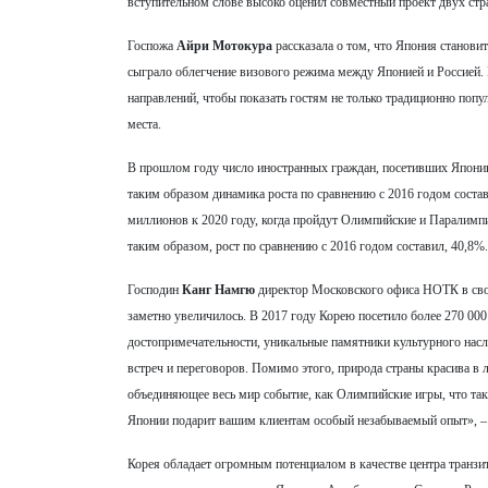
вступительном слове высоко оценил совместный проект двух стра
Госпожа
Айри Мотокура
рассказала о том, что Япония станови
сыграло облегчение визового режима между Японией и Россией
направлений, чтобы показать гостям не только традиционно попул
места.
В прошлом году число иностранных граждан, посетивших Японию
таким образом динамика роста по сравнению с 2016 годом состав
миллионов к 2020 году, когда пройдут Олимпийские и Паралимпи
таким образом, рост по сравнению с 2016 годом составил, 40,8%
Господин
Канг Намгю
директор Московского офиса НОТК в свое
заметно увеличилось. В 2017 году Корею посетило более 270 000 
достопримечательности, уникальные памятники культурного насл
встреч и переговоров. Помимо этого, природа страны красива в 
объединяющее весь мир событие, как Олимпийские игры, что так
Японии подарит вашим клиентам особый незабываемый опыт», –
Корея обладает огромным потенциалом в качестве центра транзи