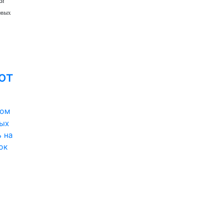
ки
овых
ют
вом
вых
 на
ок