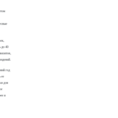
этом
ресные
ек,
 до 40
визитов,
людений.
ний год
 ее
ки для
ое
ее и