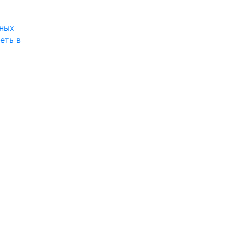
ных
еть в