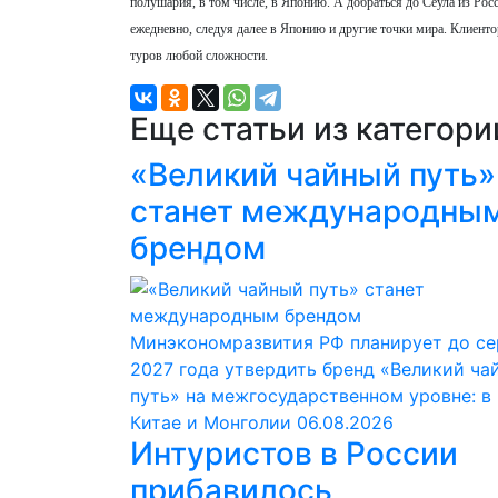
полушария, в том числе, в Японию. А добраться до Сеула из Ро
ежедневно, следуя далее в Японию и другие точки мира. Клиен
туров любой сложности.
Еще статьи из категор
«Великий чайный путь»
станет международны
брендом
Минэкономразвития РФ планирует до с
2027 года утвердить бренд «Великий ча
путь» на межгосударственном уровне: в
Китае и Монголии
06.08.2026
Интуристов в России
прибавилось