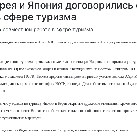
ея и Япония договорились 
в сфере туризма
ел тринадцатый ежегодный Antor MICE workshop, организованный Ассоциацией национал
ию делового туризма, привлекла совместная презентация Национальной организации ту
ации (JNTO) под названием «Корея и Япония: цветущий путь на Восток». Спикером НО
ского отделения НОТК. Также в представлении проекта приняли участие госпожа Айри 
Намгю, директор московского офиса НОТК, господин Джанг Cонгсик, региональный дире
 СНГ.
, что у офисов по туризму Японии и Кореи открытые дружеские отношения. Кроме того
ды неуклонно растет. Все это способствовало созданию необычного совместного проекта 
ые туристические маршруты.
рудничества Федерального агентства Ростуризм, посетивший мероприятие, в своем