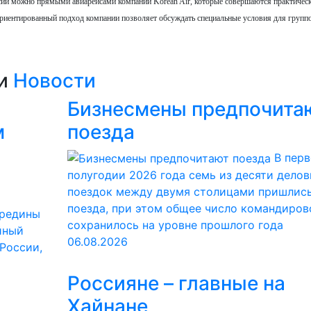
ссии можно прямыми авиарейсами компании Korean Air, которые совершаются практичес
ториентированный подход компании позволяет обсуждать специальные условия для групп
ии
Новости
Бизнесмены предпочита
м
поезда
В пер
полугодии 2026 года семь из десяти дело
поездок между двумя столицами пришлись
поезда, при этом общее число командиров
ередины
сохранилось на уровне прошлого года
йный
06.08.2026
 России,
Россияне – главные на
Хайнане