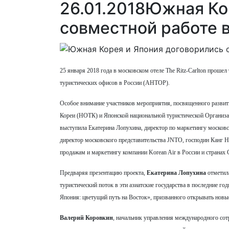
26.01.2018
Южная Кор
совместной работе 
25 января 2018 года в московском отеле The Ritz-Carlton прош
туристических офисов в России (АНТОР).
Особое внимание участников мероприятия, посвященного развит
Кореи (НОТК) и Японской национальной туристической Организ
выступила Екатерина Лопухина, директор по маркетингу москов
директор московского представительства JNTO, господин Канг 
продажам и маркетингу компании Korean Air в России и странах
Предваряя презентацию проекта,
Екатерина Лопухина
отметила
туристический поток в эти азиатские государства в последние го
Япония: цветущий путь на Восток», призванного открывать нов
Валерий Коровкин
, начальник управления международного сот