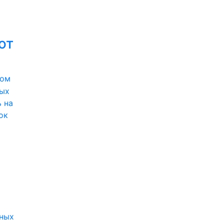
ют
вом
вых
 на
ок
ных