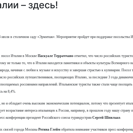
лии – здесь!
 14 июля в столичном саду «Эрмитаж». Мероприятие пройдет при поддержке посольства И
, посол Италии в Москве
Паскуале Терраччано
отметил, что число российских туристо
му не только то, что в Италии находятся памятники и объекты культуры Всемирного н
арода, начиная с любви к музыке и искусству и завершая страстью к кулинарии. Посол 
число российских путешественников, посещающих Италию, за последние 3 года динамич
ых посещаемых россиянами направлений. Итальянские туристы также стали чаще посещать
сь на 8,4%.
, но и обладает очень высоким экономическим потенциалом, потому что презентует итал
адует возрастание интереса итальянцев к России, например, в прошлом году нашу страну 
пресс-конференции президент Российского союза туриндустрии
Сергей Шпилько
.
ых связей города Москвы
Регина Глейм
обратила внимание участников пресс-конференци