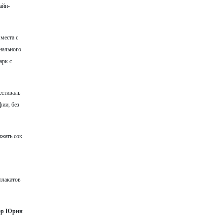
айн-
места с
нального
арк с
естиваль
фии, без
ыжать сок
плакатов
ор Юрин