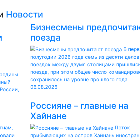
ии
Новости
Бизнесмены предпочита
м
поезда
В пер
полугодии 2026 года семь из десяти дело
поездок между двумя столицами пришлись
поезда, при этом общее число командиров
ередины
сохранилось на уровне прошлого года
йный
06.08.2026
 России,
Россияне – главные на
Хайнане
тнам,
Поток
ровали
прибывающих на остров Хайнань иностран