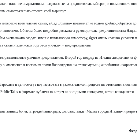
оказали влияние и мультивизы, выдаваемые на продолжительный срок, и возможность онл
стам самостоятельно строить свой маршрут.
интересно всем членам семьи, а Сад Эрмитаж позволяет не только удобно добраться до 
ктивностями. Об этом более подробно рассказала руководитель представительства Нацио
ам очень важно создать именно итальянскую атмосферу, будет очень красиво украшен п
 в стиле итальянской торговой улочки», – подчеркнула она.
театрализованные уличные представления. Второй год подряд из Италии специально на ф
 шоу знаменосцев в костюмах эпохи Возрождения на стыке музыки, акробатики и хореогра
Взрослые и дети смогут поучаствовать в увлекательном процессе изготовления вина и в
y. Public Talks в формате публичных встреч со звездными спикерами, которые поделятся
сена, винных бочек и гроздей винограда, фотовыставки «Малые города Италии» и ретро-
Фед