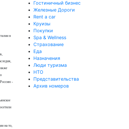
Гостиничный бизнес
Железные Дороги
Rent a car
Круизы
Покупки
талии в
Spa & Wellness
Страхование
Еда
в,
Назначения
аследия,
Люди туризма
также
НТО
но
Представительства
 Россию -
Архив номеров
ьянское
посетили
и на то,