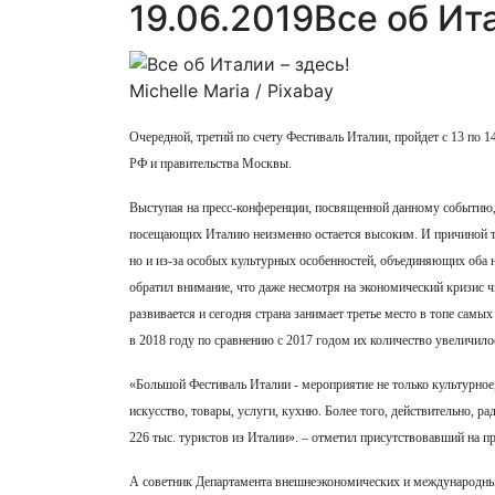
19.06.2019
Все об Ита
Michelle Maria / Pixabay
Очередной, третий по счету Фестиваль Италии, пройдет с 13 по
РФ и правительства Москвы.
Выступая на пресс-конференции, посвященной данному событию
посещающих Италию неизменно остается высоким. И причиной то
но и из-за особых культурных особенностей, объединяющих оба н
обратил внимание, что даже несмотря на экономический кризис 
развивается и сегодня страна занимает третье место в топе сам
в 2018 году по сравнению с 2017 годом их количество увеличило
«Большой Фестиваль Италии - мероприятие не только культурное
искусство, товары, услуги, кухню. Более того, действительно, р
226 тыс. туристов из Италии». – отметил присутствовавший на 
А советник Департамента внешнеэкономических и международн