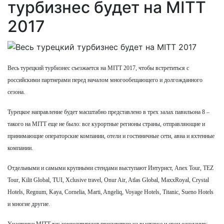
турбизнес будет на MITT
2017
Весь турецкий турбизнес съезжается на MITT 2017, чтобы встретиться с
российскими партнерами перед началом многообещающего и долгожданного
сезона.
Турецкое направление будет масштабно представлено в трех залах павильона 8 –
такого на MITT еще не было: все курортные регионы страны, отправляющие и
принимающие операторские компании, отели и гостиничные сети, авиа и яхтенные
компании.
Отдельными и самыми крупными стендами выступают Интурист, Anex Tour, TEZ
Tour, Kilit Global, TUI, Xclusive travel, Onur Air, Atlas Global, MaxxRoyal, Crystal
Hotels, Regnum, Kaya, Cornelia, Marti, Angeliq, Voyage Hotels, Titanic, Sueno Hotels
и многие другие.
Участники MITT так комментируют присутствие на выставке и свои ожидания: