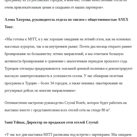
очень привлекательным ценам и скидками от наших партнеров».
Алена Хитрова, руководитель отдела по связям с общественностью ANEX
Tour:
«Мы готовы к MITT, и у нас хорошие ожидания на летний сезон, как на основных
массовых курортах, так и на внутреннем рынке. Почти два месяца открыто раннее
бронирование по большинству летних направлений, и мы отмечаем большую
активность бронирования в сравнении с аналогичным периодом прошлого года.
Турецкие отельеры придерживаются лояльной ценовой политики и демонстрируют
высокую заинтересованность в успешности сезона. У нас обширная полетная
программа в Турцию – более 34 городов, а также новинка: пакетирование на
регулярных рейсах по многим направлениям».
Оптимистично настроено руководство Crystal Hotels, которое будет работать на
выставке вместе с представителями всех отелей сети на стенде 80 м².
Sami Yılmaz, Директор по продажам сети отелей Crystal:
«У нас все дни выставки MITT расписаны под встречи с партнерами. Мы ожидаем