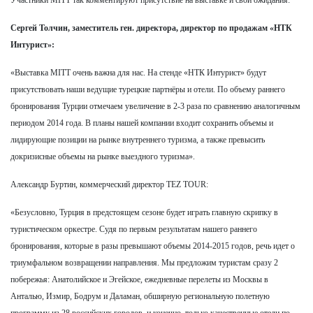
Сергей Толчин, заместитель ген. директора, директор по продажам «НТК
Интурист»:
«Выставка MITT очень важна для нас. На стенде «НТК Интурист» будут
присутствовать наши ведущие турецкие партнёры и отели. По объему раннего
бронирования Турции отмечаем увеличение в 2-3 раза по сравнению аналогичным
периодом 2014 года. В планы нашей компании входит сохранить объемы и
лидирующие позиции на рынке внутреннего туризма, а также превысить
докризисные объемы на рынке выездного туризма».
Александр Буртин, коммерческий директор TEZ TOUR:
«Безусловно, Турция в предстоящем сезоне будет играть главную скрипку в
туристическом оркестре. Судя по первым результатам нашего раннего
бронирования, которые в разы превышают объемы 2014-2015 годов, речь идет о
триумфальном возвращении направления. Мы предложим туристам сразу 2
побережья: Анатолийское и Эгейское, ежедневные перелеты из Москвы в
Анталью, Измир, Бодрум и Даламан, обширную региональную полетную
программу из 28 российских городов, и конечно, только качественные отели по