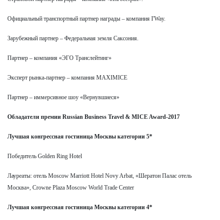
Официальный транспортный партнер награды – компания I'Way.
Зарубежный партнер – Федеральная земля Саксония.
Партнер – компания «ЭГО Транслейтинг»
Эксперт рынка-партнер – компания MAXIMICE
Партнер – иммерсивное шоу «Вернувшиеся»
Обладатели премии Russian Business Travel & MICE Award-2017
Лучшая конгрессная гостиница Москвы категории 5*
Победитель Golden Ring Hotel
Лауреаты: отель Moscow Marriott Hotel Novy Arbat, «Шератон Палас отель
Москва», Crowne Plaza Moscow World Trade Center
Лучшая конгрессная гостиница Москвы категории 4*