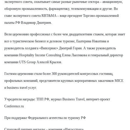
экспертного совета, охватывает самые разные рыночные сектора – авиационную,
оборонную промышленность, фармацевтику, телекоммуникации и другие. Во
главе экспертного совета RBT&MA – вице-президент Торгово-промышленной
палаты РФ Владимир Дмитриев.
Вели церемонию профессионал с более чем двадцатилетним стажем, которая знает
все о туристическом бизнесе и деловом туризме, Екатерина Никитина и
руководитель холдинга «Випсервис» Дмитрий Горин. А также руководитель
компании Hospitality Income Consulting Елена Лысенкова и генеральный директор
компании UTS Group Алексей Крылов.
Гостями церемонии стали более 300 руководителей конгрессных гостиниц,
профильных компаний, представители крупных корпоративных заказчиков MICE
и business travel услуг.
Учредители награды: ТПП РФ, журнал Business Travel, интернет-проект
Conference.ru
При поддержке Федерального агентства по туризму РФ
Страховой партнер награды – компания «Ингосстрах».