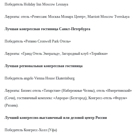
Победитель Holiday Inn Moscow Lesnaya
Лауреаты: отель «Ренессанс Москва Монарх Центр», Marriott Moscow Tverskaya
Лучшая конгрессная гостиница Санкт-Петербурга
Победитель «Репино Cronwell Park Отель»
Лауреаты: «Гранд Отель Эмеральд», Загородный клуб «Терийоки»
Лучшая региональная конгрессная гостиница
Победитель angelo Vienna House Ekaterinburg
Лауреаты: Бизнес-отель «Татарстан» (Набережные Челны), отель «Имеретинский»
(Сочи), гостиничный комплекс «Аврора» (Белгород), Конгресс-отель «Форум»
(Рязань).
Лучший конгрессно-выставочный или деловой центр России
Победитель Конгресс-Холл (Уфа)