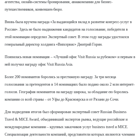
агентства, онлайн-системы бронирования, авиакомпании для бизнес-
путешественников, конвеншен-бюро.
Вновь была вручена награда «За выдающийся вклад в развитие конгресс-услуг в
России». Здесь не было выдвижения кандидатов на голосование, победителя в
этой номинации определил Экспертный совет. В этом году награды удостоился
генеральный директор холдинга «Випсервис» Дмитрий Горин.
Появилась новая номинация – «Лучший офис Visit Russia за рубежом» и первым в
ней получил награду офис Visit Russia Asia.
Более 200 номинантов боролись за престижную награду. За три месяца
голосования за претендентов в 14 номинациях было подано около 2 млн интернет-
голосов. География номинантов на награду широка, за обладание ею боролись
компании со всей страны – от Уфы до Красноярска и от Рязани до Сочи.
Для подведения итогов был сформирован экспертный совет Russian Business
Travel & MICE Award, объединивший экспертов рынка, ведущие российские и
международные компании – крупных заказчиков услуг business travel и MICE.
Специализация деятельности компаний, представители которых являются членами