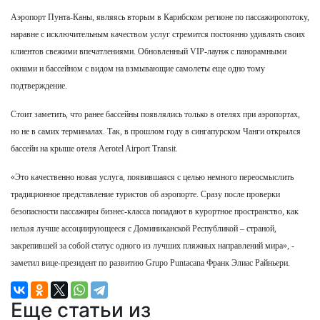
Аэропорт Пунта-Каны, являясь вторым в Карибском регионе по пассажиропотоку,
наравне с исключительным качеством услуг стремится постоянно удивлять своих
клиентов свежими впечатлениями. Обновленный VIP-лаунж с панорамными
окнами и бассейном с видом на взмывающие самолеты еще одно тому
подтверждение.
Стоит заметить, что ранее бассейны появлялись только в отелях при аэропортах,
но не в самих терминалах. Так, в прошлом году в сингапурском Чанги открылся
бассейн на крыше отеля Aerotel Airport Transit.
«Это качественно новая услуга, появившаяся с целью немного переосмыслить
традиционное представление туристов об аэропорте. Сразу после проверки
безопасности пассажиры бизнес-класса попадают в курортное пространство, как
нельзя лучше ассоциирующееся с Доминиканской Республикой – страной,
закрепившей за собой статус одного из лучших пляжных направлений мира», -
заметил вице-президент по развитию Grupo Puntacana Франк Элиас Райньери.
Еще статьи из