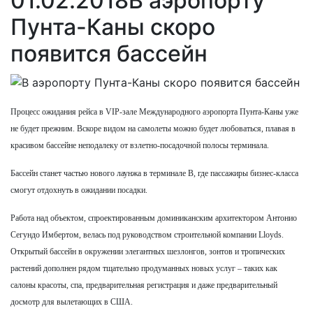
01.02.2018
В аэропорту
Пунта-Каны скоро
появится бассейн
Процесс ожидания рейса в VIP-зале Международного аэропорта Пунта-Каны уже
не будет прежним. Вскоре видом на самолеты можно будет любоваться, плавая в
красивом бассейне неподалеку от взлетно-посадочной полосы терминала.
Бассейн станет частью нового лаунжа в терминале B, где пассажиры бизнес-класса
смогут отдохнуть в ожидании посадки.
Работа над объектом, спроектированным доминиканским архитектором Антонио
Сегундо Имбертом, велась под руководством строительной компании Lloyds.
Открытый бассейн в окружении элегантных шезлонгов, зонтов и тропических
растений дополнен рядом тщательно продуманных новых услуг – таких как
салоны красоты, спа, предварительная регистрация и даже предварительный
досмотр для вылетающих в США.