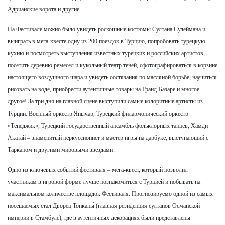
Адрианские ворота и другие.
На Фестивале можно было увидеть роскошные костюмы Султана Сулеймана и
выиграть в мега-квесте одну из 200 поездок в Турцию, попробовать турецкую
кухню и посмотреть выступления известных турецких и российских артистов,
посетить деревню ремесел и кукольный театр теней, сфотографироваться в корзине
настоящего воздушного шара и увидеть состязания по масляной борьбе, научиться
рисовать на воде, приобрести аутентичные товары на Гранд-Базаре и многое
другое! За три дня на главной сцене выступили самые колоритные артисты из
Турции: Военный оркестр Янычар, Турецкий филармонический оркестр
«Тепеджик», Турецкий государственный ансамбль фольклорных танцев, Хамди
Акатай – знаменитый перкуссионист и мастер игры на дарбуке, выступающий с
Тарканом и другими мировыми звездами.
Одно из ключевых событий фестиваля – мега-квест, который позволил
участникам в игровой форме лучше познакомиться с Турцией и побывать на
максимальном количестве площадок Фестиваля. Прогнозируемо одной из самых
посещаемых стал Дворец Топкапы́ (главная резиденция султанов Османской
империи в Стамбуле), где в аутентичных декорациях были представлены