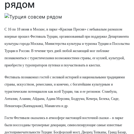
рядом
С 16 по 18 июня в Москве, в парке «Красная Пресня» с небывалым размахом
впервые прошел Фестиваль Турции, организованный при поддержке Департамента
культуры города Москвы, Министерства культуры и туризма Турции и Посольства
Турции в России. В течение трех дней любой желающий мог поближе
познакомиться с туристическими возможностями страны, ее кухней, культурой,
приобрести у туроператоров путевки и поучаствовать в квестах.
Фестиваль познакомил гостей с великой историей и национальными традициями
страны, искусством, ремеслами, и конечно, с богатейшим культурным и
туристическим потенциалом как всей Турции, так и ее регионов: Стамбула,
Анталии, Алании, Айдына, Адана Мерсина, Бодрума, Кемера, Белека, Сиде,
Невшехира (Каппадокия), Манавгата и др.
Гости Фестиваля оказались в атмосфере настоящей восточной сказки – в парке
были воссозданы трехмерные декорации, символизирующие самые известные
достопримечательности Турции: Босфорский мост, Дворец Топкапы, Гранд Базар,