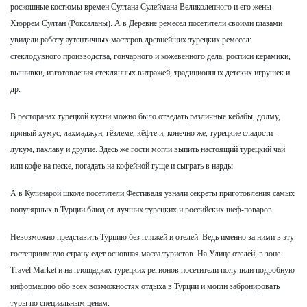
роскошные костюмы времен Султана Сулеймана Великолепного и его жены
Хюррем Султан (Роксаланы). А в Деревне ремесел посетители своими глазами
увидели работу аутентичных мастеров древнейших турецких ремесел:
стеклодувного производства, гончарного и кожевенного дела, росписи керамики,
вышивки, изготовления стеклянных витражей, традиционных детских игрушек и
др.
В ресторанах турецкой кухни можно было отведать различные кебабы, долму,
пряный хумус, лахмаджун, гёзлеме, кёфте и, ко­нечно же, турецкие сладости –
лукум, пахлаву и другие. Здесь же гости могли выпить настоящий турецкий чай
или кофе на песке, погадать на кофейной гуще и сыграть в нарды.
А в Кулинарой школе посетители Фестиваля узнали секреты приготовления самых
популярных в Турции блюд от лучших турецких и российских шеф-поваров.
Невозможно представить Турцию без пляжей и отелей. Ведь именно за ними в эту
гостеприимную страну едет основная масса туристов. На Улице отелей, в зоне
Travel Market и на площадках турецких регионов посетители получили подробную
информацию обо всех возможностях отдыха в Турции и могли забронировать
туры по специальным ценам.