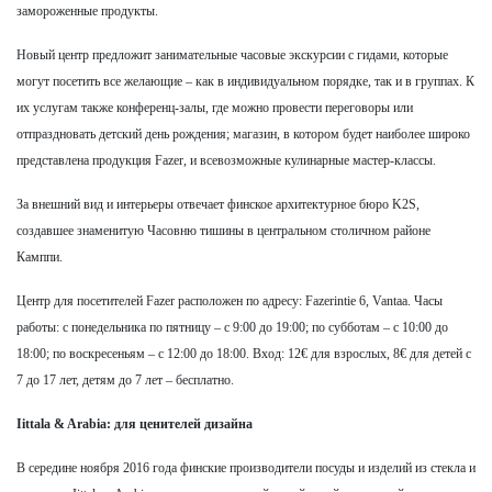
замороженные продукты.
Новый центр предложит занимательные часовые экскурсии с гидами, которые
могут посетить все желающие – как в индивидуальном порядке, так и в группах. К
их услугам также конференц-залы, где можно провести переговоры или
отпраздновать детский день рождения; магазин, в котором будет наиболее широко
представлена продукция Fazer, и всевозможные кулинарные мастер-классы.
За внешний вид и интерьеры отвечает финское архитектурное бюро K2S,
создавшее знаменитую Часовню тишины в центральном столичном районе
Камппи.
Центр для посетителей Fazer расположен по адресу: Fazerintie 6, Vantaa. Часы
работы: с понедельника по пятницу – с 9:00 до 19:00; по субботам – с 10:00 до
18:00; по воскресеньям – с 12:00 до 18:00. Вход: 12€ для взрослых, 8€ для детей с
7 до 17 лет, детям до 7 лет – бесплатно.
Iittala & Arabia: для ценителей дизайна
В середине ноября 2016 года финские производители посуды и изделий из стекла и