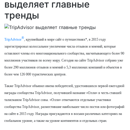
выделяет главные
тренды
®
TripAdvisor
, крупнейший в мире сайт о путешествиях*, в 2015 году
зарегистрировал колоссальное увеличение числа отзывов и мнений, которые
оставляют члены его многонационального сообщества, насчитывающего более 90
миллионов участников по всему миру. Сегодня на сайте TripAdvisor собрано уже
более 290 миллионов отзывов и мнений о 5,3 миллионах компаний и объектов в
более чем 126 000 туристических центров.
Также TripAdvisor объявил имена победителей, удостоившихся первой ежегодной
награды сообщества TripAdvisor, получившей название «Oлли» в честь ставшей
талисманом TripAdvisor совы. «Олли» отмечаются отдельные участники
сообщества TripAdvisor, разместившие наибольшее число постов или фотографий
на сайте в 2015 году. Награды присуждаются в восьми различных категориях на
глобальном уровне, а также на уровне континентов и отдельных стран.