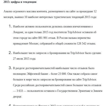
2015: цифры и тенденции
Анализ огромного массива контента, размещенного на сайте за прошедшие 12
месяцев, выявил 10 наиболее интересных туристических тенденций 2015 года:
Наиболее активно пользователи делились своими впечатлениями о
Лoндоне, за один только 2015 год посетители TripAdvisor оставили об
этом городе на сайте 881 991 отзыв. В России пальма первенства
принадлежит Moскве, собравшей в общей сложности 128 542 отзыва.
Наибольшее число запросов о бронировании на TripAdvisor было сделано
27 июля 2015 года.
В разделе достопримечательностей наибольшее число отзывов было
посвящено Эйфелевой башне – более 23 000. Она также собрала самое
большое в мире число запросов на бронирование на сайте TripAdvisor.
Среди российских достопримечательностей самое большое число отзывов
— 3 633 — пользователи оставили о Государственном Эрмитаже и Зимнем
дворце.
Путешественники из Японии в 2015 году оставили каждый в среднем по