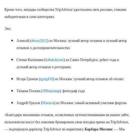
Кроме того, награды сообщества TripAdvisor удостоились пять россиян, ставших
победителями в семи категориях.
Это:
Алексей (
alexey2612
) из Москвы: лучший автор отзывов и лучший автор
отзывов о достопримечательностях
Степан Калтахчян (
kaltahchyans
) из Санкт-Петербурга: дебют года и
лучший автор отзывов о ресторанах
Игорь Громов (
igorg410
) из Москвы: лучший автор отзывов об отелях
Татьяна Попова (
398tatyanap
): фотограф года
Андрей Орехов (
Marassa
) из Москвы: самый активный участник форума
«Благодаря миллионам отзывов, оставленных путешественниками на нашем сайте,
пользователи могут без опасения бронировать свои поездки прямо на TripAdvisor,
— подчеркнула директор TripAdvisor по маркетингу
Барбара Мессинг
. — Мы