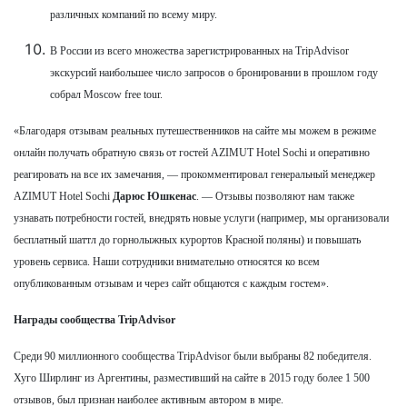
различных компаний по всему миру.
В России из всего множества зарегистрированных на TripAdvisor
экскурсий наибольшее число запросов о бронировании в прошлом году
собрал Moscow free tour.
«Благодаря отзывам реальных путешественников на сайте мы можем в режиме
онлайн получать обратную связь от гостей AZIMUT Hotel Sochi и оперативно
реагировать на все их замечания, — прокомментировал генеральный менеджер
AZIMUT Hotel Sochi
Дарюс Юшкенас
. — Отзывы позволяют нам также
узнавать потребности гостей, внедрять новые услуги (например, мы организовали
бесплатный шаттл до горнолыжных курортов Красной поляны) и повышать
уровень сервиса. Наши сотрудники внимательно относятся ко всем
опубликованным отзывам и через сайт общаются с каждым гостем».
Награды сообщества TripAdvisor
Среди 90 миллионного сообщества TripAdvisor были выбраны 82 победителя.
Хуго Ширлинг из Аргентины, разместивший на сайте в 2015 году более 1 500
отзывов, был признан наиболее активным автором в мире.