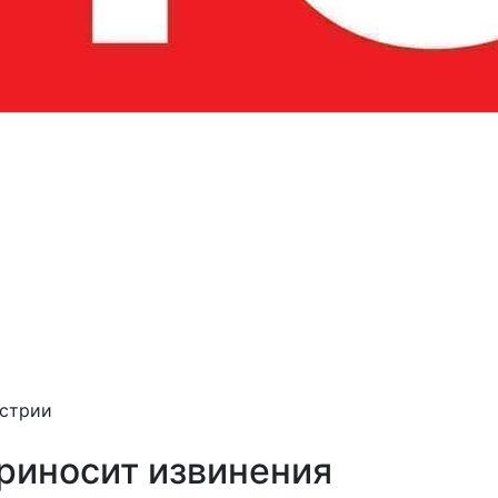
устрии
риносит извинения