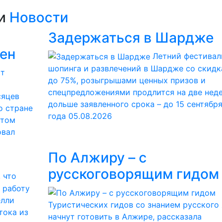
ии
Новости
Задержаться в Шардже
ден
Летний фестивал
шопинга и развлечений в Шардже со скид
до 75%, розыгрышами ценных призов и
спецпредложениями продлится на две нед
сяцев
дольше заявленного срока – до 15 сентябр
о стране
года
05.08.2026
этом
овал
По Алжиру – с
русскоговорящим гидом
 что
 работу
елли
Туристических гидов со знанием русского
тока из
начнут готовить в Алжире, рассказала