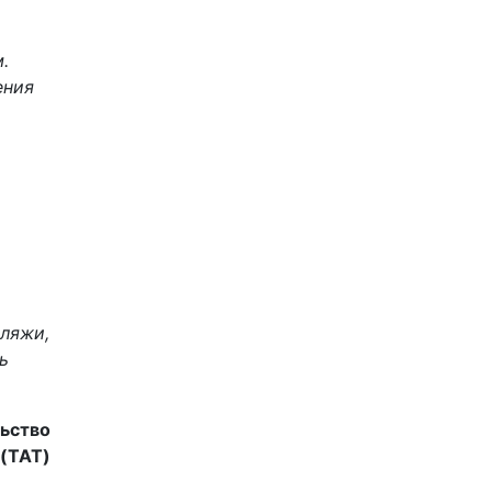
.
ения
о
пляжи,
ь
ьство
 (TAT)