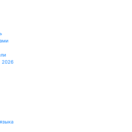
ь
ками
ели
я 2026
 языка