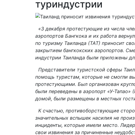
туриндустрии
«3 декабря протестующие из числа чл
аэропортов Бангкока и их работа верну
по туризму Таиланда (ТАТ) приносит сво
закрытием бангкокских аэропортов. Сме
индустрии Таиланда были приложены для
Представители туристской сферы Таила
помощь туристам, которые не смогли вы
протестующими. Был организован кругл
были переведены в аэропорт «У-Тапао» 
домой, были размещены в местных гост
К счастью, противоборствующие сторон
значительных вспышек насилия не произ
инциденты, которые имели место. Лиде
свои извинения за причиненные неудобс