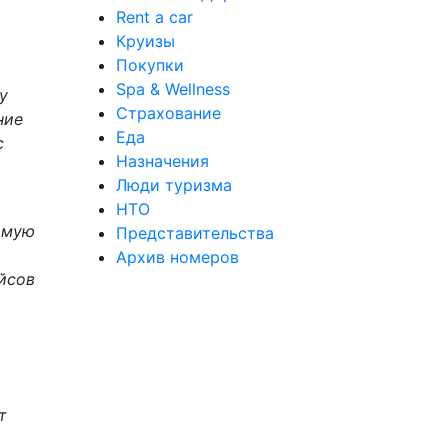
Rent a car
Круизы
Покупки
Spa & Wellness
у
Страхование
ние
Еда
с
Назначения
Люди туризма
НТО
имую
Представительства
Архив номеров
йсов
т