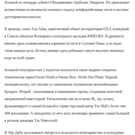
большой по площади субъект Объединенных Арабских Эмиратов. Их привлекают
великолепные возможности пляжного отдыха, комфортабельные отели и местные
достопримечательности.
К примеру, оазис Аль Айна, единственный объект на территории ОАЭ, вошедший
в Список объектов Всемирного культурного наследия ЮНЕСКО. В древности
именно здесь останавливались караваны по пути в Султанат Оман, и он играл
очень важную роль. Кстати, именно здесь добывают самую вкусную питьевую
воду во всей стране.
Большой популярностью у туристов пользуются также недавно открытые
тематические парки Ferrari World и Warner Bros. World Abu Dhabi. Первый
посвящен всему, что связано со знаменитым итальянским автомобильным
брэндом. Второй – мультяшным и киношными героям, созданным известной
американской киностудией. Расположены они на острове Яс, где, кстати,
функционирует и самый большой в стране торговый центр Yas Mall с более чем
400 магазинами. А неподалеку от него всех желающих принимает самый большой
в регионе аквапарк Yas Waterworld.
В Абу-Даби заслуживают интереса и пользуются популярностью и культурные