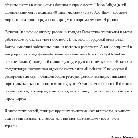
объекты: шестая в мире и самая большая в стране мечеть Шейха Зайеда (в ней
одновременно могут молиться 40 тысяч человек) и Лувр Абу-Даби – собрание
мировых шедевров, переданных в аренду некоторыми музеями Франции.
Туристов (и в первую очередь россиян и граждан Казахстана) привлекают и отели,
работающие по системе «все включено». В частности, городской отель Beach
Rotana, имеющий собственный пляж и несколько ресторанов. А также открытый в
конце прошлого года фешенебельный пляжный отель Rixos Saadiyat Island (на
острове Саадият), входящий в известную турецкую гостиничную сеть «Риксос» и
предлагающий постояльцам отдых по системе ultra all inclusive. К их услугам 6
ресторанов а ля карт и большой общий ресторан, детский аквапарк, теннисные
корты, изысканный спа-центр и многое другое. Отель имеет собственный большой
песчаный пляж, на котором, если повезет, можно увидеть редких морских черепах
карета-карета.
И число таких отелей, функционирующих по системе «все включено», в эмирате
будет увеличиваться, что, вероятно, приведет, к дальнейшему росту числа
туристов.
Федор Юрин