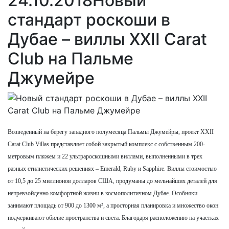
24.10.2018
Новый
стандарт роскоши в
Дубае – виллы XXII Carat
Club на Пальме
Джумейре
Возведенный на берегу западного полумесяца Пальмы Джумейры, проект XXII
Carat Club Villas представляет собой закрытый комплекс с собственным 200-
метровым пляжем и 22 ультрароскошными виллами, выполненными в трех
разных стилистических решениях – Emerald, Ruby и Sapphire. Виллы стоимостью
от 10,5 до 25 миллионов долларов США, продуманы до мельчайших деталей для
непревзойденно комфортной жизни в космополитичном Дубае. Особняки
занимают площадь от 900 до 1300 м², а просторная планировка и множество окон
подчеркивают обилие пространства и света. Благодаря расположению на участках