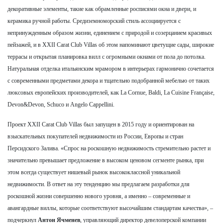
декоративные элементы, такие как обрамленные росписями окна и двери, и
керамика ручной работы. Средиземноморский стиль ассоциируется с
непринужденным образом жизни, единением с природой и созерцанием красивых
пейзажей, и в XXII Carat Club Villas об этом напоминают цветущие сады, широкие
террасы и открытая планировка вилл с огромными окнами от пола до потолка.
Натуральная отделка итальянским мрамором в интерьерах гармонично сочетается
с современными предметами декора и тщательно подобранной мебелью от таких
люксовых европейских производителей, как La Cornue, Baldi, La Cuisine Française,
Devon&Devon, Schuco и Angelo Cappellini.
Проект XXII Carat Club Villas был запущен в 2015 году и ориентирован на
взыскательных покупателей недвижимости из России, Европы и стран
Персидского Залива. «Спрос на роскошную недвижимость стремительно растет и
значительно превышает предложение в высоком ценовом сегменте рынка, при
этом всегда существует нишевый рынок высококлассной уникальной
недвижимости. В ответ на эту тенденцию мы предлагаем разработки для
роскошной жизни совершенно нового уровня, а именно – современные и
авангардные виллы, которые соответствуют высочайшим стандартам качества», –
подчеркнул
Антон Ячменев
, управляющий директор девелоперской компании