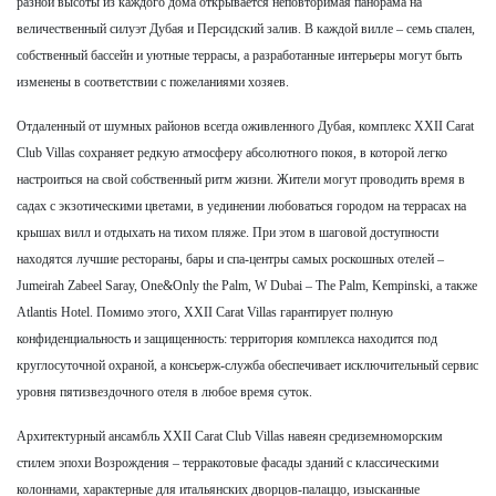
разной высоты из каждого дома открывается неповторимая панорама на
величественный силуэт Дубая и Персидский залив. В каждой вилле – семь спален,
собственный бассейн и уютные террасы, а разработанные интерьеры могут быть
изменены в соответствии с пожеланиями хозяев.
Отдаленный от шумных районов всегда оживленного Дубая, комплекс XXII Carat
Club Villas сохраняет редкую атмосферу абсолютного покоя, в которой легко
настроиться на свой собственный ритм жизни. Жители могут проводить время в
садах с экзотическими цветами, в уединении любоваться городом на террасах на
крышах вилл и отдыхать на тихом пляже. При этом в шаговой доступности
находятся лучшие рестораны, бары и спа-центры самых роскошных отелей –
Jumeirah Zabeel Saray, One&Only the Palm, W Dubai – The Palm, Kempinski, а также
Atlantis Hotel. Помимо этого, XXII Carat Villas гарантирует полную
конфиденциальность и защищенность: территория комплекса находится под
круглосуточной охраной, а консьерж-служба обеспечивает исключительный сервис
уровня пятизвездочного отеля в любое время суток.
Архитектурный ансамбль XXII Carat Club Villas навеян средиземноморским
стилем эпохи Возрождения – терракотовые фасады зданий с классическими
колоннами, характерные для итальянских дворцов-палаццо, изысканные