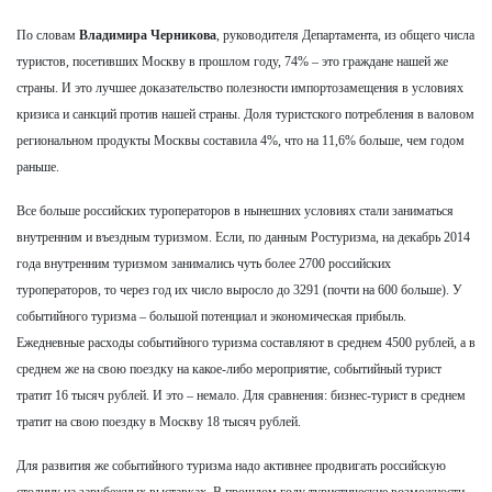
По словам
Владимира Черникова
, руководителя Департамента, из общего числа
туристов, посетивших Москву в прошлом году, 74% – это граждане нашей же
страны. И это лучшее доказательство полезности импортозамещения в условиях
кризиса и санкций против нашей страны. Доля туристского потребления в валовом
региональном продукты Москвы составила 4%, что на 11,6% больше, чем годом
раньше.
Все больше российских туроператоров в нынешних условиях стали заниматься
внутренним и въездным туризмом. Если, по данным Ростуризма, на декабрь 2014
года внутренним туризмом занимались чуть более 2700 российских
туроператоров, то через год их число выросло до 3291 (почти на 600 больше). У
событийного туризма – большой потенциал и экономическая прибыль.
Ежедневные расходы событийного туризма составляют в среднем 4500 рублей, а в
среднем же на свою поездку на какое-либо мероприятие, событийный турист
тратит 16 тысяч рублей. И это – немало. Для сравнения: бизнес-турист в среднем
тратит на свою поездку в Москву 18 тысяч рублей.
Для развития же событийного туризма надо активнее продвигать российскую
столицу на зарубежных выставках. В прошлом году туристические возможности