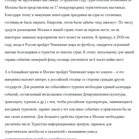
Москвы были представлены на 17 международных туристических выставках.
Благодаря этому в минувшие новогодние праздники ни одна из столичных
гостиниц не была закрыта. Напротив, отели были забиты «под завязку». По числу
средств размещения Москва в нашей стране стоит на первом месте, но на
некоторые знаковые мероприятия мест может не хватить. К примеру, в 2018-ом
году, когда в России пройдет Чемпионат мира по футболу, ожидается огромный
наплыв болельщиков и туристов из многих стран. К этому эпохальному для нашей
страны событию номерной фонд столицы увеличится на 6 тысяч койко-мест.
А в ближайшее время в Москве пройдет Чемпионат мира по хоккею – и это
наверняка вызовет интерес к российской столице со стороны граждан других
государств. Для развития же событийного туризма необходим единый календарь
событий, составленный несколькими столичными Департаментами (культуры,
транспорта, туризма и др.) с тем, чтобы российские туроператоры, занимающиеся
въездным туризмом, заранее знали о тех или иных событиях и привлекали бы на
них своих клиентов. Для большего удобства туристов в Москве необходимо
увеличить число Туристско-информационных центров, парковок для
туристических автобусов и указателей с названиями улиц и
достопримечательностей на английском языке.