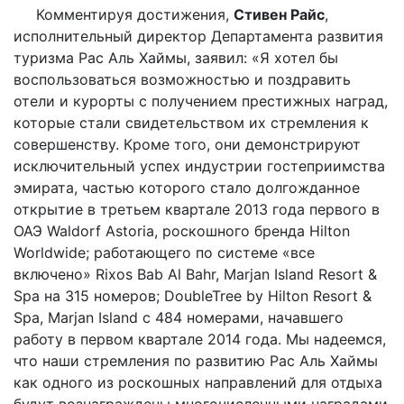
Комментируя достижения,
Стивен Райс
,
исполнительный директор Департамента развития
туризма Рас Аль Хаймы, заявил: «Я хотел бы
воспользоваться возможностью и поздравить
отели и курорты с получением престижных наград,
которые стали свидетельством их стремления к
совершенству. Кроме того, они демонстрируют
исключительный успех индустрии гостеприимства
эмирата, частью которого стало долгожданное
открытие в третьем квартале 2013 года первого в
ОАЭ Waldorf Astoria, роскошного бренда Hilton
Worldwide; работающего по системе «все
включено» Rixos Bab Al Bahr, Marjan Island Resort &
Spa на 315 номеров; DoubleTree by Hilton Resort &
Spa, Marjan Island с 484 номерами, начавшего
работу в первом квартале 2014 года. Мы надеемся,
что наши стремления по развитию Рас Аль Хаймы
как одного из роскошных направлений для отдыха
будут вознаграждены многочисленными наградами