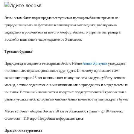
Этим летом Финляндия предлагает туристам проводить больше времени на
природе: танцевать на фестивале в лапландском заповеднике, наблюдать за
медведями и росомахами из нового комфортабельного укрытия на границе с
Россией и пить вино в чаще недалеко от Хельсинки.
Третьим будешь?
Природовед и создатель телесериала Back to Nature
Аннти Хуттунен
утверждает,
что вино и лес идеально дополняют друг друга. И поэтому приглашает всех
желающих старше 18 лет выпить с ним на опушке леса каждую субботу летнего
месяца, а также поделиться с ними знаниями как о природе, так и о предлагаемых
им винах. В течение 2 часов гостям предстоит продегустировать 5 красных вин в
разных уголках леса, которые по мнению Аннти помогают лучше раскрыть букет.
Место встречи – община Вихти в 50 км от Хельсинки; группа – до 10 человек;
стоимость – 118 евро. Подробная информация здесь
Праздник натуралиста