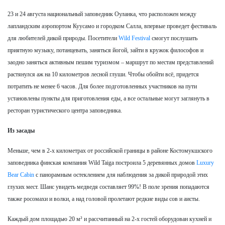
23 и 24 августа национальный заповедник Оуланка, что расположен между
лапландским аэропортом Куусамо и городком Салла, впервые проведет фестиваль
для любителей дикой природы. Посетители
Wild Festival
смогут послушать
приятную музыку, потанцевать, заняться йогой, зайти в кружок философов и
заодно заняться активным пешим туризмом – маршрут по местам представлений
растянулся аж на 10 километров лесной глуши. Чтобы обойти всё, придется
потратить не менее 6 часов. Для более подготовленных участников на пути
установлены пункты для приготовления еды, а все остальные могут заглянуть в
ресторан туристического центра заповедника.
Из засады
Меньше, чем в 2-х километрах от российской границы в районе Костомукшского
заповедника финская компания Wild Taiga построила 5 деревянных домов
Luxury
Bear Cabin
с панорамным остеклением для наблюдения за дикой природой этих
глухих мест. Шанс увидеть медведя составляет 99%! В поле зрения попадаются
также росомахи и волки, а над головой пролетают редкие виды сов и аисты.
Каждый дом площадью 20 м² и рассчитанный на 2-х гостей оборудован кухней и