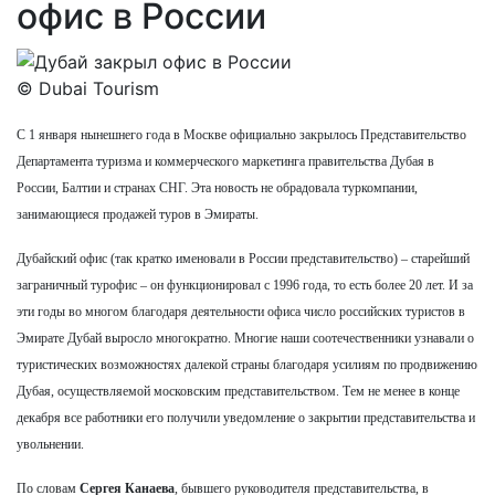
офис в России
© Dubai Tourism
С 1 января нынешнего года в Москве официально закрылось Представительство
Департамента туризма и коммерческого маркетинга правительства Дубая в
России, Балтии и странах СНГ. Эта новость не обрадовала туркомпании,
занимающиеся продажей туров в Эмираты.
Дубайский офис (так кратко именовали в России представительство) – старейший
заграничный турофис – он функционировал с 1996 года, то есть более 20 лет. И за
эти годы во многом благодаря деятельности офиса число российских туристов в
Эмирате Дубай выросло многократно. Многие наши соотечественники узнавали о
туристических возможностях далекой страны благодаря усилиям по продвижению
Дубая, осуществляемой московским представительством. Тем не менее в конце
декабря все работники его получили уведомление о закрытии представительства и
увольнении.
По словам
Сергея Канаева
, бывшего руководителя представительства, в