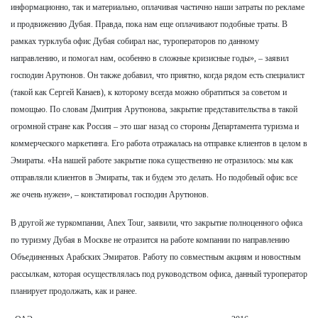
информационно, так и материально, оплачивая частично наши затраты по рекламе
и продвижению Дубая. Правда, пока нам еще оплачивают подобные траты. В
рамках турклуба офис Дубая собирал нас, туроператоров по данному
направлению, и помогал нам, особенно в сложные кризисные годы», – заявил
господин Арутюнов. Он также добавил, что приятно, когда рядом есть специалист
(такой как Сергей Канаев), к которому всегда можно обратиться за советом и
помощью. По словам Дмитрия Арутюнова, закрытие представительства в такой
огромной стране как Россия – это шаг назад со стороны Департамента туризма и
коммерческого маркетинга. Его работа отражалась на отправке клиентов в целом в
Эмираты. «На нашей работе закрытие пока существенно не отразилось: мы как
отправляли клиентов в Эмираты, так и будем это делать. Но подобный офис все
же очень нужен», – констатировал господин Арутюнов.
В другой же туркомпании, Anex Tour, заявили, что закрытие полноценного офиса
по туризму Дубая в Москве не отразится на работе компании по направлению
Объединенных Арабских Эмиратов. Работу по совместным акциям и новостным
рассылкам, которая осуществлялась под руководством офиса, данный туроператор
планирует продолжать, как и ранее.