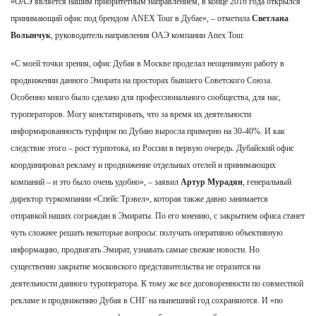
«ОАЭ является нашим приоритетным направлением, в конце 2016 года открылся
принимающий офис под брендом ANEX Tour в Дубае», – отметила
Светлана
Волынчук
, руководитель направления ОАЭ компании Anex Tour.
«С моей точки зрения, офис Дубая в Москве проделал неоценимую работу в
продвижении данного Эмирата на просторах бывшего Советского Союза.
Особенно много было сделано для профессионального сообщества, для нас,
туроператоров. Могу констатировать, что за время их деятельности
информированность турфирм по Дубаю выросла примерно на 30-40%. И как
следствие этого – рост турпотока, из России в первую очередь. Дубайский офис
координировал рекламу и продвижение отдельных отелей и принимающих
компаний – и это было очень удобно», – заявил
Артур Мурадян
, генеральный
директор туркомпании «Спейс Трэвел», которая также давно занимается
отправкой наших сограждан в Эмираты. По его мнению, с закрытием офиса станет
чуть сложнее решать некоторые вопросы: получать оперативно объективную
информацию, продвигать Эмират, узнавать самые свежие новости. Но
существенно закрытие московского представительства не отразится на
деятельности данного туроператора. К тому же все договоренности по совместной
рекламе и продвижению Дубая в СНГ на нынешний год сохраняются. И «по