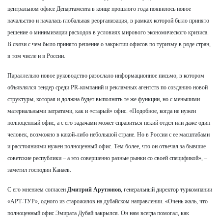
центральном офисе Департамента в конце прошлого года появилось новое
начальство и началась глобальная реорганизация, в рамках которой было принято
решение о минимизации расходов в условиях мирового экономического кризиса.
В связи с чем было принято решение о закрытии офисов по туризму в ряде стран,
в том числе и в России.
Параллельно новое руководство разослало информационное письмо, в котором
объявлялся тендер среди PR-компаний и рекламных агентств по созданию новой
структуры, которая и должна будет выполнять те же функции, но с меньшими
материальными затратами, как и «старый» офис. «Подобное, когда не нужен
полноценный офис, а с его задачами может справиться некий отдел или даже один
человек, возможно в какой-либо небольшой стране. Но в России с ее масштабами
и расстояниями нужен полноценный офис. Тем более, что он отвечал за бывшие
советские республики – а это совершенно разные рынки со своей спецификой», –
заметил господин Канаев.
С его мнением согласен
Дмитрий Арутюнов
, генеральный директор туркомпании
«АРТ-ТУР», одного из старожилов на дубайском направлении. «Очень жаль, что
полноценный офис Эмирата Дубай закрылся. Он нам всегда помогал, как