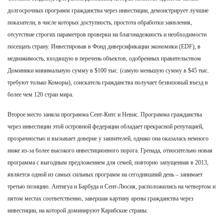
долгосрочных программ гражданства через инвестиции, демонстрирует лучшие
показатели, в числе которых доступность, простота обработки заявления,
отсутствие строгих параметров проверки на благонадежность и необходимости
посещать страну. Инвестировав в Фонд диверсификации экономики (EDF), в
недвижимость, входящую в перечень объектов, одобренных правительством
Доминики минимальную сумму в $100 тыс. (самую меньшую сумму в $45 тыс.
требуют только Коморы), соискатель гражданства получает безвизовый въезд в
более чем 120 стран мира.
Второе место заняла программа Сент-Китс и Невис. Программа гражданства
через инвестиции этой островной федерации обладает прекрасной репутацией,
прозрачностью и вызывает доверие у заявителей, однако она оказалась немного
ниже из-за более высокого инвестиционного порога. Гренада, относительно новая
программа с выгодным предложением для семей, повторно запущенная в 2013,
является одной из самых сильных программ на сегодняшний день – занимает
третью позицию. Антигуа и Барбуда и Сент-Люсия, расположились на четвертом и
пятом местах соответственно, завершая картину арены гражданства через
инвестиции, на которой доминируют Карибские страны.