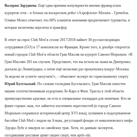
Валерия Заруднева
. Ещё одна причина популярности именно французских
курортов сети – в блоках на воскресном рейсе «Аэрофлота» Москва – Гренобль.
Оливье Монсо отмечает, что 60% клиентов компании предпочитают турпакеты, в
которые включены перелеты и трансфер.
В ответ на спрос Club Med в сезоне 2017/2018 наймет 30 русскоговорящих
сотрудников (GO) в 17 комплексов во Франции. Кроме того, в декабре откроется
новый городок Club Med в области Гран Массив на курорте Самоен Морильон. «В
Гран Массиве 265 км спусков. Представьте, что вы встали на лыжи на Дмитровке,
доехали до Ленинградки, а затем ещё несколько раз прокатились вокруг Москвы.
За неделю не успеете заскучать!», – объясняет эксперт по горнолыжному спорту
Юрий Бугельский
. По словам господина Бугельского, Гран Массив известен
нашим соотечественникам курортами Ле-Каро и Флен. Трассы в этой области
преимущественно красные, но есть и специальные площадки для новичков. Кто не
фанат горных лыж, тот займется изучением окрестностей (в городе Самоен
Морильон сохранился исторический центр XVI века), купанием в подогреваемом
бассейне Club Med с видом на Альпы, дегустацией фондю от мишленовского шефа
Эдуара Лубе и ликеров из савойских трав. Хотя, по данным экспертов,
сегодняшние россияне ценят скорее спорт, чем après-ski.