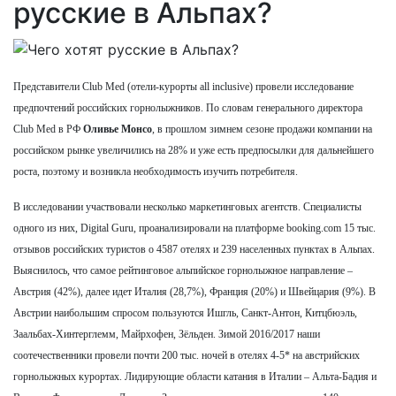
русские в Альпах?
Представители Club Med (отели-курорты all inclusive) провели исследование
предпочтений российских горнолыжников. По словам генерального директора
Club Med в РФ
Оливье Монсо
, в прошлом зимнем сезоне продажи компании на
российском рынке увеличились на 28% и уже есть предпосылки для дальнейшего
роста, поэтому и возникла необходимость изучить потребителя.
В исследовании участвовали несколько маркетинговых агентств. Специалисты
одного из них, Digital Guru, проанализировали на платформе booking.com 15 тыс.
отзывов российских туристов о 4587 отелях и 239 населенных пунктах в Альпах.
Выяснилось, что самое рейтинговое альпийское горнолыжное направление –
Австрия (42%), далее идет Италия (28,7%), Франция (20%) и Швейцария (9%). В
Австрии наибольшим спросом пользуются Ишгль, Санкт-Антон, Китцбюэль,
Заальбах-Хинтерглемм, Майрхофен, Зёльден. Зимой 2016/2017 наши
соотечественники провели почти 200 тыс. ночей в отелях 4-5* на австрийских
горнолыжных курортах. Лидирующие области катания в Италии – Альта-Бадия и