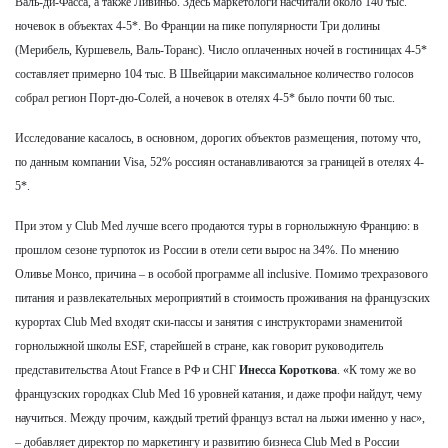
Валь-ди-Фасса, а также Ливиньо. Здесь маркетологи насчитали около 140 тыс.
ночевок в объектах 4-5*. Во Франции на пике популярности Три долины
(Мерибель, Куршевель, Валь-Торанс). Число оплаченных ночей в гостиницах 4-5*
составляет примерно 104 тыс. В Швейцарии максимальное количество голосов
собрал регион Порт-дю-Солей, а ночевок в отелях 4-5* было почти 60 тыс.
Исследование касалось, в основном, дорогих объектов размещения, потому что,
по данным компании Visa, 52% россиян останавливаются за границей в отелях 4-
5*.
При этом у Club Med лучше всего продаются туры в горнолыжную Францию: в
прошлом сезоне турпоток из России в отели сети вырос на 34%. По мнению
Оливье Монсо, причина – в особой программе all inclusive. Помимо трехразового
питания и развлекательных мероприятий в стоимость проживания на французских
курортах Club Med входят ски-пассы и занятия с инструкторами знаменитой
горнолыжной школы ESF, старейшей в стране, как говорит руководитель
представительства Atout France в РФ и СНГ
Инесса Короткова
. «К тому же во
французских городках Club Med 16 уровней катания, и даже профи найдут, чему
научиться. Между прочим, каждый третий француз встал на лыжи именно у нас»,
– добавляет директор по маркетингу и развитию бизнеса Club Med в России