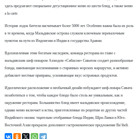
здесь предлагают специальное дегустационное меню из шести блюд, а также меню
a la carte.
История лодок баттели насчитывает более 5000 лет. Особенно важна была их роль
в те времена, когда Мальдивские острова служили ключевым перевалочным
пунктом на пути из Индонезии и Индии в государства Аравии.
Вдохновленная этим богатым наследием, команда ресторана во главе с
мальдивским шеф-поваром Ахмедом «Сибасом» Сиватом создает разнообразные
блюда, навевающие воспоминания о старинных морских маршрутах, и активно
добавляет местные приправы, усиливающие вкус островных продуктов.
Идиллическое расположение и необычный дизайн побуждают шеф-повара Сивата
позаботиться о том, чтобы каждое блюдо было столь же уникальным, как и
окружение ресторана. Большинство блюд имеет мальдивское происхождение,
однако меню включает и яства, приготовленные по рецептам из других частей
Индийского океана: тщательно отобранные блюда Индии, Шри-Ланки и Юго-
Восточной Азии прекрасно дополняют гастрономическое предложение Ba’theli.