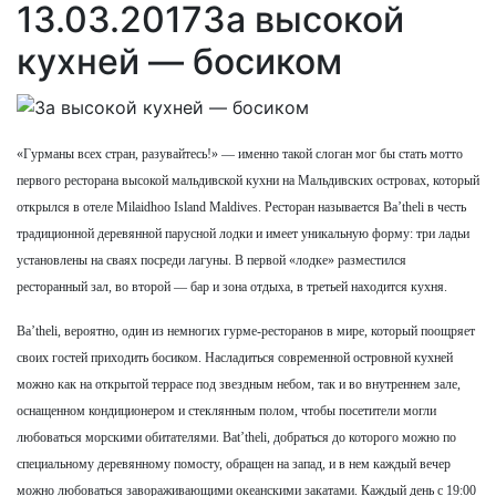
13.03.2017
За высокой
кухней — босиком
«Гурманы всех стран, разувайтесь!» — именно такой слоган мог бы стать мотто
первого ресторана высокой мальдивской кухни на Мальдивских островах, который
открылся в отеле Milaidhoo Island Maldives. Ресторан называется Ba’theli в честь
традиционной деревянной парусной лодки и имеет уникальную форму: три ладьи
установлены на сваях посреди лагуны. В первой «лодке» разместился
ресторанный зал, во второй — бар и зона отдыха, в третьей находится кухня.
Ba’theli, вероятно, один из немногих гурме-ресторанов в мире, который поощряет
своих гостей приходить босиком. Насладиться современной островной кухней
можно как на открытой террасе под звездным небом, так и во внутреннем зале,
оснащенном кондиционером и стеклянным полом, чтобы посетители могли
любоваться морскими обитателями. Bat’theli, добраться до которого можно по
специальному деревянному помосту, обращен на запад, и в нем каждый вечер
можно любоваться завораживающими океанскими закатами. Каждый день с 19:00