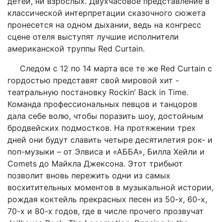
детей, ни взрослых. Двухчасовое представление в
классической интерпретации сказочного сюжета
пронесется на одном дыхании, ведь на конгресс
сцене отеля выступят лучшие исполнители
американской труппы Red Curtain.
Следом с 12 по 14 марта все те же Red Curtain с
гордостью представят свой мировой хит -
театральную постановку Rockin’ Back in Time.
Команда профессиональных певцов и танцоров
дала себе волю, чтобы поразить шоу, достойным
бродвейских подмостков. На протяжении трех
дней они будут славить четыре десятилетия рок- и
поп-музыки – от Элвиса и «АББА», Билла Хейли и
Comets до Майкла Джексона. Этот трибьют
позволит вновь пережить одни из самых
восхитительных моментов в музыкальной истории,
рождая коктейль прекрасных песен из 50-х, 60-х,
70-х и 80-х годов, где в числе прочего прозвучат