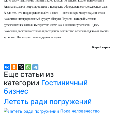
вдруг заскучает, можно пройти мастер-классы по тайской кухне, понежиться в
Anantara spa или потренироваться в прекрасно оборудованном тренажерном зале.
А для тех, кто твердо решил выйти в свет, — всего в паре минут езды от отеля
находится интегрированный курорт «Лагуна Пхукет», который местные
русскоязычные жители именуют не иначе как «Тайской Рублевкой». Здесь
находятся десятки магазинов и ресторанов, множество отелей и отдыхают тысячи
туристов. Но это уже совсем другая история…
Кира Генрих
Еще статьи из
категории
Гостиничный
бизнес
Лететь ради погружений
Пока человечество