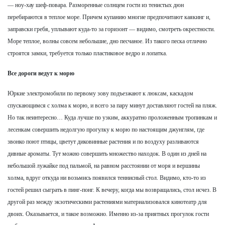
— ноу-хау шеф-повара. Разморенные солнцем гости из тенистых дюн
перебираются в теплое море. Причем купанию многие предпочитают каякинг и,
заправски гребя, уплывают куда-то за горизонт — видимо, смотреть окрестности.
Море теплое, волны совсем небольшие, дно песчаное. Из такого песка отлично
строятся замки, требуется только пластиковое ведро и лопатка.
Все дороги ведут к морю
Юркие электромобили по первому зову подъезжают к люксам, каскадом
спускающимся с холма к морю, и всего за пару минут доставляют гостей на пляж.
Но так неинтересно… Куда лучше по узким, аккуратно проложенным тропинкам и
лесенкам совершить недолгую прогулку к морю по настоящим джунглям, где
звонко поют птицы, цветут диковинные растения и по воздуху разливаются
дивные ароматы. Тут можно совершить множество находок. В один из дней на
небольшой лужайке под пальмой, на равном расстоянии от моря и вершины
холма, вдруг откуда ни возьмись появился теннисный стол. Видимо, кто-то из
гостей решил сыграть в пинг-понг. К вечеру, когда мы возвращались, стол исчез. В
другой раз между экзотическими растениями материализовался кинотеатр для
двоих. Оказывается, и такое возможно. Именно из-за приятных прогулок гости