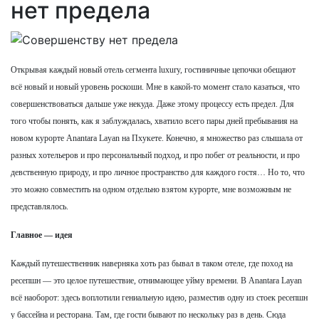
нет предела
Открывая каждый новый отель сегмента luxury, гостиничные цепочки обещают
всё новый и новый уровень роскоши. Мне в какой-то момент стало казаться, что
совершенствоваться дальше уже некуда. Даже этому процессу есть предел. Для
того чтобы понять, как я заблуждалась, хватило всего пары дней пребывания на
новом курорте Anantara Layan на Пхукете. Конечно, я множество раз слышала от
разных хотельеров и про персональный подход, и про побег от реальности, и про
девственную природу, и про личное пространство для каждого гостя… Но то, что
это можно совместить на одном отдельно взятом курорте, мне возможным не
представлялось.
Главное — идея
Каждый путешественник наверняка хоть раз бывал в таком отеле, где поход на
ресепшн — это целое путешествие, отнимающее уйму времени. В Anantara Layan
всё наоборот: здесь воплотили гениальную идею, разместив одну из стоек ресепшн
у бассейна и ресторана. Там, где гости бывают по нескольку раз в день. Сюда