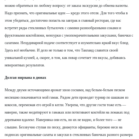
можно обратиться по любому вопросу: от заказа экскурсии до обмена валюты.
Надо признать, что оригинальные идеи — кредо этого отеля. Для того чтобы в
этом убедиться, достаточно попасть на завтрак в главный ресторан, где вас
встретят ряды стеклянных бутылочек с самими разнообразными соками и
фруктовыми коктейлями, мензурки с умопомрачительными закусками, баночки с
салатами. Неординарной подаче соответствует и изумительно яркий вкус блюд.
Здесь всё необычно. И дело не только в том, что Таиланд славится своей
уникальной кухней, а, скорее, в том, как повар сочетает эти вкусы, добиваясь
невероятных результатов.
Долгая нирвана в дюнах
Между двумя источающими аромат хвои соснами, над белым-белым песком
неспешно покачивается мой гамак. Рядом дети проводят турнир по шашкам из
кокосов, перемежая его игрой в кегли. Уверена, что другие гости тоже есть —
наверно, также медитируют в гамаках или потягивают коктейли на лежаках под
деревьями вдалеке. Наверняка они есть, но их не видно, и более того — не
слышно. Беззвучно ступая по песку, движутся официанты, бережно неся на
подносах оригинальные салаты и закуски в стеклянных баночках разного размера