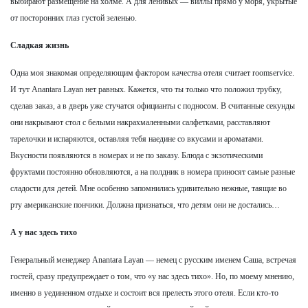
выбирают размещение на холме. А для ленивых — виллы прямо у моря, укрытые
от посторонних глаз густой зеленью.
Сладкая жизнь
Одна моя знакомая определяющим фактором качества отеля считает roomservice.
И тут Anantara Layan нет равных. Кажется, что ты только что положил трубку,
сделав заказ, а в дверь уже стучатся официанты с подносом. В считанные секунды
они накрывают стол с белыми накрахмаленными салфетками, расставляют
тарелочки и испаряются, оставляя тебя наедине со вкусами и ароматами.
Вкусности появляются в номерах и не по заказу. Блюда с экзотическими
фруктами постоянно обновляются, а на полдник в номера приносят самые разные
сладости для детей. Мне особенно запомнились удивительно нежные, таящие во
рту американские пончики. Должна признаться, что детям они не достались…
А у нас здесь тихо
Генеральный менеджер Anantara Layan — немец с русским именем Саша, встречая
гостей, сразу предупреждает о том, что «у нас здесь тихо». Но, по моему мнению,
именно в уединенном отдыхе и состоит вся прелесть этого отеля. Если кто-то