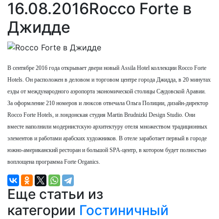
16.08.2016
Rocco Forte в
Джидде
В сентябре 2016 года открывает двери новый Аssila Hotel коллекции Rocco Forte
Hotels. Он расположен в деловом и торговом центре города Джидда, в 20 минутах
езды от международного аэропорта экономической столицы Саудовской Аравии.
За оформление 210 номеров и люксов отвечала Ольга Полиции, дизайн-директор
Rocco Forte Hotels, и лондонская студия Martin Brudnizki Design Studio. Они
вместе наполнили модернистскую архитектуру отеля множеством традиционных
элементов и работами арабских художников. В отеле заработает первый в городе
южно-американский ресторан и большой SPA-центр, в котором будет полностью
воплощена программа Forte Organics.
Еще статьи из
категории
Гостиничный