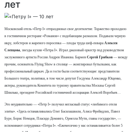
лет
Московский отель «Петр I» отпраздновал свое десятилетие. Торжество проходило
в гостиничном ресторане «Романов» с подобающим размахом. Подавали черную
икру, лобстеров и жареного поросенка — плоды труда шеф-повара
Алексея
Слепцова
, звезды кухни «Петра I». Играл джазовый оркестр под руководством
заслуженного артиста России Андрея Иванова. Бармен
Сергей Грибков
— между
прочим, основатель Flying Show в столице — жонглировал бутылками, как
профессиональный циркач. Да и гости были соответствующие: представители
Большого театра, политики, в том числе депутат Госдумы Александр Ющенко,
актеры, руководитель Комитета по туризму правительства Москвы Сергей
Шпилько, президент Российской гостиничной ассоциации Алексей Воробьев…
Это неудивительно — «Петр I» получил негласный статус «любимого отеля
элиты». «Здесь останавливались Олег Басилашвили, Алиса Фрейндлих, Павел
Буре, Борис Немцов, Пласидо Доминго, Орнелла Мути, главы государств», —
вспоминают сотрудники «Петра I». «Ежемесячно у нас останавливается более 5