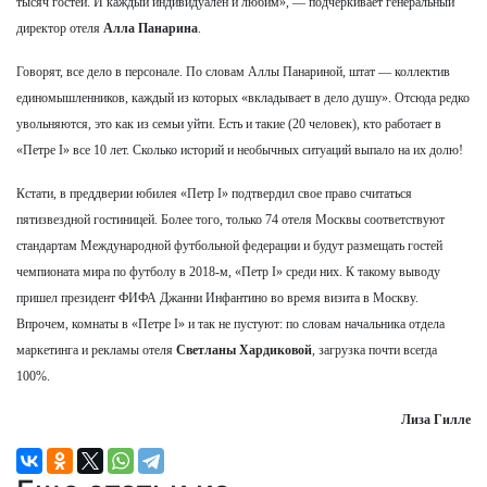
тысяч гостей. И каждый индивидуален и любим», — подчеркивает генеральный
директор отеля
Алла Панарина
.
Говорят, все дело в персонале. По словам Аллы Панариной, штат — коллектив
единомышленников, каждый из которых «вкладывает в дело душу». Отсюда редко
увольняются, это как из семьи уйти. Есть и такие (20 человек), кто работает в
«Петре I» все 10 лет. Сколько историй и необычных ситуаций выпало на их долю!
Кстати, в преддверии юбилея «Петр I» подтвердил свое право считаться
пятизвездной гостиницей. Более того, только 74 отеля Москвы соответствуют
стандартам Международной футбольной федерации и будут размещать гостей
чемпионата мира по футболу в 2018-м, «Петр I» среди них. К такому выводу
пришел президент ФИФА Джанни Инфантино во время визита в Москву.
Впрочем, комнаты в «Петре I» и так не пустуют: по словам начальника отдела
маркетинга и рекламы отеля
Светланы Хардиковой
, загрузка почти всегда
100%.
Лиза Гилле