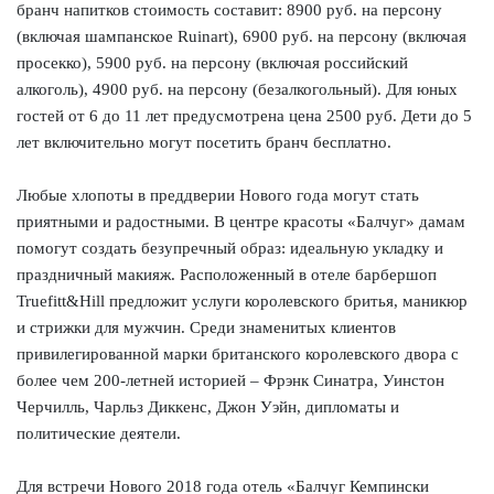
бранч напитков стоимость составит: 8900 руб. на персону
(включая шампанское Ruinart), 6900 руб. на персону (включая
просекко), 5900 руб. на персону (включая российский
алкоголь), 4900 руб. на персону (безалкогольный). Для юных
гостей от 6 до 11 лет предусмотрена цена 2500 руб. Дети до 5
лет включительно могут посетить бранч бесплатно.
Любые хлопоты в преддверии Нового года могут стать
приятными и радостными. В центре красоты «Балчуг» дамам
помогут создать безупречный образ: идеальную укладку и
праздничный макияж. Расположенный в отеле барбершоп
Truefitt&Hill предложит услуги королевского бритья, маникюр
и стрижки для мужчин. Среди знаменитых клиентов
привилегированной марки британского королевского двора c
более чем 200-летней историей – Фрэнк Синатра, Уинстон
Черчилль, Чарльз Диккенс, Джон Уэйн, дипломаты и
политические деятели.
Для встречи Нового 2018 года отель «Балчуг Кемпински