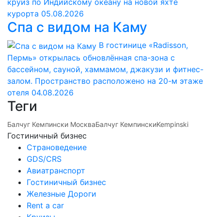
круиз по Индийскому океану на новой яхте
курорта
05.08.2026
Спа с видом на Каму
В гостинице «Radisson,
Пермь» открылась обновлённая спа-зона с
бассейном, сауной, хаммамом, джакузи и фитнес-
залом. Пространство расположено на 20-м этаже
отеля
04.08.2026
Теги
Балчуг Кемпински Москва
Балчуг Кемпински
Kempinski
Гостиничный бизнес
Страноведение
GDS/CRS
Авиатранспорт
Гостиничный бизнес
Железные Дороги
Rent a car
Круизы