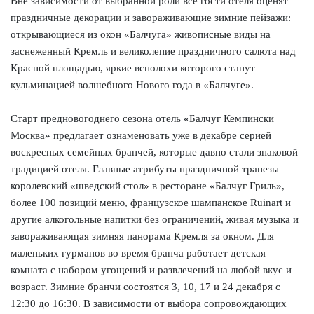
Вне зависимости от выбранной роли все гости отеля оценят
праздничные декорации и завораживающие зимние пейзажи:
открывающиеся из окон «Балчуга» живописные виды на
заснеженный Кремль и великолепие праздничного салюта над
Красной площадью, яркие всполохи которого станут
кульминацией волшебного Нового года в «Балчуге».
Старт предновогоднего сезона отель «Балчуг Кемпински
Москва» предлагает ознаменовать уже в декабре серией
воскресных семейных бранчей, которые давно стали знаковой
традицией отеля. Главные атрибуты праздничной трапезы –
королевский «шведский стол» в ресторане «Балчуг Гриль»,
более 100 позиций меню, французское шампанское Ruinart и
другие алкогольные напитки без ограничений, живая музыка и
завораживающая зимняя панорама Кремля за окном. Для
маленьких гурманов во время бранча работает детская
комната с набором угощений и развлечений на любой вкус и
возраст. Зимние бранчи состоятся 3, 10, 17 и 24 декабря с
12:30 до 16:30. В зависимости от выбора сопровождающих