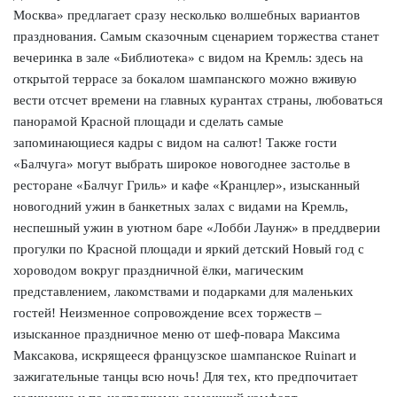
Москва» предлагает сразу несколько волшебных вариантов
празднования. Самым сказочным сценарием торжества станет
вечеринка в зале «Библиотека» с видом на Кремль: здесь на
открытой террасе за бокалом шампанского можно вживую
вести отсчет времени на главных курантах страны, любоваться
панорамой Красной площади и сделать самые
запоминающиеся кадры с видом на салют! Также гости
«Балчуга» могут выбрать широкое новогоднее застолье в
ресторане «Балчуг Гриль» и кафе «Кранцлер», изысканный
новогодний ужин в банкетных залах с видами на Кремль,
неспешный ужин в уютном баре «Лобби Лаунж» в преддверии
прогулки по Красной площади и яркий детский Новый год с
хороводом вокруг праздничной ёлки, магическим
представлением, лакомствами и подарками для маленьких
гостей! Неизменное сопровождение всех торжеств –
изысканное праздничное меню от шеф-повара Максима
Максакова, искрящееся французское шампанское Ruinart и
зажигательные танцы всю ночь! Для тех, кто предпочитает