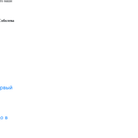
что наши
Соболева
рвый
о в