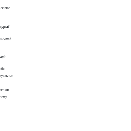
 сейчас
едуры?
ко дней
ьзу?
ебя
идуальные
ого он
воему