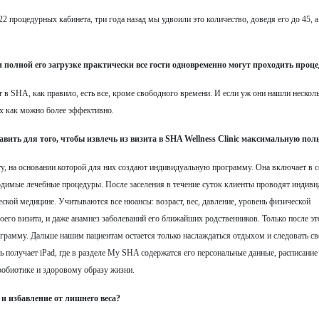
 22 процедурных кабинета, три года назад мы удвоили это количество, доведя его до 45, а
и полной его загрузке практически все гости одновременно могут проходить проц
в SHA, как правило, есть все, кроме свободного времени. И если уж они нашли несколь
их как можно более эффективно.
ить для того, чтобы извлечь из визита в SHA Wellness Clinic максимальную пол
, на основании которой для них создают индивидуальную программу. Она включает в с
одимые лечебные процедуры. После заселения в течение суток клиенты проводят индив
еской медицине. Учитываются все нюансы: возраст, вес, давление, уровень физической
своего визита, и даже анамнез заболеваний его ближайших родственников. Только после эт
грамму. Дальше нашим пациентам остается только наслаждаться отдыхом и следовать с
ь получает iPad, где в разделе My SHA содержатся его персональные данные, расписание
робиотике и здоровому образу жизни.
 и избавление от лишнего веса?