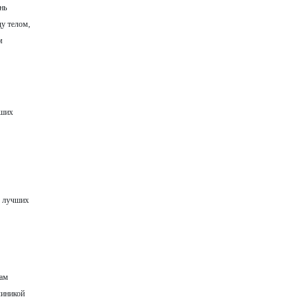
нь
ду телом,
м
аших
е лучших
сам
линикой