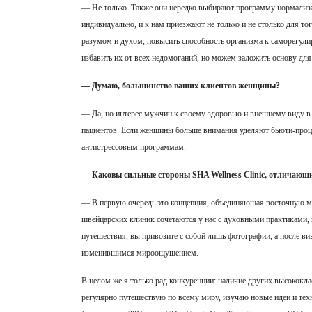
— Не только. Также они нередко выбирают программу нормализаци
индивидуально, и к нам приезжают не только и не столько для т
разумом и духом, повысить способность организма к саморегули
избавить их от всех недомоганий, но можем заложить основу для
— Думаю, большинство ваших клиентов женщины?
— Да, но интерес мужчин к своему здоровью и внешнему виду в 
пациентов. Если женщины больше внимания уделяют бьюти-проц
антистрессовым программам.
— Каковы сильные стороны SHA Wellness Clinic, отличающи
— В первую очередь это концепция, объединяющая восточную ме
швейцарских клиник сочетаются у нас с духовными практиками,
путешествия, вы привозите с собой лишь фотографии, а после 
изменившимся мироощущением.
В целом же я только рад конкуренции: наличие других высококла
регулярно путешествую по всему миру, изучаю новые идеи и те