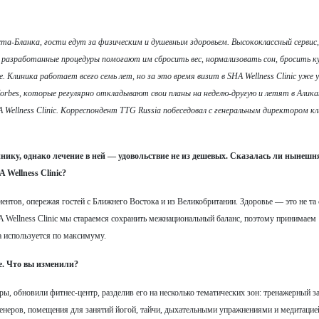
оста-Бланка, гости едут за физическим и душевным здоровьем. Высококлассный сервис,
 разработанные процедуры помогают им сбросить вес, нормализовать сон, бросить к
 Клиника работает всего семь лет, но за это время визит в SHA Wellness Clinic уже у
а Forbes, которые регулярно откладывают свои планы на неделю-другую и летят в Алик
Wellness Clinic. Корреспондент TTG Russia побеседовал с генеральным директором к
ику, однако лечение в ней — удовольствие не из дешевых. Сказалась ли нынешн
Wellness Clinic?
нтов, опережая гостей с Ближнего Востока и из Великобритании. Здоровье — это не та 
A Wellness Clinic мы стараемся сохранить межнациональный баланс, поэтому принимаем
а используется по максимуму.
. Что вы изменили?
, обновили фитнес-центр, разделив его на несколько тематических зон: тренажерный з
енеров, помещения для занятий йогой, тайчи, дыхательными упражнениями и медитацие