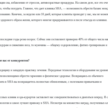
и сна, избавления от стрессов, антивозрастные процедуры. На самом деле, все это оче
ого, чтобы похудеть. Главное, что дает клиника SHA, — возможность обрести баланс меж
рованию. Конечно, за неделю или 10 дней, которые клиенты проводят у нас, мы не може
 здорового образа жизни, которого многие придерживаются и после отъезда из клиники.
последние годы резко возрос. Сейчас они составляют примерно 40% от общего числа н
едурам и снижению веса, то мужчины — общему оздоровлению, фитнес-тренировкам и
е вас от конкурентов?
дицину и западную практику лечения. Передовые технологии и оборудование на уровн
 позволяющими обрести гармонию и физическое здоровье. Возвращаясь из обычного
визита в SHA вы возвращаетесь полностью обновленным, с полезными привычками и
ссных клиник и spa-курортов заставляет нас совершенствоваться и двигаться вперед. Я 
хнологии и самое лучшее привожу в SHA. Несмотря на множество наград, полученных к