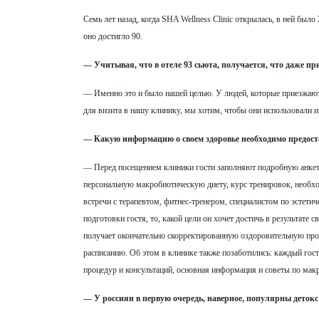
Семь лет назад, когда SHA Wellness Clinic открылась, в ней было
оно достигло 90.
— Учитывая, что в отеле 93 сьюта, получается, что даже пр
— Именно это и было нашей целью. У людей, которые приезжают 
для визита в нашу клинику, мы хотим, чтобы они использовали 
— Какую информацию о своем здоровье необходимо предостав
— Перед посещением клиники гости заполняют подробную анкету
персональную макробиотическую диету, курс тренировок, необх
встречи с терапевтом, фитнес-тренером, специалистом по эстетич
подготовки гостя, то, какой цели он хочет достичь в результате 
получает окончательно скорректированную оздоровительную про
расписанию. Об этом в клинике также позаботились: каждый гост
процедур и консультаций, основная информация и советы по мак
— У россиян в первую очередь, наверное, популярны детокс