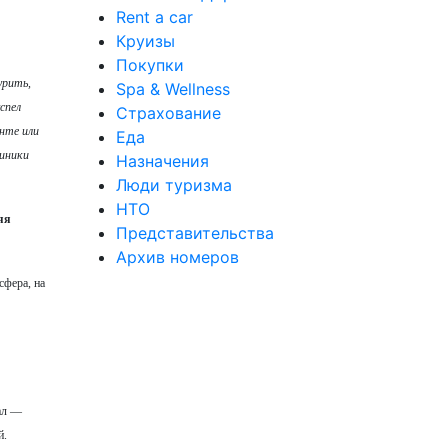
Rent a car
Круизы
Покупки
урить,
Spa & Wellness
спел
Страхование
анте или
Еда
линики
Назначения
Люди туризма
НТО
яя
Представительства
Архив номеров
сфера, на
ал —
й.