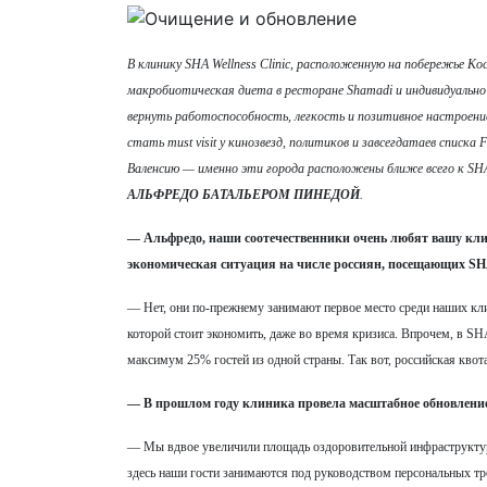
В клинику SHA Wellness Clinic, расположенную на побережье К
макробиотическая диета в ресторане Shamadi и индивидуально
вернуть работоспособность, легкость и позитивное настроение.
стать must visit у кинозвезд, политиков и завсегдатаев списк
Валенсию — именно эти города расположены ближе всего к SHA 
АЛЬФРЕДО БАТАЛЬЕРОМ ПИНЕДОЙ
.
— Альфредо, наши соотечественники очень любят вашу клин
экономическая ситуация на числе россиян, посещающих SHA 
— Нет, они по-прежнему занимают первое место среди наших клие
которой стоит экономить, даже во время кризиса. Впрочем, в SH
максимум 25% гостей из одной страны. Так вот, российская квот
— В прошлом году клиника провела масштабное обновление
— Мы вдвое увеличили площадь оздоровительной инфраструктуры
здесь наши гости занимаются под руководством персональных тр