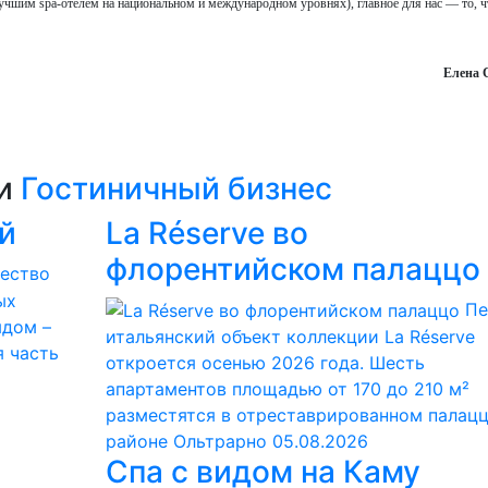
лучшим spa-отелем на национальном и международном уровнях), главное для нас — то, 
Елена 
ии
Гостиничный бизнес
й
La Réserve во
флорентийском палаццо
чество
ых
Пе
ядом –
итальянский объект коллекции La Réserve
я часть
откроется осенью 2026 года. Шесть
апартаментов площадью от 170 до 210 м²
разместятся в отреставрированном палацц
районе Ольтрарно
05.08.2026
Спа с видом на Каму