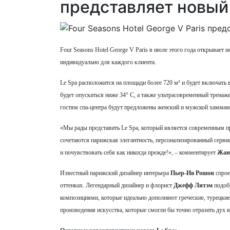
представляет новый
Four Seasons Hotel George V Paris в июле этого года открывает
индивидуально для каждого клиента.
Le Spa расположится на площади более 720 м² и будет включать 
будет опускаться ниже 34° С, а также ультрасовременный трена
гостям спа-центра будут предложены женский и мужской хаммам
«Мы рады представить Le Spa, который является современным про
сочетаются парижская элегантность, персонализированный серви
и почувствовать себя как никогда прежде!», – комментирует
Жан
Известный парижский дизайнер интерьера
Пьер-Ив Рошон
спрое
оттенках. Легендарный дизайнер и флорист
Джефф Литэм
подоб
композициями, которые идеально дополняют греческие, турецкие
произведения искусства, которые смогли бы точно отразить дух в