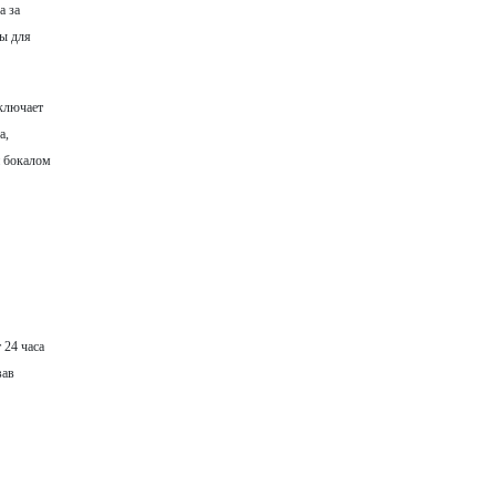
а за
ты для
включает
а,
и бокалом
 24 часа
вав