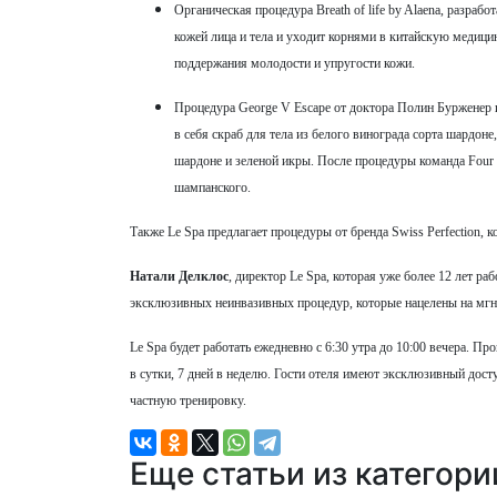
Органическая процедура Breath of life by Alaena, разра
кожей лица и тела и уходит корнями в китайскую медицин
поддержания молодости и упругости кожи.
Процедура George V Escape от доктора Полин Бурженер и
в себя скраб для тела из белого винограда сорта шардоне
шардоне и зеленой икры. После процедуры команда Four
шампанского.
Также Le Spa предлагает процедуры от бренда Swiss Perfection, 
Натали Делклос
, директор Le Spa, которая уже более 12 лет р
эксклюзивных неинвазивных процедур, которые нацелены на мгн
Le Spa будет работать ежедневно с 6:30 утра до 10:00 вечера. Пр
в сутки, 7 дней в неделю. Гости отеля имеют эксклюзивный досту
частную тренировку.
Еще статьи из категор