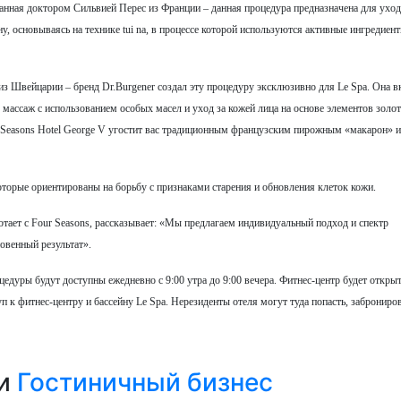
ботанная доктором Сильвией Переc из Франции – данная процедура предназначена для уход
у, основываясь на технике tui na, в процессе которой используются активные ингредиен
з Швейцарии – бренд Dr.Burgener создал эту процедуру эксклюзивно для Le Spa. Она 
, массаж с использованием особых масел и уход за кожей лица на основе элементов золот
 Seasons Hotel George V угостит вас традиционным французским пирожным «макарон» 
которые ориентированы на борьбу с признаками старения и обновления клеток кожи.
аботает с Four Seasons, рассказывает: «Мы предлагаем индивидуальный подход и спектр
овенный результат».
оцедуры будут доступны ежедневно с 9:00 утра до 9:00 вечера. Фитнес-центр будет открыт
п к фитнес-центру и бассейну Le Spa. Нерезиденты отеля могут туда попасть, заброниро
ии
Гостиничный бизнес