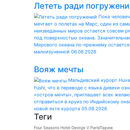
Лететь ради погружени
Пока челове
мечтает о полетах на Марс, один из сам
неизведанных миров остается совсем р
под поверхностью океана. Ззначительна
Мирового океана по-прежнему остается
малоизученной
06.08.2026
Вояж мечты
Мальдивский курорт Huva
Fushi, что в переводе с языка дивехи оз
«остров мечты», приглашает всех жела
отправиться в круиз по Индийскому оке
новой яхте курорта
05.08.2026
Теги
Four Seasons Hotel George V Paris
Париж