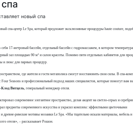
 спа
 новый спа-центр Le Spa, который предложит эксклюзивные процедуры haute couture, под
в себя 17-метровый бассейн, отдельный бассейн с гидромассажем, в котором температур
жерный зал площадью 90 м² и салон красоты. Помимо пяти отдельных кабинетов для проц
ы и люкс для парных процедур.
странством, где жители и гости мегаполиса смогут восстановить свои силы. В спа-ком
с Four Seasons и профессиональный подход наших специалистов, которые помогут вам в
-Клод Витцель
, генеральный менеджер отеля.
ктировал современное элегантное пространство, делая акцент на светло-серых и серебр
рал предметы современного искусства и украсил комплекс эффектными цветочными
 и древне-римские мотивы мозаики Le Spa. «Мы тщательно искали материалы, мебель и
сего отеля», – рассказывает Рошон.