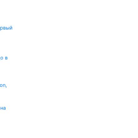
рвый
о в
on,
 на