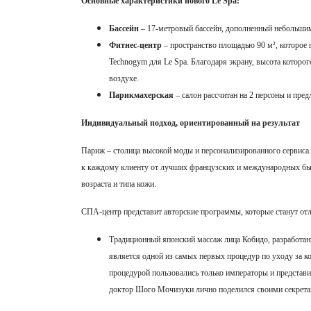
Основные характеристики нового Le Spa:
Бассейн
– 17-метровый бассейн, дополненный небольшим
Фитнес-центр
– пространство площадью 90 м², которое 
Technogym для Le Spa. Благодаря экрану, высота которо
воздухе.
Парикмахерская
– салон рассчитан на 2 персоны и пр
Индивидуальный подход, ориентированный на результат
Париж – столица высокой моды и персонализированного сервиса
к каждому клиенту от лучших французских и международных бью
возраста и типа кожи.
СПА-центр представит авторские программы, которые станут отл
Традиционный японский массаж лица Кобидо, разработан
является одной из самых первых процедур по уходу за ко
процедурой пользовались только императоры и представите
доктор Шого Мочизуки лично поделился своими секретам