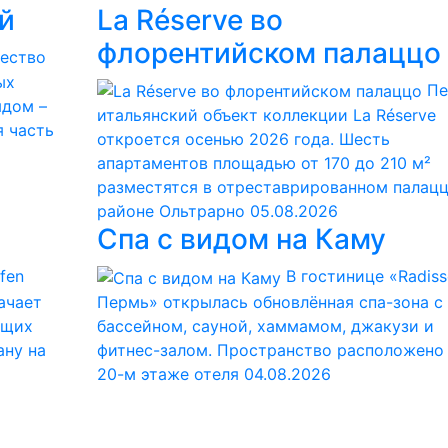
й
La Réserve во
флорентийском палаццо
чество
ых
Пе
ядом –
итальянский объект коллекции La Réserve
я часть
откроется осенью 2026 года. Шесть
апартаментов площадью от 170 до 210 м²
разместятся в отреставрированном палацц
районе Ольтрарно
05.08.2026
Спа с видом на Каму
fen
В гостинице «Radiss
начает
Пермь» открылась обновлённая спа-зона с
ющих
бассейном, сауной, хаммамом, джакузи и
ану на
фитнес-залом. Пространство расположено
20-м этаже отеля
04.08.2026