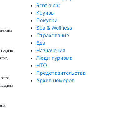
Rent a car
Круизы
Покупки
Spa & Wellness
обранные
Страхование
Еда
Назначения
а воды не
Люди туризма
едур,
НТО
Представительства
плексе
Архив номеров
ыглядеть
яных