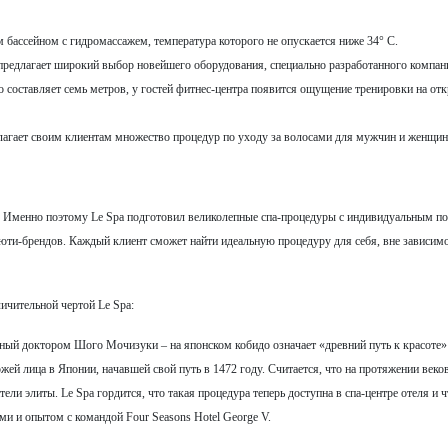
 бассейном с гидромассажем, температура которого не опускается ниже 34° С.
предлагает широкий выбор новейшего оборудования, специально разработанного компан
го составляет семь метров, у гостей фитнес-центра появится ощущение тренировки на от
едлагает своим клиентам множество процедур по уходу за волосами для мужчин и женщин
. Именно поэтому Le Spa подготовил великолепные спа-процедуры с индивидуальным п
ти-брендов. Каждый клиент сможет найти идеальную процедуру для себя, вне зависимо
ичительной чертой Le Spa:
ный доктором Шого Мочизуки – на японском кобидо означает «древний путь к красоте»
жей лица в Японии, начавшей свой путь в 1472 году. Считается, что на протяжении веко
ли элиты. Le Spa гордится, что такая процедура теперь доступна в спа-центре отеля и ч
и и опытом с командой Four Seasons Hotel George V.