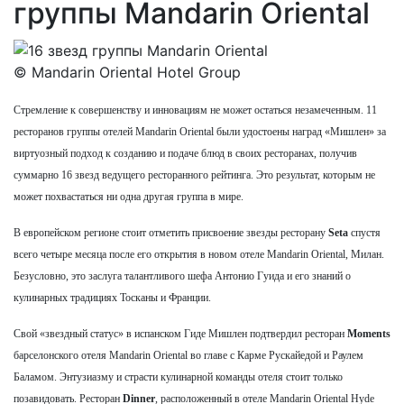
группы Mandarin Oriental
© Mandarin Oriental Hotel Group
Стремление к совершенству и инновациям не может остаться незамеченным. 11
ресторанов группы отелей Mandarin Oriental были удостоены наград «Мишлен» за
виртуозный подход к созданию и подаче блюд в своих ресторанах, получив
суммарно 16 звезд ведущего ресторанного рейтинга. Это результат, которым не
может похвастаться ни одна другая группа в мире.
В европейском регионе стоит отметить присвоение звезды ресторану
Seta
спустя
всего четыре месяца после его открытия в новом отеле Mandarin Oriental, Милан.
Безусловно, это заслуга талантливого шефа Антонио Гуида и его знаний о
кулинарных традициях Тосканы и Франции.
Свой «звездный статус» в испанском Гиде Мишлен подтвердил ресторан
Moments
барселонского отеля Mandarin Oriental во главе с Карме Рускайедой и Раулем
Баламом. Энтузиазму и страсти кулинарной команды отеля стоит только
позавидовать. Ресторан
Dinner
, расположенный в отеле Mandarin Oriental Hyde