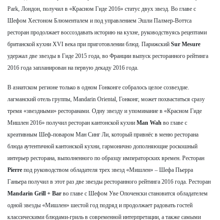
Park, Лондон, получил в «Красном Гиде 2016» статус двух звезд. Во главе с
Шефом Хестоном Блюменталем и под управлением Эшли Палмер-Воттса
ресторан продолжает воссоздавать историю на кухне, руководствуясь рецептами
британской кухни XVI века при приготовлении блюд. Парижский
Sur Mesure
удержал две звезды в Гиде 2015 года, во Франции выпуск ресторанного рейтинга
2016 года запланирован на первую декаду 2016 года.
В азиатском регионе только в одном Гонконге собралось целое созвездие.
лагманский отель группы, Mandarin Oriental, Гонконг, может похвастаться сразу
тремя «звездными» ресторанами. Одну звезду и упоминание в «Красном Гиде
Мишлен 2016» получил ресторан кантонской кухни
Man Wah
во главе с
креативным Шеф-поваром Ман Синг Ли, который привнёс в меню ресторана
блюда аутентичной кантонской кухни, гармонично дополняющие роскошный
интерьер ресторана, выполненного по образцу императорских времен. Ресторан
Pierre
под руководством обладателя трех звезд «Мишлен» – Шефа Пьерра
Ганьера получил в этот раз две звезды ресторанного рейтинга 2016 года. Ресторан
Mandarin Grill + Bar
во главе с Шефом Уве Опоченски становится обладателем
одной звезды «Мишлен» шестой год подряд и продолжает радовать гостей
классическими блюдами-гриль в современной интерпретации, а также самыми