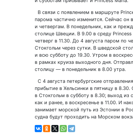
и субботам прибывает и Рrincess Maria.
В связи с появлением в маршруте Prince
парома частично изменится. Сейчас он 
и четвергам. В понедельник, как и прежд
столице Швеции. В 9.00 в среду Princess
четверг в 11.30. До 4 августа паром по 
Стокгольм через сутки. В шведской сто
и всю субботу до 19.30. Утром в воскрес
в рамках круиза выходного дня. Отправл
столицу — в понедельник в 8.00 утра.
С 4 августа петербургские отправления п
прибытие в Хельсинки в пятницу в 8.30.
в Стокгольм в субботу в 8.30; выход из 
как и ранее, в воскресенье в 11.00. И н
занимает морской путь из Эстонии в Рос
судна будут проходить на Морском вокз