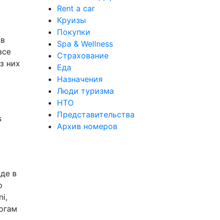
Rent a car
Круизы
Покупки
 в
Spa & Wellness
все
Страхование
з них
Еда
Назначения
Люди туризма
НТО
Представительства
s
Архив номеров
де в
ю
i,
ргам