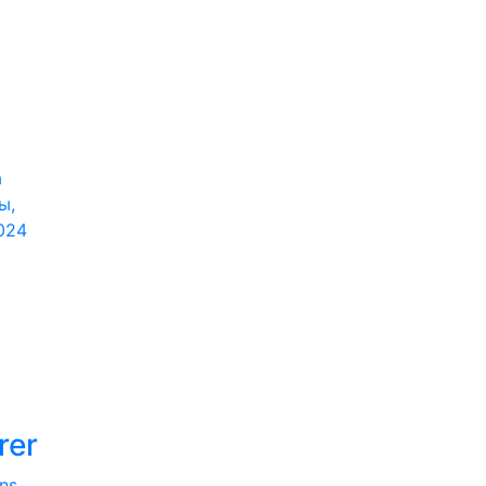
а
ы,
024
rer