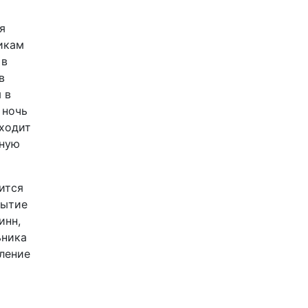
я
икам
 в
в
 в
 ночь
аходит
рную
вится
бытие
инн,
ьника
вление