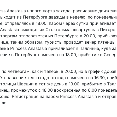
ss Anastasia нового порта захода, расписание движени
выходит из Петербурга дважды в неделю: по понедельн
е, отправляясь в 18.00, паром через сутки причаливает
 Anastasia выходит из Стокгольма, швартуясь в Питере 
четвергам отправляется из Петербурга в 20.00, прибывая
лице, таким образом, туристы проводят вечер пятницы,
енье Princess Anastasia причаливает в Таллинне, куда з
ение в Петербург намечено на 18.00, прибытие в Севе
о четвергам, как и теперь, в 20.00, но в график доба
 Отправление теплохода отсюда намечено на 16.30, при
столицы Швеции в тот же день в 19.00, прибытие в Талл
аконец, промежуток с 18.00 воскресенья по 8.00 понедел
сию. Регистрация на паром Princess Anastasia и отпра
але.