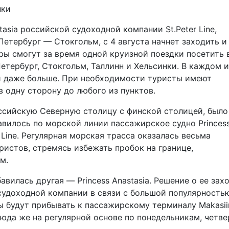
sia российской судоходной компании St.Peter Line,
тербург — Стокгольм, с 4 августа начнет заходить и
ры смогут за время одной круизной поездки посетить 
етербург, Стокгольм, Таллинн и Хельсинки. В каждом и
и даже больше. При необходимости туристы имеют
 одну сторону до любого из пунктов.
сийскую Северную столицу с финской столицей, было
авилось по морской линии пассажирское судно Princes
 Line. Регулярная морская трасса оказалась весьма
ристов, стремясь избежать пробок на границе,
м.
илась другая — Princess Anastasia. Решение о ее захо
судоходной компании в связи с большой популярность
 будут прибывать к пассажирскому терминалу Makasiin
юда же на регулярной основе по понедельникам, четве