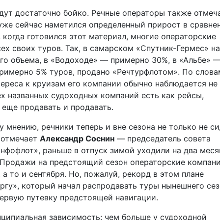
дут достаточно бойко. Речные операторы также отмеч
 уже сейчас наметился определенный прирост в сравне
 когда готовился этот материал, многие операторские
ех своих туров. Так, в самарском «Спутник-Гермес» н
го объема, в «Водоходе» — примерно 30%, в «Альбе» —
римерно 5% туров, продано «Речтурфлотом». По слова
нтереса к круизам его компании обычно наблюдается не
ех названных судоходных компаний есть как рейсы,
 еще продавать и продавать.
мнению, речники теперь и вне сезона не только не си
к отмечает
Александр Соснин
— председатель совета
фофлот», раньше в отпуск зимой уходили на два меся
е. Продажи на предстоящий сезон операторские компан
а то и сентября. Но, пожалуй, рекорд в этом плане
гу», который начал распродавать туры нынешнего сез
 первую путевку предстоящей навигации.
ципиальная зависимость: чем больше у судоходной