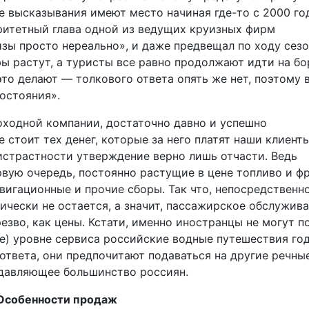
ые высказывания имеют место начиная где-то с 2000 год
оритетный глава одной из ведущих круизных фирм
изы просто нереально», и даже предвещал по ходу сез
фы растут, а туристы все равно продолжают идти на бо
то делают — толкового ответа опять же нет, поэтому 
остояния».
ходной компании, достаточно давно и успешно
 стоит тех денег, которые за него платят наши клиент
ристрастности утверждение верно лишь отчасти. Ведь
вую очередь, постоянно растущие в цене топливо и ф
авигационные и прочие сборы. Так что, непосредственн
тически не остается, а значит, пассажирское обслужив
езво, как цены. Кстати, именно иностранцы не могут по
е) уровне сервиса российские водные путешествия год
 ответа, они предпочитают подаваться на другие речны
одавляющее большинство россиян.
Особенности продаж