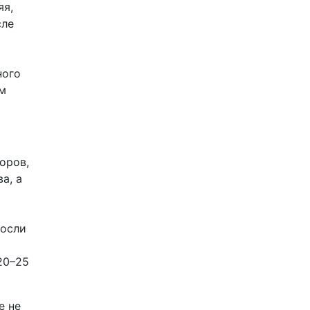
яя,
сле
ного
ым
оров,
а, а
росли
20–25
е не