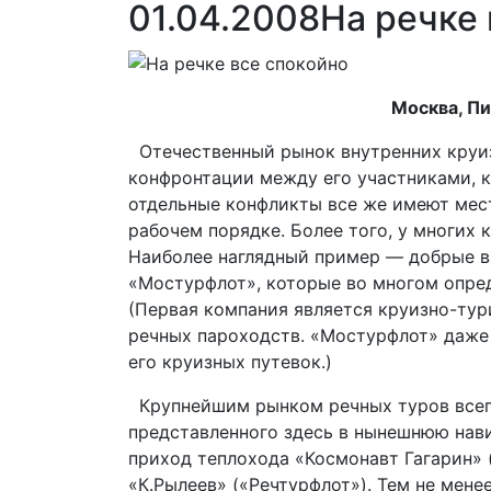
01.04.2008
На речке 
Москва, Пи
Отечественный рынок внутренних круиз
конфронтации между его участниками, ка
отдельные конфликты все же имеют мест
рабочем порядке. Более того, у многих
Наиболее наглядный пример — добрые 
«Мостурфлот», которые во многом опред
(Первая компания является круизно-тур
речных пароходств. «Мостурфлот» даже
его круизных путевок.)
Крупнейшим рынком речных туров всегд
представленного здесь в нынешнюю нави
приход теплохода «Космонавт Гагарин» 
«К.Рылеев» («Речтурфлот»). Тем не мене