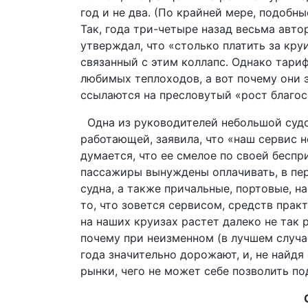
год и не два. (По крайней мере, подобн
Так, года три-четыре назад весьма авт
утверждал, что «столько платить за кру
связанный с этим коллапс. Однако тари
любимых теплоходов, а вот почему они э
ссылаются на пресловутый «рост благос
Одна из руководителей небольшой судо
работающей, заявила, что «наш сервис не
думается, что ее смелое по своей бесп
пассажиры вынуждены оплачивать, в пер
судна, а также причальные, портовые, н
то, что зовется сервисом, средств прак
на наших круизах растет далеко не так р
почему при неизменном (в лучшем случа
года значительно дорожают, и, не найдя
рынки, чего не может себе позволить п