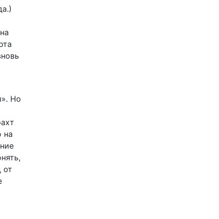
а.)
она
рта
вновь
ы». Но
рахт
о на
ание
нять,
 от
е