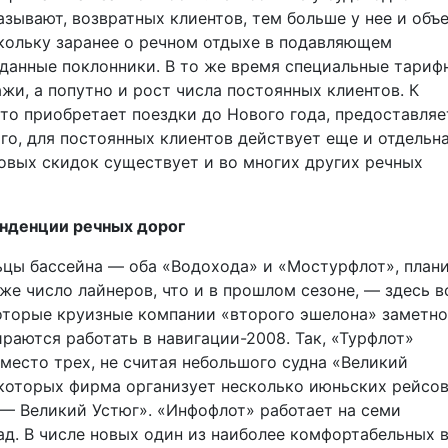
азывают, возвратных клиентов, тем больше у нее и объ
скольку заранее о речном отдыхе в подавляющем
данные поклонники. В то же время специальные тариф
и, а попутно и рост числа постоянных клиентов. К
то приобретает поездки до Нового года, предоставляе
ого, для постоянных клиентов действует еще и отдельн
новых скидок существует и во многих других речных
нденции речных дорог
цы бассейна — оба «Водохода» и «Мостурфлот», план
же число лайнеров, что и в прошлом сезоне, — здесь в
которые круизные компании «второго эшелона» заметно
раются работать в навигации-2008. Так, «Турфлот»
место трех, не считая небольшого судна «Великий
а которых фирма организует несколько июньских рейсо
— Великий Устюг». «Инфофлот» работает на семи
ад. В числе новых один из наиболее комфортабельных 