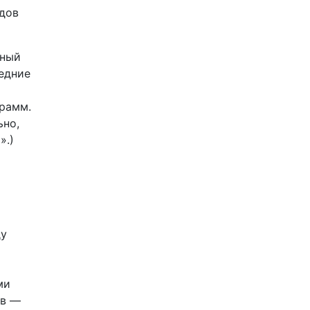
удов
зный
едние
грамм.
ьно,
».)
ду
ми
ов —