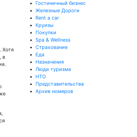
Гостиничный бизнес
Железные Дороги
Rent a car
Круизы
Покупки
Spa & Wellness
Страхование
. Хотя
Еда
 в
Назначения
ия.
Люди туризма
НТО
Представительства
о
Архив номеров
аже
,
ся