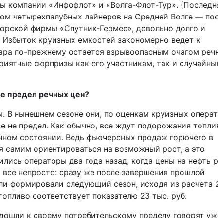
ы компании «Инфофлот» и «Волга-Флот-Тур». (Последн
том четырехпалубных лайнеров на Средней Волге — по
аторской фирмы «Спутник-Гермес», довольно долго и
) Избыток круизных емкостей закономерно ведет к
мара по-прежнему остается взрывоопасным очагом реч
приятные сюрпризы как его участникам, так и случайн
е предел речных цен?
 В нынешнем сезоне они, по оценкам круизных операт
ще не предел. Как обычно, все ждут подорожания топлив
нном состоянии. Ведь фьючерсных продаж горючего в
ся самим ориентироваться на возможный рост, а это
ились операторы два года назад, когда цены на нефть 
 все непросто: сразу же после завершения прошлой
ли формировали следующий сезон, исходя из расчета 
а топливо соответствует показателю 23 тыс. руб.
дошли к своему потребительскому пределу говорят уж