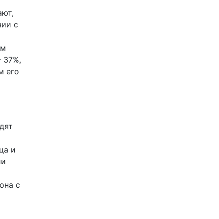
ают,
нии с
ам
 37%,
м его
дят
ца и
ии
она с