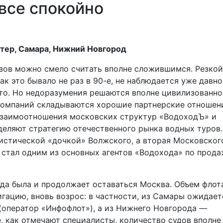
все спокойно
тер, Самара, Нижний Новгород
ов можно смело считать вполне сложившимся. Резкой
к это бывало не раз в 90-е, не наблюдается уже давно
о. Но недоразумения решаются вполне цивилизованно,
 компаний складываются хорошие партнерские отношен
взаимоотношения московских структур «ВодоходЪ» и
еляют стратегию отечественного рынка водных туров.
истической «дочкой» Волжского, а вторая Московског
 стал одним из основных агентов «Водохода» по прод
а была и продолжает оставаться Москва. Объем флота
гацию, вновь возрос: в частности, из Самары ожидает
(оператор «Инфофлот»), а из Нижнего Новгорода —
е, как отмечают специалисты, количество судов вполне