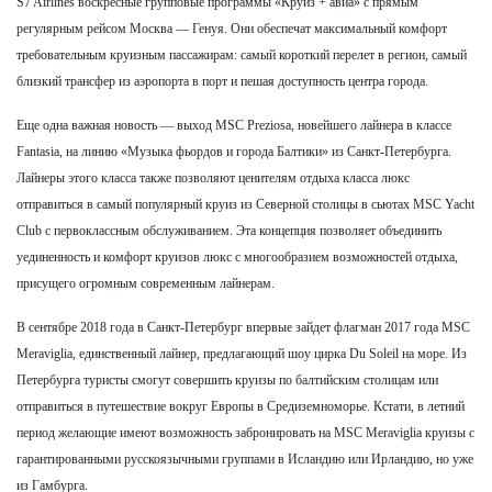
S7 Airlines воскресные групповые программы «Круиз + авиа» с прямым
регулярным рейсом Москва — Генуя. Они обеспечат максимальный комфорт
требовательным круизным пассажирам: самый короткий перелет в регион, самый
близкий трансфер из аэропорта в порт и пешая доступность центра города.
Еще одна важная новость — выход MSC Preziosa, новейшего лайнера в классе
Fantasia, на линию «Музыка фьордов и города Балтики» из Санкт-Петербурга.
Лайнеры этого класса также позволяют ценителям отдыха класса люкс
отправиться в самый популярный круиз из Северной столицы в сьютах MSC Yacht
Club с первоклассным обслуживанием. Эта концепция позволяет объединить
уединенность и комфорт круизов люкс с многообразием возможностей отдыха,
присущего огромным современным лайнерам.
В сентябре 2018 года в Санкт-Петербург впервые зайдет флагман 2017 года MSC
Meraviglia, единственный лайнер, предлагающий шоу цирка Du Soleil на море. Из
Петербурга туристы смогут совершить круизы по балтийским столицам или
отправиться в путешествие вокруг Европы в Средиземноморье. Кстати, в летний
период желающие имеют возможность забронировать на MSC Meraviglia круизы c
гарантированными русскоязычными группами в Исландию или Ирландию, но уже
из Гамбурга.