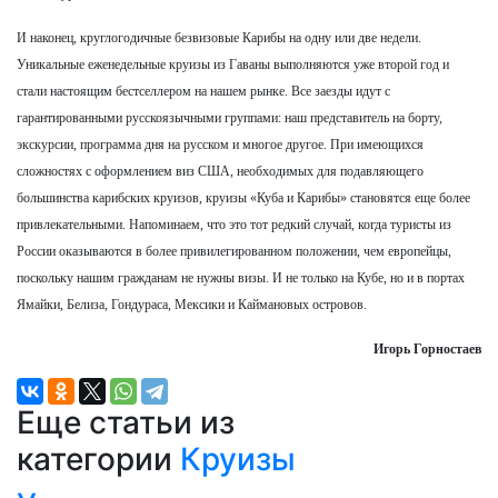
И наконец, круглогодичные безвизовые Карибы на одну или две недели.
Уникальные еженедельные круизы из Гаваны выполняются уже второй год и
стали настоящим бестселлером на нашем рынке. Все заезды идут с
гарантированными русскоязычными группами: наш представитель на борту,
экскурсии, программа дня на русском и многое другое. При имеющихся
сложностях с оформлением виз США, необходимых для подавляющего
большинства карибских круизов, круизы «Куба и Карибы» становятся еще более
привлекательными. Напоминаем, что это тот редкий случай, когда туристы из
России оказываются в более привилегированном положении, чем европейцы,
поскольку нашим гражданам не нужны визы. И не только на Кубе, но и в портах
Ямайки, Белиза, Гондураса, Мексики и Каймановых островов.
Игорь Горностаев
Еще статьи из
категории
Круизы