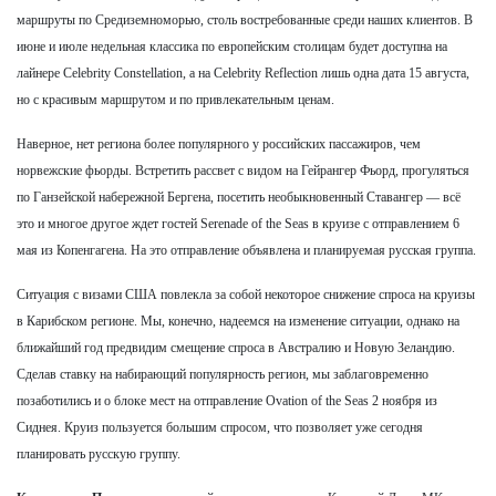
маршруты по Средиземноморью, столь востребованные среди наших клиентов. В
июне и июле недельная классика по европейским столицам будет доступна на
лайнере Celebrity Constellation, а на Celebrity Reflection лишь одна дата 15 августа,
но с красивым маршрутом и по привлекательным ценам.
Наверное, нет региона более популярного у российских пассажиров, чем
норвежские фьорды. Встретить рассвет с видом на Гейрангер Фьорд, прогуляться
по Ганзейской набережной Бергена, посетить необыкновенный Ставангер — всё
это и многое другое ждет гостей Serenade of the Seas в круизе с отправлением 6
мая из Копенгагена. На это отправление объявлена и планируемая русская группа.
Ситуация с визами США повлекла за собой некоторое снижение спроса на круизы
в Карибском регионе. Мы, конечно, надеемся на изменение ситуации, однако на
ближайший год предвидим смещение спроса в Австралию и Новую Зеландию.
Сделав ставку на набирающий популярность регион, мы заблаговременно
позаботились и о блоке мест на отправление Ovation of the Seas 2 ноября из
Сиднея. Круиз пользуется большим спросом, что позволяет уже сегодня
планировать русскую группу.