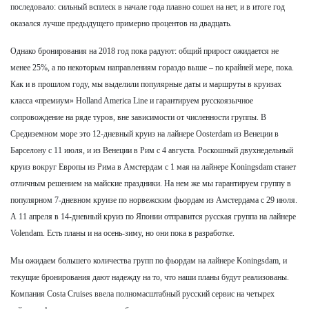
последовало: сильный всплеск в начале года плавно сошел на нет, и в итоге год
оказался лучше предыдущего примерно процентов на двадцать.
Однако бронирования на 2018 год пока радуют: общий прирост ожидается не
менее 25%, а по некоторым направлениям гораздо выше – по крайней мере, пока.
Как и в прошлом году, мы выделили популярные даты и маршруты в круизах
класса «премиум» Holland America Line и гарантируем русскоязычное
сопровождение на ряде туров, вне зависимости от численности группы. В
Средиземном море это 12-дневный круиз на лайнере Oosterdam из Венеции в
Барселону с 11 июля, и из Венеции в Рим с 4 августа. Роскошный двухнедельный
круиз вокруг Европы из Рима в Амстердам с 1 мая на лайнере Koningsdam станет
отличным решением на майские праздники. На нем же мы гарантируем группу в
популярном 7-дневном круизе по норвежским фьордам из Амстердама с 29 июля.
А 11 апреля в 14-дневный круиз по Японии отправится русская группа на лайнере
Volendam. Есть планы и на осень-зиму, но они пока в разработке.
Мы ожидаем большего количества групп по фьордам на лайнере Koningsdam, и
текущие бронирования дают надежду на то, что наши планы будут реализованы.
Компания Costa Cruises ввела полномасштабный русский сервис на четырех