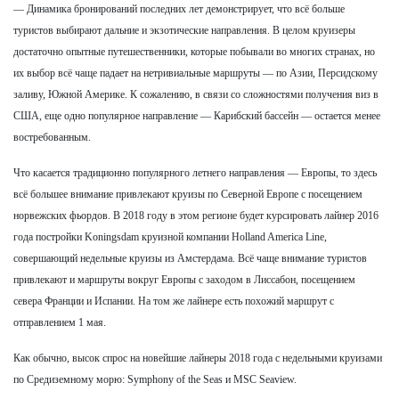
— Динамика бронирований последних лет демонстрирует, что всё больше
туристов выбирают дальние и экзотические направления. В целом круизеры
достаточно опытные путешественники, которые побывали во многих странах, но
их выбор всё чаще падает на нетривиальные маршруты — по Азии, Персидскому
заливу, Южной Америке. К сожалению, в связи со сложностями получения виз в
США, еще одно популярное направление — Карибский бассейн — остается менее
востребованным.
Что касается традиционно популярного летнего направления — Европы, то здесь
всё большее внимание привлекают круизы по Северной Европе с посещением
норвежских фьордов. В 2018 году в этом регионе будет курсировать лайнер 2016
года постройки Koningsdam круизной компании Holland America Line,
совершающий недельные круизы из Амстердама. Всё чаще внимание туристов
привлекают и маршруты вокруг Европы с заходом в Лиссабон, посещением
севера Франции и Испании. На том же лайнере есть похожий маршрут с
отправлением 1 мая.
Как обычно, высок спрос на новейшие лайнеры 2018 года c недельными круизами
по Средиземному морю: Symphony of the Seas и MSC Seaview.