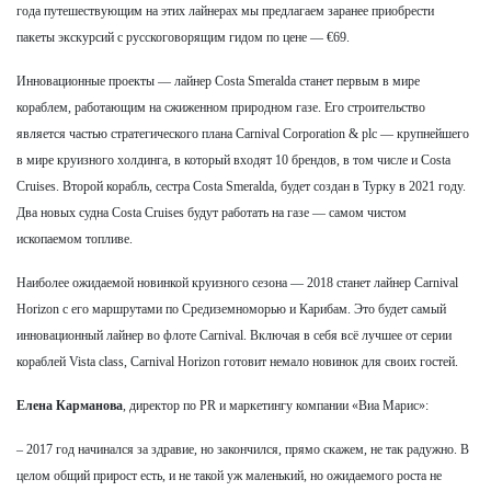
года путешествующим на этих лайнерах мы предлагаем заранее приобрести
пакеты экскурсий с русскоговорящим гидом по цене — €69.
Инновационные проекты — лайнер Costa Smeralda станет первым в мире
кораблем, работающим на сжиженном природном газе. Его строительство
является частью стратегического плана Carnival Corporation & plc — крупнейшего
в мире круизного холдинга, в который входят 10 брендов, в том числе и Costa
Cruises. Второй корабль, сестра Costa Smeralda, будет создан в Турку в 2021 году.
Два новых судна Costa Cruises будут работать на газе — самом чистом
ископаемом топливе.
Наиболее ожидаемой новинкой круизного сезона — 2018 станет лайнер Carnival
Horizon с его маршрутами по Средиземноморью и Карибам. Это будет самый
инновационный лайнер во флоте Carnival. Включая в себя всё лучшее от серии
кораблей Vista class, Carnival Horizon готовит немало новинок для своих гостей.
Елена Карманова
, директор по PR и маркетингу компании «Виа Марис»:
– 2017 год начинался за здравие, но закончился, прямо скажем, не так радужно. В
целом общий прирост есть, и не такой уж маленький, но ожидаемого роста не