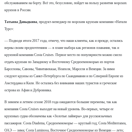
обслуживанием на борту. Всё это, безусловно, пойдет на пользу развития морских
круизов в России.
Татьяна Давыдкина
, продукт-менеджер по морским круизам компании «Натали
Турс»:
— Подводя итоги 2017 года, отмечу, что наши клиенты, как и прежде, остались
верны своим предпочтениям — в плане выбора как регионов плавания, так и
круизной компании Costa Cruises. Первое место по популярности можно смело
отдать круизам по Западному и Восточному Средиземноморью из портов
Барселоны, Савоны, Чивитавеккьи, Неаполя, Марселя и Венеции. За ними
следуют круизы из Санкт-Петербурга по Скандинавии и по Северной Европе из
Амстердама и Киля. Не остались без внимания наших туристов и греческие
острова из Афин и Дубровника.
В зимнем и летнем сезоне 2018 года ожидаются большие перемены, так как
компания Costa Cruises выходит на новый уровень. Во-первых, четыре ее
круизных судна обозначены как «Золотые лайнеры» для русскоязычных
пассажиров: Costa Diadema, Средиземноморье — круглый год; Costa Mediterranea,
ОАЭ — зима; Costa Luminosa, Восточное Средиземноморье из Венеции — лето;