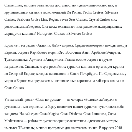
Cruise Lines, которые отличаются доступностью и демократичностью цен, и
круизные линии сегмента люкс компаний Du Ponant Yachts Cruises, Silversea
Cruises, Seabourn Cruise Line, Regent Seven Seas Cruises, Crystal Cruises с их
роскошными лайнерами. Она также охватывает и направление экспедиционных
маршрутов компаний Hurtigruten Cruises и Silversea Cruises.
Круизная география «Атлантис Лайн» широка: Средиземноморье и походы вокруг
Европы, острова Карибского моря, Юго-Восточная Азия, Арабские Эмираты,
Трансатлантика, Арктика и Антарктика, Галапагосские острова и другие
направления. Специально для российских туристов компания организует круизы
по Северной Европе, которые начинаются в Санкт-Петербурге. По Средиземному
морю и Европе мы предлагаем многочисленные варианты на лайнерах компании
Costa Cruises.
Уникальный проект «Costa по-русски» — на четырех «Золотых лайнерах» с
русскоязычным сервисом на борту позволяет нашим туристам чувствовать себя
как дома. На лайнерах: Costa Magica, Costa Diadema, Costa Luminosa, Costa
Mediterranea — работают русскоговорящие ассистенты и детские аниматоры,
имеются ТВ-каналы, меню и программа дня на русском языке. В круизах 2018