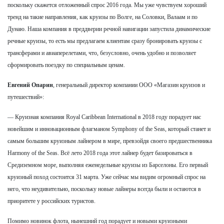
поскольку скажется отложенный спрос 2016 года. Мы уже чувствуем хороший
тренд на такие направления, как круизы по Волге, на Соловки, Валаам и по
Дунаю. Наша компания в преддверии речной навигации запустила динамические
речные круизы, то есть мы предлагаем клиентам сразу бронировать круизы с
трансферами и авиаперелетами, что, безусловно, очень удобно и позволяет
сформировать поездку по специальным ценам.
Евгений Опарин
, генеральный директор компании ООО «Магазин круизов и
путешествий»:
— Круизная компания Royal Caribbean International в 2018 году порадует нас
новейшим и инновационным флагманом Symphony of the Seas, который станет и
самым большим круизным лайнером в мире, превзойдя своего предшественника
Harmony of the Seas. Всё лето 2018 года этот лайнер будет базироваться в
Средиземном море, выполняя еженедельные круизы из Барселоны. Его первый
круизный поход состоится 31 марта. Уже сейчас мы видим огромный спрос на
него, что неудивительно, поскольку новые лайнеры всегда были и остаются в
приоритете у российских туристов.
Помимо новинок флота, нынешний год порадует и новыми круизными