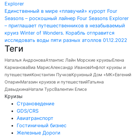
Единственный в мире «плавучий» курорт Four
Seasons – роскошный лайнер Four Seasons Explorer
– приглашает путешественников в незабываемый
круиз Winter of Wonders. Корабль отправится
исследовать воды пяти разных атоллов
01.12.2022
Теги
Наталья Андронова
Атлантис Лайн Морские круизы
Елена
Карманова
Виа Марис
Александр Иванов
Инфлот круизы и
путешествия
Константин Пучков
Круизный Дом «МК»
Евгений
Опарин
Магазин круизов и путешествий
Татьяна
Давыдкина
Натали Турс
Валентин Елисе
Круизы
Страноведение
GDS/CRS
Авиатранспорт
Гостиничный бизнес
Железные Дороги