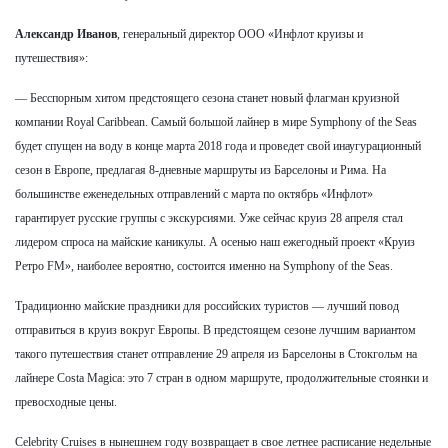
Александр Иванов
, генеральный директор ООО «Инфлот круизы и
путешествия»:
— Бесспорным хитом предстоящего сезона станет новый флагман круизной
компании Royal Caribbean. Самый большой лайнер в мире Symphony of the Seas
будет спущен на воду в конце марта 2018 года и проведет свой инаугурационный
сезон в Европе, предлагая 8-дневные маршруты из Барселоны и Рима. На
большинстве еженедельных отправлений с марта по октябрь «Инфлот»
гарантирует русские группы с экскурсиями. Уже сейчас круиз 28 апреля стал
лидером спроса на майские каникулы. А осенью наш ежегодный проект «Круиз
Ретро FM», наиболее вероятно, состоится именно на Symphony of the Seas.
Традиционно майские праздники для российских туристов — лучший повод
отправиться в круиз вокруг Европы. В предстоящем сезоне лучшим вариантом
такого путешествия станет отправление 29 апреля из Барселоны в Стокгольм на
лайнере Costa Magica: это 7 стран в одном маршруте, продолжительные стоянки и
превосходные цены.
Celebrity Cruises в нынешнем году возвращает в свое летнее расписание недельные