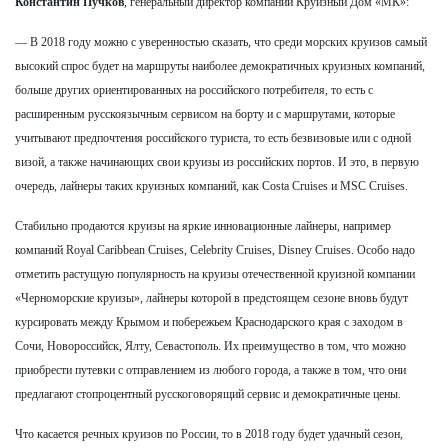
Константин Пучков
, генеральный директор компании Круизный Дом «МК»:
— В 2018 году можно с уверенностью сказать, что среди морских круизов самый
высокий спрос будет на маршруты наиболее демократичных круизных компаний,
больше других ориентированных на российского потребителя, то есть с
расширенным русскоязычным сервисом на борту и с маршрутами, которые
учитывают предпочтения российского туриста, то есть безвизовые или с одной
визой, а также начинающих свои круизы из российских портов. И это, в первую
очередь, лайнеры таких круизных компаний, как Costa Сruises и MSC Cruises.
Стабильно продаются круизы на яркие инновационные лайнеры, например
компаний Royal Caribbean Сruises, Celebrity Сruises, Disney Сruises. Особо надо
отметить растущую популярность на круизы отечественной круизной компании
«Черноморские круизы», лайнеры которой в предстоящем сезоне вновь будут
курсировать между Крымом и побережьем Краснодарского края с заходом в
Сочи, Новороссийск, Ялту, Севастополь. Их преимущество в том, что можно
приобрести путевки с отправлением из любого города, а также в том, что они
предлагают стопроцентный русскоговорящий сервис и демократичные цены.
Что касается речных круизов по России, то в 2018 году будет удачный сезон,