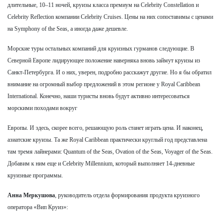
длительные, 10–11 ночей, круизы класса премиум на Celebrity Constellation и
Celebrity Reflection компании Celebrity Cruises. Цены на них сопоставимы с ценами
на Symphony of the Seas, а иногда даже дешевле.
Морские туры остальных компаний для круизных гурманов следующие. В
Северной Европе лидирующее положение наверняка вновь займут круизы из
Санкт-Петербурга. И о них, уверен, подробно расскажут другие. Но я бы обратил
внимание на огромный выбор предложений в этом регионе у Royal Caribbean
International. Конечно, наши туристы вновь будут активно интересоваться
морскими походами вокруг
Европы. И здесь, скорее всего, решающую роль станет играть цена. И наконец,
азиатские круизы. Та же Royal Caribbean практически круглый год представлена
там тремя лайнерами: Quantum of the Seas, Ovation of the Seas, Voyager of the Seas.
Добавим к ним еще и Celebrity Millennium, который выполняет 14-дневные
круизные программы.
Анна Меркушова
, руководитель отдела формирования продукта круизного
оператора «Вип Круиз»: