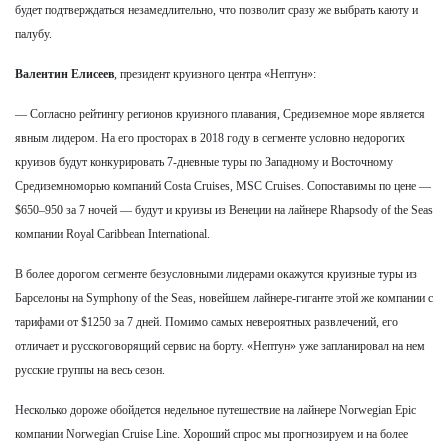
будет подтверждаться незамедлительно, что позволит сразу же выбрать каюту и
палубу.
Валентин Елисеев
, президент круизного центра «Нептун»:
— Согласно рейтингу регионов круизного плавания, Средиземное море является
явным лидером. На его просторах в 2018 году в сегменте условно недорогих
круизов будут конкурировать 7-дневные туры по Западному и Восточному
Средиземноморью компаний Costa Cruises, MSC Cruises. Сопоставимы по цене —
$650–950 за 7 ночей — будут и круизы из Венеции на лайнере Rhapsody оf the Seas
компании Royal Caribbean International.
В более дорогом сегменте безусловными лидерами окажутся круизные туры из
Барселоны на Symphony of the Seas, новейшем лайнере-гиганте этой же компании с
тарифами от $1250 за 7 дней. Помимо самых невероятных развлечений, его
отличает и русскоговорящий сервис на борту. «Нептун» уже запланировал на нем
русские группы на весь сезон.
Несколько дороже обойдется недельное путешествие на лайнере Norwegian Epic
компании Norwegian Cruise Line. Хороший спрос мы прогнозируем и на более