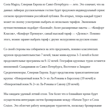
Costa Magica, Северная Европа из Санкт-Петербурга — лето. Это означает, что на
данных лайнерах русскоязычным гостям будет предложен индивидуальный сервис
согласно предпочтениям российской публики. Во-вторых, теперь каждый турист
может по своему усмотрению выбрать из нескольких тарифов. Экономным
путешественникам подойдет «Базовый»; более расширенные пакеты — «Комфорт
Классик», «Комфорт Премиум»; самый высокий тариф — «Делюкс». Помимо
этого, можно заранее выбрать тариф с двумя экскурсиями на русском языке.
Со своей стороны мы собираемся на лето предложить, помимо классических
круизов продолжительностью 7 ночей, также мини-круизы 3–5 ночей и более
продолжительные программы на 9–12 ночей. География круизных туров останется
неизменной: Скандинавия из Санкт-Петербурга, Восточное и Западное
Средиземноморье, Северная Европа. Будут представлены трансатлантические
круизы: «Невероятный вояж № 1» из Ла-Романы в Барселону (19 ночей) и
«Невероятный вояж № 2» из Ла-Романы в Савону (20 ночей).
Мы ожидаем удачный летний сезон. Тем более что в ближайшее время будет
осуществлена интеграция систем бронирования между «Натали Турс» и Costa
Cruises. Это облегчит работу менеджерам турагентств, поскольку бронирование