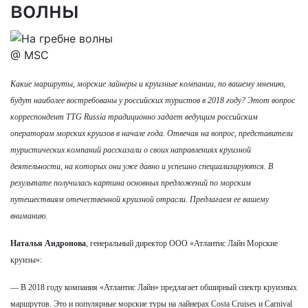
волны
@ MSC
Какие маршруты, морские лайнеры и круизные компании, по вашему мнению,
будут наиболее востребованы у российских туристов в 2018 году? Этот вопрос
корреспондент TTG Russia традиционно задает ведущим российским
операторам морских круизов в начале года. Отвечая на вопрос, представители
туристических компаний рассказали о своих направлениях круизной
деятельности, на которых они уже давно и успешно специализируются. В
результате получилась картина основных предложений по морским
путешествиям отечественной круизной отрасли. Предлагаем ее вашему
вниманию.
Наталья Андронова
, генеральный директор ООО «Атлантис Лайн Морские
круизы»:
— В 2018 году компания «Атлантис Лайн» предлагает обширный спектр круизных
маршрутов. Это и популярные морские туры на лайнерах Costa Cruises и Carnival