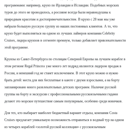
программами: например, круиз по Ирландии и Исландии. Подобных морских
туров до этого не проводилось, а россияне всегда были неравнодушны к
природным красотам и достопримечательностям. В круиз с 28 мая мы уже
набрали большую русскую группу из наших постоянных клиентов. А то, что
круиз будет выполняться на одном из лучших лайнеров компании Celebrity
Cruises, лидера круизов в сегменте премиум, только добавляет привлекательности
этой программе.
Круизы из Санкт-Петербурга по столицам Северной Европы на лучшем корабле в
этом регионе Regal Princess уже много лет подряд являются лидером продаж в
России, и ненешний год не станет исключением. В этот круиз можно и нужно
брать детей: места для них бесплатные в каюте с двумя взрослыми, а на борту
запланировано много развлекательных детских программ. Наличие русской
группы на борту и экскурсии с профессиональными русскоязычными гидами
делают это морское путешествие самым популярным, особенно среди новичков.
Для тех, кто выбирает наиболее бюджетный вариант отдыха, компания Costa
Cruises предлагает уникальную возможность отправиться в водный тур на одном
из четырех кораблей «золотой русской коллекции» с русскоязычным