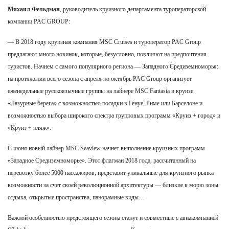
Михаил Фельдман
, руководитель круизного департамента туроператорской
компании PAC GROUP:
— В 2018 году круизная компания MSC Cruises и туроператор PAC Group
предлагают много новинок, которые, безусловно, повлияют на предпочтения
туристов. Начнем с самого популярного региона — Западного Средиземноморья:
на протяжении всего сезона с апреля по октябрь PAC Group организует
еженедельные русскоязычные группы на лайнере MSC Fantasia в круизе
«Лазурные берега» с возможностью посадки в Генуе, Риме или Барселоне и
возможностью выбора широкого спектра групповых программ «Круиз + город» и
«Круиз + пляж».
С июня новый лайнер MSC Seaview начнет выполнение круизных программ
«Западное Средиземноморье». Этот флагман 2018 года, рассчитанный на
перевозку более 5000 пассажиров, представит уникальные для круизного рынка
возможности за счет своей революционной архитектуры — близкие к морю зоны
отдыха, открытые пространства, панорамные виды…
Важной особенностью предстоящего сезона станут и совместные с авиакомпанией