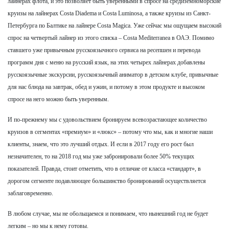
лайнерах флота, и это позволяет быть уверенными в спросе на средиземноморские
круизы на лайнерах Costa Diadema и Costa Luminosa, а также круизы из Санкт-
Петербурга по Балтике на лайнере Costa Magica. Уже сейчас мы ощущаем высокий
спрос на четвертый лайнер из этого списка – Costa Mediterranea в ОАЭ. Помимо
ставшего уже привычным русскоязычного сервиса на ресепшен и перевода
программ дня с меню на русский язык, на этих четырех лайнерах добавлены
русскоязычные экскурсии, русскоязычный аниматор в детском клубе, привычные
для нас блюда на завтрак, обед и ужин, и потому в этом продукте и высоком
спросе на него можно быть уверенным.
И по-прежнему мы с удовольствием бронируем всевозрастающее количество
круизов в сегментах «премиум» и «люкс» – потому что мы, как и многие наши
клиенты, знаем, что это лучший отдых. И если в 2017 году его рост был
незначителен, то на 2018 год мы уже забронировали более 50% текущих
показателей. Правда, стоит отметить, что в отличие от класса «стандарт», в
дорогом сегменте подавляющее большинство бронирований осуществляется
заблаговременно.
В любом случае, мы не обольщаемся и понимаем, что нынешний год не будет
легким – но мы к нему готовы.