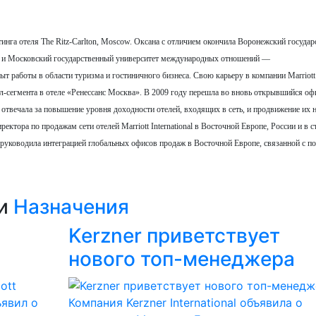
инга отеля The Ritz-Carlton, Moscow. Оксана с отличием окончила Воронежский госуда
и» и Московский государственный университет международных отношений —
 работы в области туризма и гостиничного бизнеса. Свою карьеру в компании Marriott
вел-сегмента в отеле «Ренессанс Москва». В 2009 году перешла во вновь открывшийся оф
где отвечала за повышение уровня доходности отелей, входящих в сеть, и продвижение их 
ктора по продажам сети отелей Marriott International в Восточной Европе, России и в с
руководила интеграцией глобальных офисов продаж в Восточной Европе, связанной с п
ии
Назначения
Kerzner приветствует
нового топ-менеджера
ъявил о
Компания Kerzner International объявила о