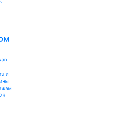
ь
ом
ru и
фины
дажам
26