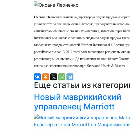
Оксана Леоненко
назначена директором отдела продаж и маркет
университет по специальности «Историк, преподаватель истори
«Внешнеэкономические связи и коммерция», имеет обширный опыт
International она начала с позиции менеджера отдела продаж тре
глобальных продаж сети отелей Marriott International в России, 
российском рынке. В 2012 году заняла позицию регионального дире
развивающимися рынками. До назначения на новый пост Оксана 
компанией гостиничной корпорации Starwood Hotels & Resorts.
Еще статьи из категор
Новый маврикийский
управленец Marriott
Кластер отелей Marriott на Маврикии об