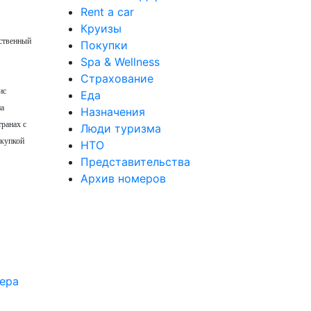
Rent a car
Круизы
рственный
Покупки
Spa & Wellness
Страхование
ис
Еда
на
Назначения
транах с
Люди туризма
окупкой
НТО
Представительства
Архив номеров