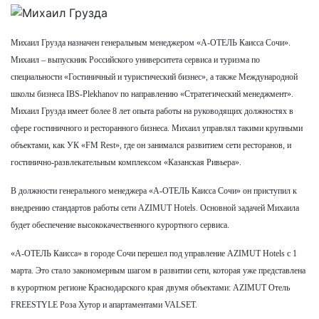
Михаил Грузда назначен генеральным менеджером «А-ОТЕЛЬ Каисса Сочи».
Михаил – выпускник Российского университета сервиса и туризма по
специальности «Гостиничный и туристический бизнес», а также Международной
школы бизнеса IBS-Plekhanov по направлению «Стратегический менеджмент».
Михаил Грузда имеет более 8 лет опыта работы на руководящих должностях в
сфере гостиничного и ресторанного бизнеса. Михаил управлял такими крупными
объектами, как УК «FM Rest», где он занимался развитием сети ресторанов, и
гостинично-развлекательным комплексом «Казанская Ривьера».
В должности генерального менеджера «А-ОТЕЛЬ Каисса Сочи» он приступил к
внедрению стандартов работы сети AZIMUT Hotels. Основной задачей Михаила
будет обеспечение высококачественного курортного сервиса.
«А-ОТЕЛЬ Каисса
» в городе Сочи перешел под управление AZIMUT Hotels с 1
марта. Это стало закономерным шагом в развитии сети, которая уже представлена
в курортном регионе Краснодарского края двумя объектами: AZIMUT Отель
FREESTYLE Роза Хутор и апартаментами VALSET.