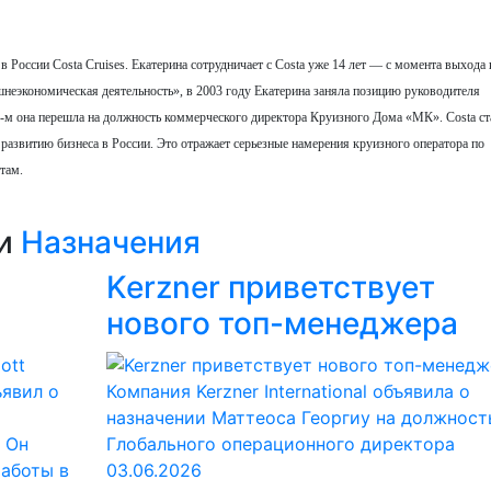
 России Costa Cruises. Екатерина сотрудничает с Costa уже 14 лет — с момента выхода
неэкономическая деятельность», в 2003 году Екатерина заняла позицию руководителя
-м она перешла на должность коммерческого директора Круизного Дома «МК». Costa ст
развитию бизнеса в России. Это отражает серьезные намерения круизного оператора по
там.
ии
Назначения
Kerzner приветствует
нового топ-менеджера
ъявил о
Компания Kerzner International объявила о
назначении Маттеоса Георгиу на должност
 Он
Глобального операционного директора
работы в
03.06.2026