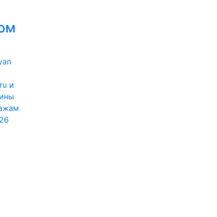
ом
ru и
фины
дажам
26