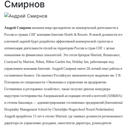
Смирнов
Андрей Смирнов
назначен вице-президентом по коммерческой деятельности в
России и странах СНГ компании Interstate Hotels & Resorts. В новой должности его
ключевой задачей будет разработка эффективной коммерческой стратегии и
оптимизация деятельности отелей на территории России и стран СНГ с целью
повышения их финансовых показателей. Это отели брендов Marriott, Renaissance,
Courtyard by Marriott, Hilton, Hilton Garden Inn, Holiday Inn, работающие под
управлением компании Interstate. Андрей Смирнов имеет 20-летний опыт работы в
гостиничном бизнесе. Он окончил Российскую экономическую академию им. Г.В.
Плеханова по специальности «Экономика и управление на предприятии.
Гостиничное и ресторанное хозяйство», также получил диплом менеджера
индустрии гостеприимства Американской ассоциации отелей и мотелей (AH&MA)
и степень бакалавра — администрирование гостиничных предприятий (International
Hospitality Management School by Christelijke Hogeschool Noord-Nederlanden).
Андрей проработал 13 лет в отелях Marriott, где занимал должности регионального
директора по управлению доходами, заместителя директора, руководителя