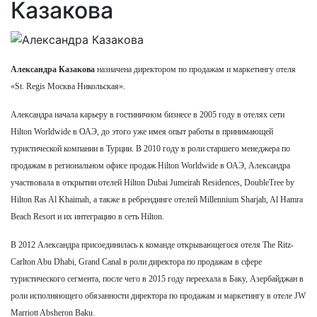
Казакова
Александра Казакова
назначена директором по продажам и маркетингу отеля
«St. Regis Москва Никольская».
Александра начала карьеру в гостиничном бизнесе в 2005 году в отелях сети
Hilton Worldwide в ОАЭ, до этого уже имея опыт работы в принимающей
туристической компании в Турции. В 2010 году в роли старшего менеджера по
продажам в региональном офисе продаж Hilton Worldwide в ОАЭ, Александра
участвовала в открытии отелей Hilton Dubai Jumeirah Residences, DoubleTree by
Hilton Ras Al Khaimah, а также в ребрендинге отелей Millennium Sharjah, Al Hamra
Beach Resort и их интеграцию в сеть Hilton.
В 2012 Александра присоединилась к команде открывающегося отеля The Ritz-
Carlton Abu Dhabi, Grand Canal в роли директора по продажам в сфере
туристического сегмента, после чего в 2015 году переехала в Баку, Азербайджан в
роли исполняющего обязанности директора по продажам и маркетингу в отеле JW
Marriott Absheron Baku.