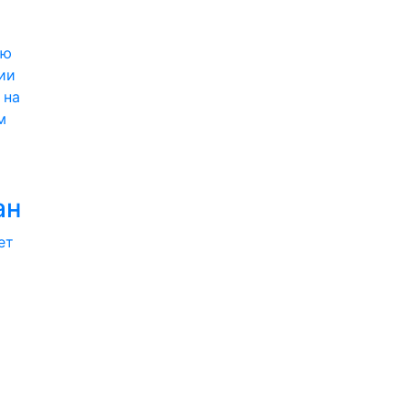
ии
 на
м
ан
ет