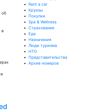
Rent a car
Круизы
 об
Покупки
Spa & Wellness
Страхование
 в
Еда
Назначения
Люди туризма
НТО
Представительства
ерах
Архив номеров
ce
ed