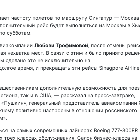
чивает частоту полетов по маршруту Сингапур — Москв
ополнительный рейс будет выполняться из Москвы в Хь
по субботам.
авиакомпании
Любови Трофимовой
, после отмены рейс
я нехватка мест. В связи с этим и было принято реше
м сделано это не исключительно на
олгое время, и прекращать эти рейсы Sinagpore Airline
шественникам дополнительную возможность для поез
егиона, так и в США, — рассказал на пресс-завтраке,
фе «Пушкин», генеральный представитель авиакомпании
жнему позитивно настроены в отношении российского
м».
ся на самых современных лайнерах Boeing 777-300ER 
х трех классах обслуживания. Салон бизнес-класса на