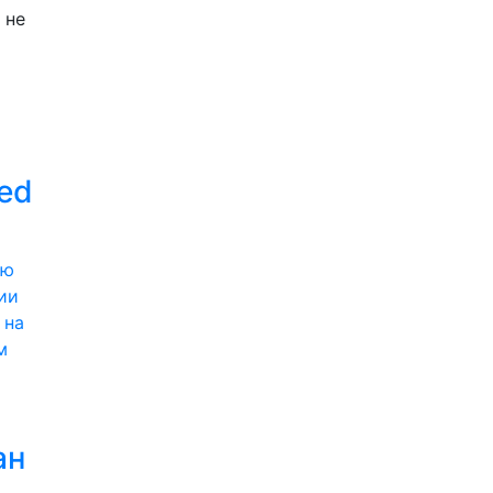
 не
ed
ии
 на
м
ан