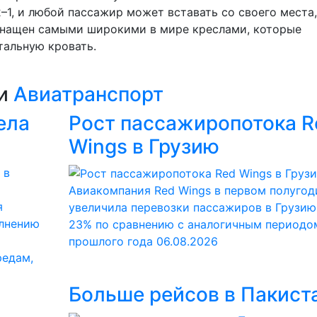
–1, и любой пассажир может вставать со своего места,
оснащен самыми широкими в мире креслами, которые
тальную кровать.
ии
Авиатранспорт
ела
Рост пассажиропотока R
Wings в Грузию
Авиакомпания Red Wings в первом полугод
я
увеличила перевозки пассажиров в Грузию
олнению
23% по сравнению с аналогичным периодо
прошлого года
06.08.2026
редам,
Больше рейсов в Пакист