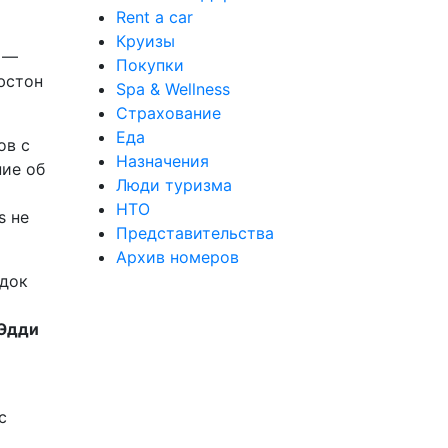
Rent a car
Круизы
а —
Покупки
юстон
Spa & Wellness
Страхование
Еда
ов с
Назначения
ние об
Люди туризма
НТО
s не
Представительства
Архив номеров
док
Эдди
с